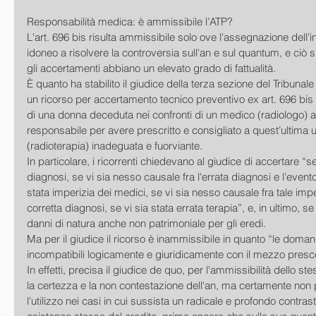
Responsabilità medica: è ammissibile l’ATP? 
L'art. 696 bis risulta ammissibile solo ove l'assegnazione dell'in
idoneo a risolvere la controversia sull'an e sul quantum, e ciò s
gli accertamenti abbiano un elevato grado di fattualità. 
È quanto ha stabilito il giudice della terza sezione del Tribunal
un ricorso per accertamento tecnico preventivo ex art. 696 bis 
di una donna deceduta nei confronti di un medico (radiologo) 
responsabile per avere prescritto e consigliato a quest’ultima u
(radioterapia) inadeguata e fuorviante. 
In particolare, i ricorrenti chiedevano al giudice di accertare “se
diagnosi, se vi sia nesso causale fra l'errata diagnosi e l'evento
stata imperizia dei medici, se vi sia nesso causale fra tale impe
corretta diagnosi, se vi sia stata errata terapia”, e, in ultimo, se
danni di natura anche non patrimoniale per gli eredi. 
Ma per il giudice il ricorso è inammissibile in quanto “le doman
incompatibili logicamente e giuridicamente con il mezzo presce
In effetti, precisa il giudice de quo, per l'ammissibilità dello s
la certezza e la non contestazione dell'an, ma certamente no
l'utilizzo nei casi in cui sussista un radicale e profondo contrasto