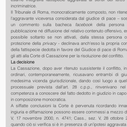
incriminatrice. 
Il Tribunale di Roma, monocraticamente composto, non ritenev
l'aggravante viceversa considerata dal giudice di pace – so
un commento sulla bacheca 
facebook
 della persona 
pubblicazione né diffusione del relativo contenuto offensivo, e
possibile soltanto se non attivati, dalla stessa persona 
protezione della 
privacy 
- declinava anch'esso la propria co
della fattispecie dedotta in favore del Giudice di pace di Roma
gli atti alla Corte di Cassazione per la risoluzione del conflitto. 
La decisione
La Cassazione, dopo aver ritenuto sussistente il conflitto, in
ordinari, contemporaneamente, ricusavano entrambi di giud
medesima vicenda giurisdizionale, dando così luogo a quella 
processuale prevista dall'art. 28 c.p.p., rinvenivano ne
competenza a conoscere del fatto dedotto in giudizio in capo 
in composizione monocratica. 
A siffatte conclusioni la Corte è pervenuta ricordando innanz
ingiuria e diffamazione possono essere commessi a mezzo di i
V, 17 novembre 2000, n. 4741; Cass., sez. V, 28 ottobre 2
quando ciò si verifica si è in presenza di un’ipotesi aggravata 