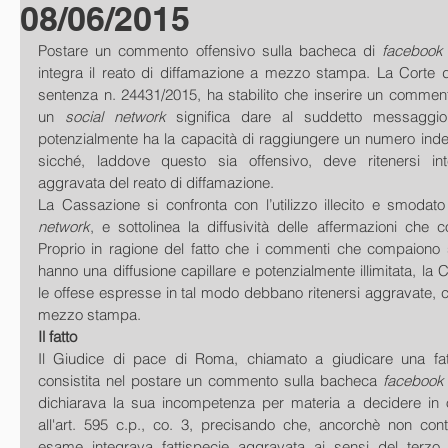
08/06/2015
Postare un commento offensivo sulla bacheca di
 facebook
integra il reato di diffamazione a mezzo stampa. La Corte d
sentenza n. 24431/2015, ha stabilito che inserire un commen
un 
social network 
significa dare al suddetto messaggio
potenzialmente ha la capacità di raggiungere un numero indet
sicché, laddove questo sia offensivo, deve ritenersi inte
aggravata del reato di diffamazione. 
La Cassazione si confronta con l’utilizzo illecito e smodato
network
, e sottolinea la diffusività delle affermazioni che co
Proprio in ragione del fatto che i commenti che compaiono s
hanno una diffusione capillare e potenzialmente illimitata, la 
le offese espresse in tal modo debbano ritenersi aggravate
mezzo stampa. 
Il fatto
Il Giudice di pace di Roma, chiamato a giudicare una fatti
consistita nel postare un commento sulla bacheca 
facebook
dichiarava la sua incompetenza per materia a decidere in or
all'art. 595 c.p., co. 3, precisando che, ancorchè non conte
esame integrava fattispecie aggravata ai sensi del terz