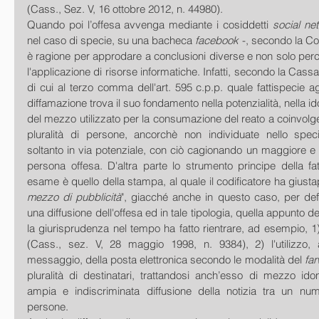
(Cass., Sez. V, 16 ottobre 2012, n. 44980). 
Quando poi l’offesa avvenga mediante i cosiddetti 
social ne
nel caso di specie, su una bacheca
 facebook 
-, secondo la Cort
è ragione per approdare a conclusioni diverse e non solo perc
l'applicazione di risorse informatiche. Infatti, secondo la Cassaz
di cui al terzo comma dell'art. 595 c.p.p. quale fattispecie ag
diffamazione trova il suo fondamento nella potenzialità, nella ido
del mezzo utilizzato per la consumazione del reato a coinvolg
pluralità di persone, ancorchè non individuate nello speci
soltanto in via potenziale, con ciò cagionando un maggiore e p
persona offesa. D'altra parte lo strumento principe della fat
esame è quello della stampa, al quale il codificatore ha giusta
mezzo di pubblicità
", giacché anche in questo caso, per defi
una diffusione dell'offesa ed in tale tipologia, quella appunto de
la giurisprudenza nel tempo ha fatto rientrare, ad esempio, 1
(Cass., sez. V, 28 maggio 1998, n. 9384), 2) l'utilizzo, a
messaggio, della posta elettronica secondo le modalità del 
fa
pluralità di destinatari, trattandosi anch’esso di mezzo id
ampia e indiscriminata diffusione della notizia tra un num
persone. 