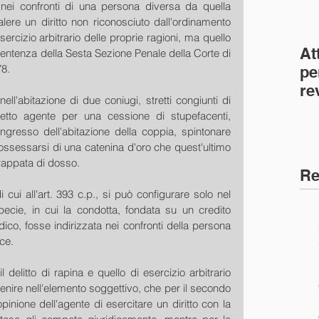
 nei confronti di una persona diversa da quella 
lere un diritto non riconosciuto dall'ordinamento 
sercizio arbitrario delle proprie ragioni, ma quello 
At
entenza della Sesta Sezione Penale della Corte di 
78.
pe
re
l'abitazione di due coniugi, stretti congiunti di 
co
etto agente per una cessione di stupefacenti, 
(C
ngresso dell'abitazione della coppia, spintonare 
ssessarsi di una catenina d'oro che quest'ultimo 
trappata di dosso.
Re
di cui all'art. 393 c.p., si può configurare solo nel 
pecie, in cui la condotta, fondata su un credito 
dico, fosse indirizzata nei confronti della persona 
ce.
l delitto di rapina e quello di esercizio arbitrario 
enire nell'elemento soggettivo, che per il secondo 
pinione dell'agente di esercitare un diritto con la 