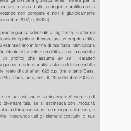
tesa gli competa giuridicamente, mentre per la 
curare, a sé o ad altri, un ingiusto profitto con la 
retende non compete e non è giuridicamente 
2 novembre 2007, n. 43325).
ione giurisprudenziale di legittimità, si afferma 
nevole opinione di esercitare un proprio diritto, 
i estrinsechino in forme di tale forza intimidatoria 
 intento di far valere un diritto, allora la condotta 
re un profitto che assume 
ex se 
i caratteri 
onseguenza che le modalità violente di tale condotta 
 reato di cui all'art. 628 c.p. (tra le tante Cass. 
15245; Cass. pen., Sez. II, 23 settembre 2008, n. 
e e situazioni, anche la minaccia dell'esercizio di 
ò diventare tale, se si estrinseca con ,modalità 
 volontà di impossessarsi comunque della cosa, e 
a, integrando tutti gli elementi costitutivi di tale 