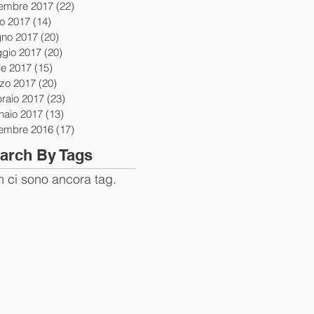
tembre 2017
(22)
22 post
io 2017
(14)
14 post
gno 2017
(20)
20 post
gio 2017
(20)
20 post
le 2017
(15)
15 post
zo 2017
(20)
20 post
braio 2017
(23)
23 post
naio 2017
(13)
13 post
tembre 2016
(17)
17 post
arch By Tags
 ci sono ancora tag.