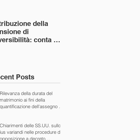
tribuzione della
Va assolto il padre
Not
nsione di
imprenditore in
giu
versibilità: conta la
bancarotta nel caso
pri
nvivenza più lunga
di omesso
nul
ass. Civ. sez. I ord.
mantenimento del
SS.
figlio minore (Ca
10/
cent Posts
Rilevanza della durata del
matrimonio ai fini della
quantificazione dell'assegno di
mantenimento (Cass. Civ. Sez.
I ord. 20507 24/07/2024)
Chiarimenti delle SS.UU. sullo
ius variandi nelle procedure di
opposizione a decreto