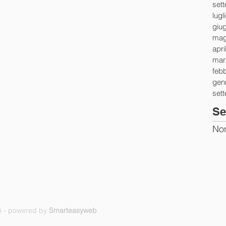
set
lugl
giu
mag
apri
mar
feb
gen
set
Se
Non
ti - powered by
Smarteasyweb