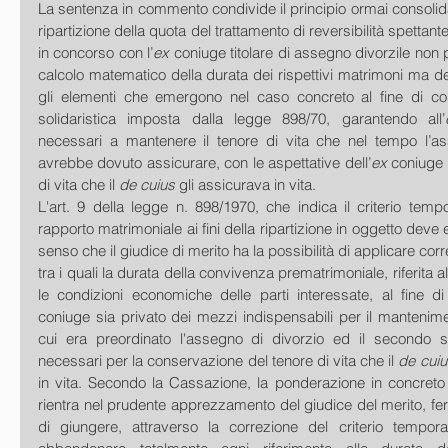
La sentenza in commento condivide il principio ormai consolidat
ripartizione della quota del trattamento di reversibilità spettant
in concorso con l’
ex
 coniuge titolare di assegno divorzile non 
calcolo matematico della durata dei rispettivi matrimoni ma dev
gli elementi che emergono nel caso concreto al fine di cont
solidaristica imposta dalla legge 898/70, garantendo all’
necessari a mantenere il tenore di vita che nel tempo l’ass
avrebbe dovuto assicurare, con le aspettative dell’
ex
 coniuge 
di vita che il 
de cuius
 gli assicurava in vita. 
L'art. 9 della legge n. 898/1970, che indica il criterio tempo
rapporto matrimoniale ai fini della ripartizione in oggetto deve e
senso che il giudice di merito ha la possibilità di applicare corrett
tra i quali la durata della convivenza prematrimoniale, riferita a
le condizioni economiche delle parti interessate, al fine di
coniuge sia privato dei mezzi indispensabili per il mantenimen
cui era preordinato l'assegno di divorzio ed il secondo s
necessari per la conservazione del tenore di vita che il 
de cuiu
in vita. Secondo la Cassazione, la ponderazione in concreto 
rientra nel prudente apprezzamento del giudice del merito, ferm
di giungere, attraverso la correzione del criterio tempora