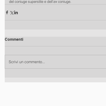
del coniuge superstite e dell’
ex
 coniuge. 
Commenti
Scrivi un commento...