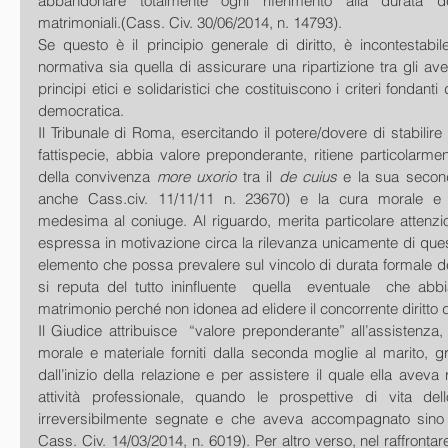
abbandonare totalmente ogni riferimento alla durata dei 
matrimoniali.(Cass. Civ. 30/06/2014, n. 14793). 
Se questo è il principio generale di diritto, è incontestabile 
normativa sia quella di assicurare una ripartizione tra gli aven
principi etici e solidaristici che costituiscono i criteri fondanti 
democratica. 
Il Tribunale di Roma, esercitando il potere/dovere di stabilire q
fattispecie, abbia valore preponderante, ritiene particolarment
della convivenza 
more uxorio
 tra il
 de cuius
 e la sua second
anche Cass.civ. 11/11/11 n. 23670) e la cura morale e m
medesima al coniuge. Al riguardo, merita particolare attenzi
espressa in motivazione circa la rilevanza unicamente di que
elemento che possa prevalere sul vincolo di durata formale d
si reputa del tutto ininfluente  quella  eventuale  che abbi
matrimonio perché non idonea ad elidere il concorrente diritto d
Il Giudice attribuisce  “valore preponderante” all’assistenza, 
morale e materiale forniti dalla seconda moglie al marito, g
dall’inizio della relazione e per assistere il quale ella aveva r
attività professionale, quando le prospettive di vita del
irreversibilmente segnate e che aveva accompagnato sino a
Cass. Civ. 14/03/2014, n. 6019). Per altro verso, nel raffrontare 