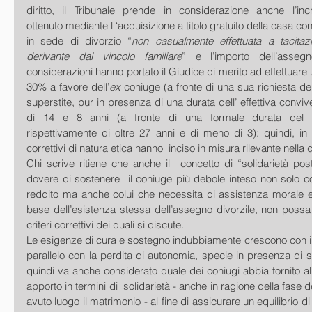
diritto, il Tribunale prende in considerazione anche l’incr
ottenuto mediante l ‘acquisizione a titolo gratuito della casa con
in sede di divorzio “
non casualmente effettuata a tacitaz
derivante dal vincolo familiare
” e l’importo dell’assegn
considerazioni hanno portato il Giudice di merito ad effettuare un
30% a favore dell’
ex 
coniuge (a fronte di una sua richiesta de
superstite, pur in presenza di una durata dell’ effettiva conviv
di 14 e 8 anni (a fronte di una formale durata del vin
rispettivamente di oltre 27 anni e di meno di 3): quindi, in q
correttivi di natura etica hanno  inciso in misura rilevante nella 
Chi scrive ritiene che anche il  concetto di “solidarietà post-
dovere di sostenere  il coniuge più debole inteso non solo c
reddito ma anche colui che necessita di assistenza morale e 
base dell’esistenza stessa dell’assegno divorzile, non possa
criteri correttivi dei quali si discute. 
Le esigenze di cura e sostegno indubbiamente crescono con il 
parallelo con la perdita di autonomia, specie in presenza di sig
quindi va anche considerato quale dei coniugi abbia fornito al
apporto in termini di  solidarietà - anche in ragione della fase de
avuto luogo il matrimonio - al fine di assicurare un equilibrio di na