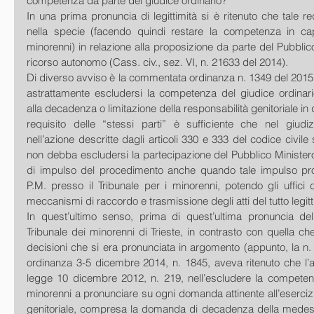
competenza da parte del giudice ordinario? 
In una prima pronuncia di legittimità si è ritenuto che tale re
nella specie (facendo quindi restare la competenza in cap
minorenni) in relazione alla proposizione da parte del Pubblico
ricorso autonomo (Cass. civ., sez. VI, n. 21633 del 2014). 
Di diverso avviso è la commentata ordinanza n. 1349 del 2015,
astrattamente escludersi la competenza del giudice ordinario 
alla decadenza o limitazione della responsabilità genitoriale in q
requisito delle “stessi parti” è sufficiente che nel giudizi
nell’azione descritte dagli articoli 330 e 333 del codice civile s
non debba escludersi la partecipazione del Pubblico Ministe
di impulso del procedimento anche quando tale impulso prove
P.M. presso il Tribunale per i minorenni, potendo gli uffici d
meccanismi di raccordo e trasmissione degli atti del tutto legitt
In quest’ultimo senso, prima di quest’ultima pronuncia del
Tribunale dei minorenni di Trieste, in contrasto con quella ch
decisioni che si era pronunciata in argomento (appunto, la n.
ordinanza 3-5 dicembre 2014, n. 1845, aveva ritenuto che l’a
legge 10 dicembre 2012, n. 219, nell’escludere la competenza
minorenni a pronunciare su ogni domanda attinente all’esercizio
genitoriale, compresa la domanda di decadenza della medesima