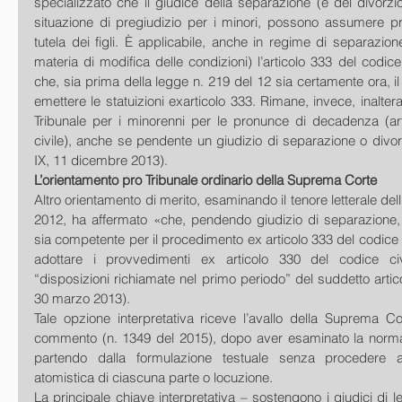
specializzato che il giudice della separazione (e del divorzi
situazione di pregiudizio per i minori, possono assumere pro
tutela dei figli. È applicabile, anche in regime di separazione 
materia di modifica delle condizioni) l’articolo 333 del codice 
che, sia prima della legge n. 219 del 12 sia certamente ora, il
emettere le statuizioni exarticolo 333. Rimane, invece, inalter
Tribunale per i minorenni per le pronunce di decadenza (art
civile), anche se pendente un giudizio di separazione o divorzi
IX, 11 dicembre 2013). 
L’orientamento pro Tribunale ordinario della Suprema Corte
Altro orientamento di merito, esaminando il tenore letterale dell’
2012, ha affermato «che, pendendo giudizio di separazione, 
sia competente per il procedimento ex articolo 333 del codice
adottare i provvedimenti ex articolo 330 del codice civil
“disposizioni richiamate nel primo periodo” del suddetto articol
30 marzo 2013). 
Tale opzione interpretativa riceve l’avallo della Suprema Co
commento (n. 1349 del 2015), dopo aver esaminato la norma
partendo dalla formulazione testuale senza procedere a
atomistica di ciascuna parte o locuzione. 
La principale chiave interpretativa – sostengono i giudici di leg