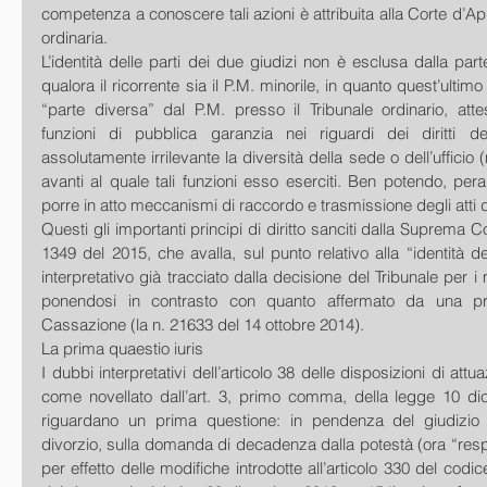
competenza a conoscere tali azioni è attribuita alla Corte d’Ap
ordinaria. 
L’identità delle parti dei due giudizi non è esclusa dalla part
qualora il ricorrente sia il P.M. minorile, in quanto quest’ultim
“parte diversa” dal P.M. presso il Tribunale ordinario, attes
funzioni di pubblica garanzia nei riguardi dei diritti de
assolutamente irrilevante la diversità della sede o dell’ufficio (
avanti al quale tali funzioni esso eserciti. Ben potendo, peraltr
porre in atto meccanismi di raccordo e trasmissione degli atti del
Questi gli importanti principi di diritto sanciti dalla Suprema Co
1349 del 2015, che avalla, sul punto relativo alla “identità del
interpretativo già tracciato dalla decisione del Tribunale per i m
ponendosi in contrasto con quanto affermato da una pri
Cassazione (la n. 21633 del 14 ottobre 2014). 
La prima quaestio iuris 
I dubbi interpretativi dell’articolo 38 delle disposizioni di attua
come novellato dall’art. 3, primo comma, della legge 10 di
riguardano un prima questione: in pendenza del giudizio 
divorzio, sulla domanda di decadenza dalla potestà (ora “respon
per effetto delle modifiche introdotte all’articolo 330 del codice 