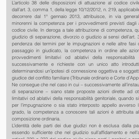
L’articolo 38 delle disposizioni di attuazione al codice civile
dall’art. 3, comma 1, della legge 10/12/2012, n. 219, applicabile 
decorrere dal 1° gennaio 2013, attribuisce, in via generale
minorenni la competenza per i provvedimenti previsti dagli a
codice civile. In deroga a tale attribuzione di competenza, q
giudizio di separazione, divorzio o giudizio ai sensi dell’art. 
pendenza dei termini per le impugnazioni e nelle altre fasi d
passaggio in giudicato, la competenza in ordine alle azioni
provvedimenti limitativi od ablativi della responsabilità g
successivamente e richieste con un unico atto introduttiv
determinandosi un’ipotesi di connessione oggettiva e soggettiva
giudice del conflitto familiare (Tribunale ordinario e Corte d’Appe
Ne consegue che nel caso in cui – successivamente all’instaur
di separazione – siano state proposte azioni dirette ad ot
limitativi od ablativi della responsabilità genitoriale, quando s
per l’impugnazione o sia stato interposto appello avverso l
grado, la competenza a conoscere tali azioni è attribuita al
composizione ordinaria. 
L’identità delle parti dei due giudizi non è esclusa dalla pa
essendo sufficiente che nel giudizio sull’affidamento e nell’a