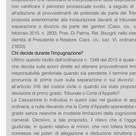
non vanificare il percorso processuale svolto, a seguito di
all'adozione di provvedimenti de potestate da parte del Trib
proposta anteriormente alla instaurazione davanti al tribunale 
separazione o divorzio da parte dei genitori (Cass. civ., s
febbraio 2015, n. 2833, Pres. Di Palma, Rel. Bisogni; nello st
identità di Presidente e Relatore, Cass. civ., sez. VI, ordinan
21633). 
Chi decide durante l’impugnazione?
Ultimo quesito risolto dall’ordinanza n. 1349 del 2015 è quale si
che decida sulle azioni dirette ad ottenere provvedimenti limita
responsabilità genitoriale quando sia pendente il termine per
pronuncia di prime cure sulla separazione o sul divorzio o
all’articolo 316 del codice civile o quando sia stato propos
decisione di primo grado: Tribunale o Corte d’Appello? 
La Cassazione lo individua in questi casi nel giudice di app
ordinaria, a nulla rilevando che la Corte d’Appello opererebbe 
grado senza neanche le modeste limitazioni della cognizione
camerali. Decisivo, a tale proposito, il rilievo che è l’ogge
giudiziale, in quanto relativo ai minori, che non tollera limita
connesse nei poteri di allegazione e deduzione istruttoria de