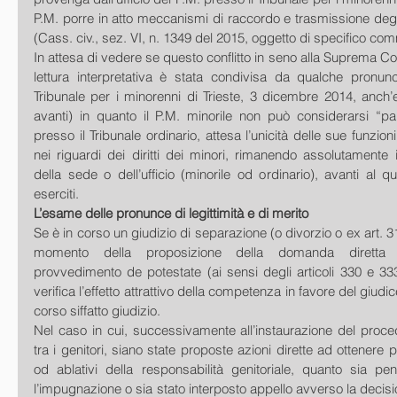
P.M. porre in atto meccanismi di raccordo e trasmissione degli at
(Cass. civ., sez. VI, n. 1349 del 2015, oggetto di specifico com
In attesa di vedere se questo conflitto in seno alla Suprema Cort
lettura interpretativa è stata condivisa da qualche pronunci
Tribunale per i minorenni di Trieste, 3 dicembre 2014, anch
avanti) in quanto il P.M. minorile non può considerarsi “par
presso il Tribunale ordinario, attesa l’unicità delle sue funzion
nei riguardi dei diritti dei minori, rimanendo assolutamente ir
della sede o dell’ufficio (minorile od ordinario), avanti al qu
eserciti. 
L’esame delle pronunce di legittimità e di merito
Se è in corso un giudizio di separazione (o divorzio o ex art. 316
momento della proposizione della domanda diretta a
provvedimento de potestate (ai sensi degli articoli 330 e 333 
verifica l’effetto attrattivo della competenza in favore del giudic
corso siffatto giudizio. 
Nel caso in cui, successivamente all’instaurazione del proce
tra i genitori, siano state proposte azioni dirette ad ottenere pr
od ablativi della responsabilità genitoriale, quanto sia pen
l’impugnazione o sia stato interposto appello avverso la decisi