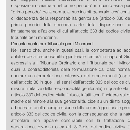
disposizioni richiamate nel primo periodo” in quanto essa può e
“primo periodo” della norma, al suo incipit generale, così cont
di decadenza della responsabilità genitoriale (articolo 330 del 
primo periodo della seconda parte della disposizione, co
limitatamente all’azione di cui all’articolo 333 del codice civi
tribunale per i minorenni. 
L’orientamento pro Tribunale per i Minorenni
Nel senso che, anche in questi casi, la competenza ad adot
ablatori della responsabilità genitoriale resterà in capo al Gi
espressi sia il Tribunale Ordinario che il Tribunale per i Minor
quali la contraddittorietà della formulazione dal dato norma
operare un’interpretazione estensiva dei procedimenti (espre
dall’articolo 38 in quelli, ai sensi dell’articolo 333 del codice civ
misure limitative della responsabilità genitoriale) in quanto «
articolo 330 del codice civile finisce, infatti, con l’incidere sul d
madre del minore alla sua genitorialità, cioè su un diritto sogge
ad operare quella compressione della potestà genitoriale propri
articolo 333 del codice civile, con la conseguenza che la natu
affrontare non appare conciliabile con la trattazione 
separazione, divorzio o ex art. 317-bis del codice civile» (T