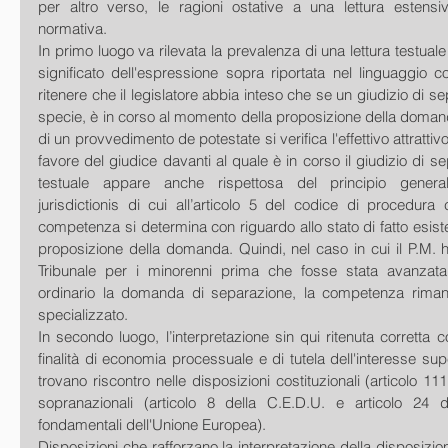
per altro verso, le ragioni ostative a una lettura estensiv
normativa. 
In primo luogo va rilevata la prevalenza di una lettura testuale i
significato dell'espressione sopra riportata nel linguaggio 
ritenere che il legislatore abbia inteso che se un giudizio di s
specie, è in corso al momento della proposizione della domanda
di un provvedimento de potestate si verifica l'effettivo attrattiv
favore del giudice davanti al quale è in corso il giudizio di sep
testuale appare anche rispettosa del principio general
jurisdictionis di cui all’articolo 5 del codice di procedura 
competenza si determina con riguardo allo stato di fatto esist
proposizione della domanda. Quindi, nel caso in cui il P.M. h
Tribunale per i minorenni prima che fosse stata avanzata 
ordinario la domanda di separazione, la competenza rimane
specializzato. 
In secondo luogo, l’interpretazione sin qui ritenuta corretta c
finalità di economia processuale e di tutela dell'interesse sup
trovano riscontro nelle disposizioni costituzionali (articolo 111
sopranazionali (articolo 8 della C.E.D.U. e articolo 24 del
fondamentali dell'Unione Europea). 
Disposizioni che rafforzano la interpretazione della disposizione 