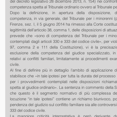
del decreto legislativo 28 dicembre 2013, n. 154) nei confronti d
competenza spetta al Tribunale ordinario ovvero al Tribunale pe
Dopo la definizione, in apertura della disposizione, de
competenza, in via generale, del Tribunale per i minorenni (per
Firenze, sez. I, il 5 giugno 2014 ha rimesso alla Corte costituz
legittimità dell’articolo 38, comma 1, delle disposizioni di attuazi
prevede che «sono di competenza del Tribunale per i minor
contemplati dagli articoli 330 e 333 del codice civile», per viola
97, comma 2 e 111 della Costituzione), vi è la precisazio
esclusione della competenza del giudice specializzato, in
relativi ai conflitti familiari, limitatamente ai procedimenti exa
civile. 
Al fine di definire più in dettaglio l’ambito di applicazione 
stabilisce che «in tale ipotesi per tutta la durata del process
per i provvedimenti contemplati nelle disposizioni richiama
spetta al giudice ordinario». La sentenza in commento della 
che questo è il segmento normativo di più complessa deco
locuzione “in tale ipotesi” contiene un richiamo biunivoco, pote
pendenza del giudizio sul conflitto familiare sia alle controversie
333 del codice civile. 
La maggiore criticità interpretativa è però derivante dal