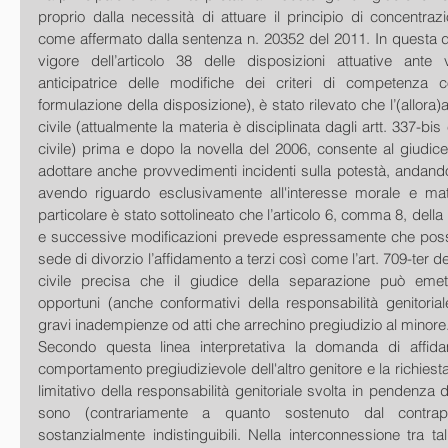
proprio dalla necessità di attuare il principio di concentrazio
come affermato dalla sentenza n. 20352 del 2011. In questa d
vigore dell’articolo 38 delle disposizioni attuative ante 
anticipatrice delle modifiche dei criteri di competenza c
formulazione della disposizione), è stato rilevato che l’(allora)a
civile (attualmente la materia è disciplinata dagli artt. 337-bis
civile) prima e dopo la novella del 2006, consente al giudice
adottare anche provvedimenti incidenti sulla potestà, andando
avendo riguardo esclusivamente all'interesse morale e mater
particolare è stato sottolineato che l’articolo 6, comma 8, della
e successive modificazioni prevede espressamente che poss
sede di divorzio l’affidamento a terzi così come l’art. 709-ter d
civile precisa che il giudice della separazione può emett
opportuni (anche conformativi della responsabilità genitori
gravi inadempienze od atti che arrechino pregiudizio al minore.
Secondo questa linea interpretativa la domanda di affida
comportamento pregiudizievole dell'altro genitore e la richiest
limitativo della responsabilità genitoriale svolta in pendenza di 
sono (contrariamente a quanto sostenuto dal contrapp
sostanzialmente indistinguibili. Nella interconnessione tra ta