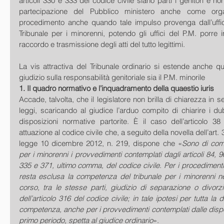
articoli 330 e 333 del codice civile siano parti i genitori e n
partecipazione del Pubblico ministero anche come org
procedimento anche quando tale impulso provenga dall’uffici
Tribunale per i minorenni, potendo gli uffici del P.M. porre 
raccordo e trasmissione degli atti del tutto legittimi.
La vis attractiva del Tribunale ordinario si estende anche qua
giudizio sulla responsabilità genitoriale sia il P.M. minorile
1. Il quadro normativo e l’inquadramento della quaestio iuris
Accade, talvolta, che il legislatore non brilla di chiarezza in s
leggi, scaricando al giudice l’arduo compito di chiarire i dubb
disposizioni normative partorite. È il caso dell’articolo 38 
attuazione al codice civile che, a seguito della novella dell’art.
legge 10 dicembre 2012, n. 219, dispone che «
Sono di comp
per i minorenni i provvedimenti contemplati dagli articoli 84, 9
335 e 371, ultimo comma, del codice civile. Per i procedimenti di
resta esclusa la competenza del tribunale per i minorenni nell’
corso, tra le stesse parti, giudizio di separazione o divorzi
dell’articolo 316 del codice civile; in tale ipotesi per tutta la 
competenza, anche per i provvedimenti contemplati dalle dispos
primo periodo, spetta al giudice ordinario
».