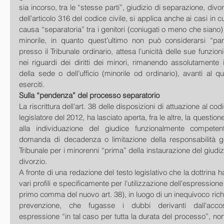
sia incorso, tra le “stesse parti”, giudizio di separazione, divor
dell’articolo 316 del codice civile, si applica anche ai casi in c
causa “separatoria” tra i genitori (coniugati o meno che siano) il
minorile, in quanto quest’ultimo non può considerarsi “par
presso il Tribunale ordinario, attesa l’unicità delle sue funzion
nei riguardi dei diritti dei minori, rimanendo assolutamente ir
della sede o dell’ufficio (minorile od ordinario), avanti al qu
eserciti. 
Sulla “pendenza” del processo separatorio
La riscrittura dell'art. 38 delle disposizioni di attuazione al codi
legislatore del 2012, ha lasciato aperta, fra le altre, la questione 
alla individuazione del giudice funzionalmente competen
domanda di decadenza o limitazione della responsabilità gen
Tribunale per i minorenni “prima” della instaurazione del giudiz
divorzio. 
A fronte di una redazione del testo legislativo che la dottrina ha
vari profili e specificamente per l’utilizzazione dell'espressione 
primo comma del nuovo art. 38), in luogo di un inequivoco richi
prevenzione, che fugasse i dubbi derivanti dall'accosta
espressione “in tal caso per tutta la durata del processo”, non