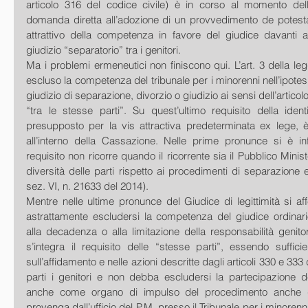
articolo 316 del codice civile) è in corso al momento dell
domanda diretta all’adozione di un provvedimento de potestate, 
attrattivo della competenza in favore del giudice davanti al
giudizio “separatorio” tra i genitori. 
Ma i problemi ermeneutici non finiscono qui. L’art. 3 della le
escluso la competenza del tribunale per i minorenni nell’ipotesi 
giudizio di separazione, divorzio o giudizio ai sensi dell’articolo
“tra le stesse parti”. Su quest’ultimo requisito della identi
presupposto per la vis attractiva predeterminata ex lege, è
all’interno della Cassazione. Nelle prime pronunce si è infa
requisito non ricorre quando il ricorrente sia il Pubblico Ministe
diversità delle parti rispetto ai procedimenti di separazione e
sez. VI, n. 21633 del 2014). 
Mentre nelle ultime pronunce del Giudice di legittimità si a
astrattamente escludersi la competenza del giudice ordinario 
alla decadenza o alla limitazione della responsabilità genito
s’integra il requisito delle “stesse parti”, essendo suffici
sull’affidamento e nelle azioni descritte dagli articoli 330 e 333 
parti i genitori e non debba escludersi la partecipazione de
anche come organo di impulso del procedimento anche q
provenga dall’ufficio del P.M. presso il Tribunale per i minorenni,