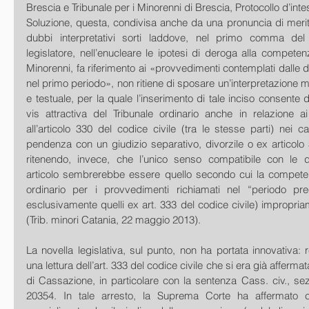
Soluzione, questa, condivisa anche da una pronuncia di merito,
dubbi interpretativi sorti laddove, nel primo comma del n
legislatore, nell’enucleare le ipotesi di deroga alla competenz
Minorenni, fa riferimento ai «provvedimenti contemplati dalle d
nel primo periodo», non ritiene di sposare un’interpretazione m
e testuale, per la quale l’inserimento di tale inciso consente di
vis attractiva del Tribunale ordinario anche in relazione ai
all’articolo 330 del codice civile (tra le stesse parti) nei 
pendenza con un giudizio separativo, divorzile o ex articolo 3
ritenendo, invece, che l’unico senso compatibile con le disp
articolo sembrerebbe essere quello secondo cui la competen
ordinario per i provvedimenti richiamati nel “periodo pr
esclusivamente quelli ex art. 333 del codice civile) impropriam
(Trib. minori Catania, 22 maggio 2013).
La novella legislativa, sul punto, non ha portata innovativa:
una lettura dell’art. 333 del codice civile che si era già afferma
di Cassazione, in particolare con la sentenza Cass. civ., sez.
20354. In tale arresto, la Suprema Corte ha affermato ch