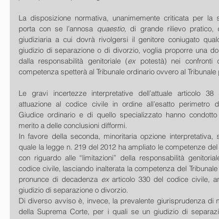
La disposizione normativa, unanimemente criticata per la su
porta con se l’annosa 
quaestio
, di grande rilievo pratico, d
giudiziaria a cui dovrà rivolgersi il genitore coniugato qua
giudizio di separazione o di divorzio, voglia proporre una 
dalla responsabilità genitoriale (
ex
 potestà) nei confronti de
competenza spetterà al Tribunale ordinario ovvero al Tribunale 
Le gravi incertezze interpretative dell’attuale articolo 38 
attuazione al codice civile in ordine all’esatto perimetro 
Giudice ordinario e di quello specializzato hanno condotto 
merito a delle conclusioni difformi.  
In favore della seconda, minoritaria opzione interpretativa, 
quale la legge n. 219 del 2012 ha ampliato le competenze del g
con riguardo alle “limitazioni” della responsabilità genitorial
codice civile, lasciando inalterata la competenza del Tribunale 
pronunce di decadenza 
ex
 articolo 330 del codice civile, 
giudizio di separazione o divorzio. 
Di diverso avviso è, invece, la prevalente giurisprudenza di me
della Suprema Corte, per i quali se un giudizio di separaz