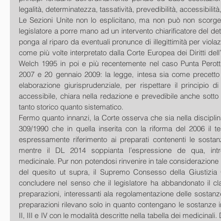
legalità, determinatezza, tassatività, prevedibilità, accessibilit
Le Sezioni Unite non lo esplicitano, ma non può non scorgers
legislatore a porre mano ad un intervento chiarificatore del det
ponga al riparo da eventuali pronunce di illegittimità per violaz
come più volte interpretato dalla Corte Europea dei Diritti del
Welch 1995 in poi e più recentemente nel caso Punta Perott
2007 e 20 gennaio 2009: la legge, intesa sia come precett
elaborazione giurisprudenziale, per rispettare il principio di
accessibile, chiara nella redazione e prevedibile anche sotto il 
tanto storico quanto sistematico. 
Fermo quanto innanzi, la Corte osserva che sia nella disciplina
309/1990 che in quella inserita con la riforma del 2006 il t
espressamente riferimento ai preparati contenenti le sostanz
mentre il DL 2014 soppianta l’espressione de qua, intr
medicinale. Pur non potendosi rinvenire in tale considerazione 
del quesito ut supra, il Supremo Consesso della Giustizia Ci
concludere nel senso che il legislatore ha abbandonato il clas
preparazioni, interessanti ala regolamentazione delle sostanze
preparazioni rilevano solo in quanto contengano le sostanze ind
II, III e IV con le modalità descritte nella tabella dei medicinali. 