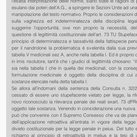
l’esatta interpretazione delle norme, siano state le ragioni di p
esulano dai poteri dell’A.G., a spingere le Sezioni Unite ad una a
manipolazione del testo normativo. Proprio le considerazioni dei 
sulla vaghezza ed indeterminatezza della disciplina lega
suggerire l’opportunità, ove non proprio la necessità, dell
questione di legittimità costituzionale dell’art. 73 TU Stupeface
principio di determinatezza e tassatività della fattispecie pen
per il nandrolone la problematica è svelenita dalla sua previs
tabella V medicinali sez A, anche nella tabella I. Ed è proprio q
in imis risolutore, tant’è che i giudici di legittimità chiosano: 
sia nella tabella I che in quella dei medicinali, con la cons
formulazione medicinale è oggetto della disciplina di cui all’
sostanze elencate nella detta tabella I. 
Se allora all’indomani della sentenza della Consulta n. 32/2
cessato di essere uno stupefacente vietato per legge, la ri
novo riconosciuto la rilevanza penale dei reati exart. 73 dPR
oggetto tale sostanza. Venendo in considerazione una nuova i
può che convenire con il Supremo Consesso che va de plano 
dell’applicazione retroattiva all’entrata in vigore della legge
divieto costituzionale per la legge penale in peius. Del tutto err
richiamo al principio di retroattività in melius e la tesi d