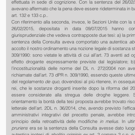
effettuata in sede di cognizione. Con la sentenza del 26/02/
avevano affermato che la pena deve essere rideterminata in base 
art. 132 e 133 c.p.. 
Con riferimento alla seconda, invece, le Sezioni Unite con la 
26/02/2015, depositata in data 09/07/2015 hanno com
giurisprudenziale che vedeva contrapposte due tesi: a) la prim
sentenza della Consulta aveva comportato una autentica 
abo
accolto il nostro ordinamento una nozione legale di sostanza s
309/1990: sono vietate le attività di cui all’art. 73 aventi ad 
effetto drogante espressamente previste dal legislatore; b
l’incostituzionalità delle norme del DL n. 272/2004 non avev
richiamate dall’art. 73 dPR n. 309/1990, essendo queste ultime i
del regolamento 
de quo
, dovendosi al più ritenere, in ossequio
rei, che le sostanze droganti inserite dopo la riforma del 2
essere considerate alla stregua delle droghe leggere. S
orientamento la bontà della tesi proposta avrebbe trovato risco
letterale dell’art. 2DL n. 36/2014, che, avendo previsto l’efficaci
amministrativi integrativi del precetto penale, avrebbe intr
principio della retroattività delle modifiche 
in melius
. In ulti
pruriens
 era se la sentenza della Consulta avesse dato luogo
autentica ipotesi di 
abolitio criminis ex 
art. 2 comma 2 c.p. o 