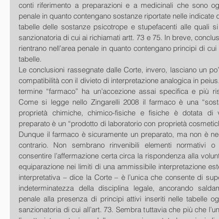
conti riferimento a preparazioni e a medicinali che sono ogg
penale in quanto contengano sostanze riportate nelle indicate qu
tabelle delle sostanze psicotrope e stupefacenti alle quali si r
sanzionatoria di cui ai richiamati artt. 73 e 75. In breve, conclu
rientrano nell’area penale in quanto contengano principi di cui al
tabelle. 
Le conclusioni rassegnate dalle Corte, invero, lasciano un po’ 
compatibilità con il divieto di interpretazione analogica in peius. N
termine “farmaco” ha un’accezione assai specifica e più rist
Come si legge nello Zingarelli 2008 il farmaco è una “sos
proprietà chimiche, chimico-fisiche e fisiche è dotata di vi
preparato è un “prodotto di laboratorio con proprietà cosmetic
Dunque il farmaco è sicuramente un preparato, ma non è nec
contrario. Non sembrano rinvenibili elementi normativi o ex
consentire l’affermazione certa circa la rispondenza alla volunt
equiparazione nei limiti di una ammissibile interpretazione est
interpretativa – dice la Corte – è l’unica che consente di su
indeterminatezza della disciplina legale, ancorando salda
penale alla presenza di principi attivi inseriti nelle tabelle o
sanzionatoria di cui all’art. 73. Sembra tuttavia che più che l’u