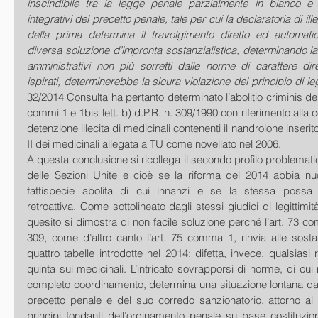
inscindibile tra la legge penale parzialmente in bianco e gl
integrativi del precetto penale, tale per cui la declaratoria di ille
della prima determina il travolgimento diretto ed automati
diversa soluzione d’impronta sostanzialistica, determinando la 
amministrativi non più sorretti dalle norme di carattere dir
ispirati, determinerebbe la sicura violazione del principio di leg
32/2014 Consulta ha pertanto determinato l’abolitio criminis del r
commi 1 e 1bis lett. b) d.P.R. n. 309/1990 con riferimento alla
detenzione illecita di medicinali contenenti il nandrolone inserito
II dei medicinali allegata a TU come novellato nel 2006. 
A questa conclusione si ricollega il secondo profilo problematic
delle Sezioni Unite e cioè se la riforma del 2014 abbia nu
fattispecie abolita di cui innanzi e se la stessa possa t
retroattiva. Come sottolineato dagli stessi giudici di legittimità
quesito si dimostra di non facile soluzione perché l’art. 73 co
309, come d’altro canto l’art. 75 comma 1, rinvia alle sosta
quattro tabelle introdotte nel 2014; difetta, invece, qualsiasi ri
quinta sui medicinali. L’intricato sovrapporsi di norme, di cui 
completo coordinamento, determina una situazione lontana dall
precetto penale e del suo corredo sanzionatorio, attorno al q
principi fondanti dell’ordinamento penale su base costituzio