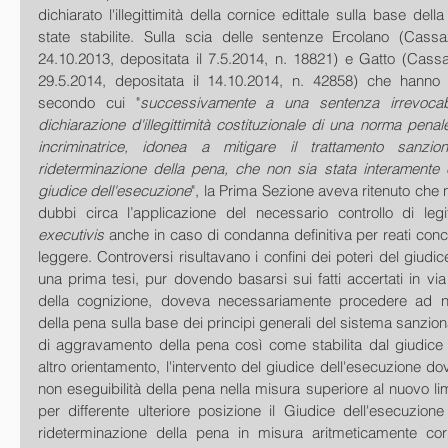
dichiarato l'illegittimità della cornice edittale sulla base dell
state stabilite. Sulla scia delle sentenze Ercolano (Cass
24.10.2013, depositata il 7.5.2014, n. 18821) e Gatto (Cassa
29.5.2014, depositata il 14.10.2014, n. 42858) che hanno af
secondo cui "
successivamente a una sentenza irrevocabi
dichiarazione d'illegittimità costituzionale di una norma penal
incriminatrice, idonea a mitigare il trattamento sanzion
rideterminazione della pena, che non sia stata interamente e
giudice dell'esecuzione
", la Prima Sezione aveva ritenuto che 
executivis
 anche in caso di condanna definitiva per reati conce
leggere. Controversi risultavano i confini dei poteri del giudic
una prima tesi, pur dovendo basarsi sui fatti accertati in via 
della cognizione, doveva necessariamente procedere ad n
della pena sulla base dei principi generali del sistema sanzionato
di aggravamento della pena così come stabilita dal giudice d
altro orientamento, l'intervento del giudice dell'esecuzione dove
non eseguibilità della pena nella misura superiore al nuovo lim
per differente ulteriore posizione il Giudice dell'esecuzion
rideterminazione della pena in misura aritmeticamente cor