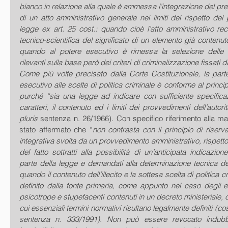
bianco in relazione alla quale è ammessa l’integrazione del pre
di un atto amministrativo generale nei limiti del rispetto del p
legge ex art. 25 cost.: quando cioè l’atto amministrativo rec
tecnico-scientifica del significato di un elemento già contenut
quando al potere esecutivo è rimessa la selezione delle 
rilevanti sulla base però dei criteri di criminalizzazione fissati da
Come più volte precisato dalla Corte Costituzionale, la part
esecutivo alle scelte di politica criminale è conforme al principi
purché “sia una legge ad indicare con sufficiente specificaz
caratteri, il contenuto ed i limiti dei provvedimenti dell’autori
pluris
 sentenza n. 26/1966). Con specifico riferimento alla ma
stato affermato che “
non contrasta con il principio di riserva
integrativa svolta da un provvedimento amministrativo, rispetto
del fatto sottratti alla possibilità di un’anticipata indicazion
parte della legge e demandati alla determinazione tecnica del
quando il contenuto dell’illecito e la sottesa scelta di politica 
definito dalla fonte primaria, come appunto nel caso degli e
psicotrope e stupefacenti contenuti in un decreto ministeriale, co
cui essenziali termini normativi risultano legalmente definiti (co
sentenza n. 333/1991). Non può essere revocato indubbio