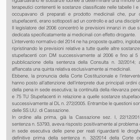
riguardavano le sostanze idonee a determinare una minore dip
terapeutici contenenti le sostanze classificate nelle tabelle I e II
occupavano di preparati e prodotto medicinali che, pur 
stupefacenti, erano sottoposti ad un controllo e ad una discipli
Il legislatore del 2006 concentrò le previsioni innanzi in due so
dedicata specificatamente ai medicinali con effetto drogante. 
L’intervento normativo del 2014 ne ha proposte quattro, ingloba
ripristinando le previsioni relative a tutte quelle altre sostanze
stupefacenti con DM successivamente al 2006 e fino al 5 
pubblicazione della sentenza della Consulta n. 32/2014; 
affiancata una quinta relativa esclusivamente ai medicinali. 
Ebbene, la pronuncia della Corte Costituzionale e l’interven
hanno posto all’attenzione dell’interprete due principali ordini d
della pena in sede esecutiva; la continuità della rilevanza penale
e 75 TU Stupefacenti in relazione a quelle sostanze stupeface
successivamente al DL n. 272/2005. Entrambe le questioni sono 
delle SS.UU. di Cassazione. 
In ordine alla prima, già la Cassazione sez. I, 22/12/201
sentenza n. 53793, aveva risposto positivamente al problema d
in sede esecutiva delle pene per reati riguardanti le drogh
definitive prima della sentenza n. 32/2014 della Corte co