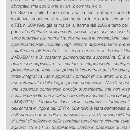
abrogatio sine
 abolizione 
ex
 art. 2 comma 4 c.p.. 
Le Sezioni Unite hanno condiviso la tesi dell’abolizione dei
sostanze stupefacenti relativamente a tutte quelle sostanze
d.P.R. n. 309/1990 già prima della riforma del 2006 e tanto per du
primis “
nell’attuale ordinamento penale vige, una nozione le
sono soggette alla normativa che ne vieta la circolazione tutte 
specificatamente indicate negli elenchi appositamente predis
sottolineano gli Ermellini – si sono espresse le Sezioni Uni
24/06/2011) e la costante giurisprudenza successiva. Si è pu
definizione legislativa di sostanza stupefacente configur
proveniente da fonte sub primaria integratrice del disposto pe
fonte integrativa vanni applicati i principi di cui all’art. 2 c.p.
non retroattività della legge penale sostanziale. Ne discende c
una sostanza contenente principi stupefacenti, ma non inseri
costituisce reato prima del suo formale inserimento nel catalog
14/04/2011). L’individuazione delle sostanze stupefacenti 
dell’entrata in vigore del dPR n. 309/1990 è stata demandata al 
nell’esercizio di un potere amministrativo di discrezionalità t
ai criteri di selezione delle condotte penalmente rilevanti sulla 
agli artt. 13 e 14 TU Stupefacenti. Siamo in presenza di una 