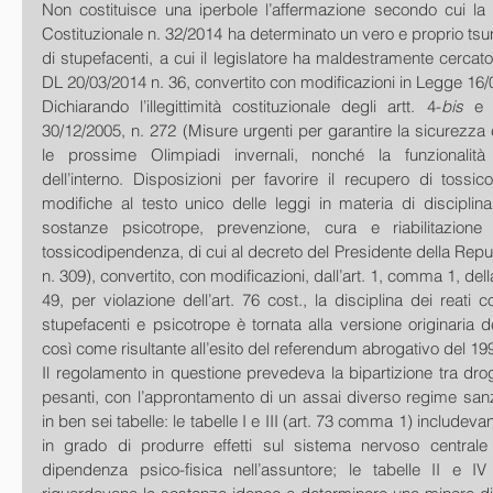
Non costituisce una iperbole l’affermazione secondo cui la 
Costituzionale n. 32/2014 ha determinato un vero e proprio tsun
di stupefacenti, a cui il legislatore ha maldestramente cercato 
DL 20/03/2014 n. 36, convertito con modificazioni in Legge 16/
Dichiarando l’illegittimità costituzionale degli artt. 4-
bis
 e 
30/12/2005, n. 272 (Misure urgenti per garantire la sicurezza e
le prossime Olimpiadi invernali, nonché la funzionalità d
dell’interno. Disposizioni per favorire il recupero di tossico
modifiche al testo unico delle leggi in materia di disciplina
sostanze psicotrope, prevenzione, cura e riabilitazione d
tossicodipendenza, di cui al decreto del Presidente della Repub
n. 309), convertito, con modificazioni, dall’art. 1, comma 1, dell
49, per violazione dell’art. 76 cost., la disciplina dei reati 
stupefacenti e psicotrope è tornata alla versione originaria de
così come risultante all’esito del referendum abrogativo del 199
Il regolamento in questione prevedeva la bipartizione tra dr
pesanti, con l’approntamento di un assai diverso regime sanzio
in ben sei tabelle: le tabelle I e III (art. 73 comma 1) includeva
in grado di produrre effetti sul sistema nervoso centrale
dipendenza psico-fisica nell’assuntore; le tabelle II e I