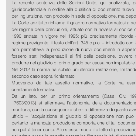
La recente sentenza delle Sezioni Unite, qui analizzata, po
giurisprudenziale in ordine alla qualifica di documento nuovo de
per ingiunzione, non prodotto in sede di opposizione, ma deposi
La Corte anzitutto richiama il quadro normativo formatosi a seg
del regime delle preclusioni, attuato con la novella al codice d
1990 entrata in vigore nel 1995; più precisamente ricorda c
regime previgente, il testo dell’art. 345 c.p.c. – introdotto con 
non permetteva la produzione di nuovi documenti in appello, 
fossero stati indispensabili ai fini della decisione, ovvero 
produrre nel giudizio di primo grado per causa non imputabile a
Nel 2012 la norma ha subito un’ulteriore restrizione, limitando
secondo caso sopra richiamato. 
Muovendo da tale assetto normativo, la Corte ha esamin
orientamenti formatisi. 
Da un lato, per un primo orientamento (Cass. Civ. 1999
17603/2013) si affermava l’autonomia della documentazione
monitoria, con la conseguenza che - a differenza di quanto avvie
ufficio – l’acquisizione al giudizio di opposizione non può
pertanto la mancata produzione comporta che di tali documenti 
non potrà tener conto. Allo stesso modo il difetto di produzione 