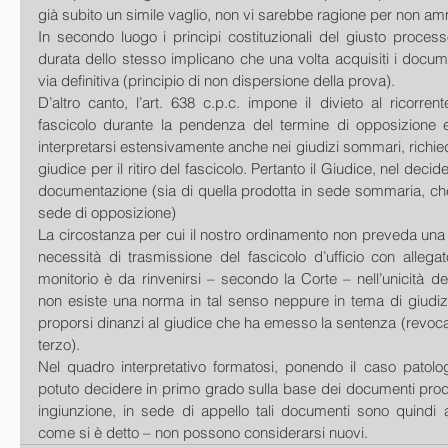
già subito un simile vaglio, non vi sarebbe ragione per non amm
In secondo luogo i principi costituzionali del giusto process
durata dello stesso implicano che una volta acquisiti i documen
via definitiva (principio di non dispersione della prova). 
D’altro canto, l’art. 638 c.p.c. impone il divieto al ricorrente 
fascicolo durante la pendenza del termine di opposizione e l
interpretarsi estensivamente anche nei giudizi sommari, richied
giudice per il ritiro del fascicolo. Pertanto il Giudice, nel decider
documentazione (sia di quella prodotta in sede sommaria, che 
sede di opposizione) 
La circostanza per cui il nostro ordinamento non preveda una n
necessità di trasmissione del fascicolo d’ufficio con allegat
monitorio è da rinvenirsi – secondo la Corte – nell’unicità dell’u
non esiste una norma in tal senso neppure in tema di giudiz
proporsi dinanzi al giudice che ha emesso la sentenza (revoca
terzo). 
Nel quadro interpretativo formatosi, ponendo il caso patolog
potuto decidere in primo grado sulla base dei documenti prodott
ingiunzione, in sede di appello tali documenti sono quindi 
come si è detto – non possono considerarsi nuovi.