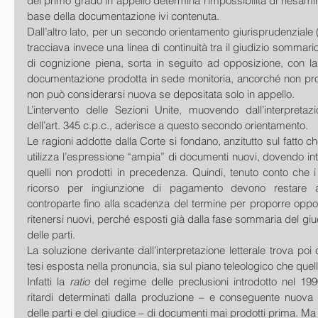
del primo grado in appello determina l’impossibilità di riesamin
base della documentazione ivi contenuta. 
Dall’altro lato, per un secondo orientamento giurisprudenziale 
tracciava invece una linea di continuità tra il giudizio sommari
di cognizione piena, sorta in seguito ad opposizione, con l
documentazione prodotta in sede monitoria, ancorché non prod
non può considerarsi nuova se depositata solo in appello. 
L’intervento delle Sezioni Unite, muovendo dall’interpretaz
dell’art. 345 c.p.c., aderisce a questo secondo orientamento. 
Le ragioni addotte dalla Corte si fondano, anzitutto sul fatto c
utilizza l’espressione “ampia” di documenti nuovi, dovendo inte
quelli non prodotti in precedenza. Quindi, tenuto conto che i 
ricorso per ingiunzione di pagamento devono restare a 
controparte fino alla scadenza del termine per proporre oppo
ritenersi nuovi, perché esposti già dalla fase sommaria del giudi
delle parti. 
La soluzione derivante dall’interpretazione letterale trova poi
tesi esposta nella pronuncia, sia sul piano teleologico che quel
Infatti la 
ratio 
del regime delle preclusioni introdotto nel 1990
ritardi determinati dalla produzione – e conseguente nuova 
delle parti e del giudice – di documenti mai prodotti prima. Ma