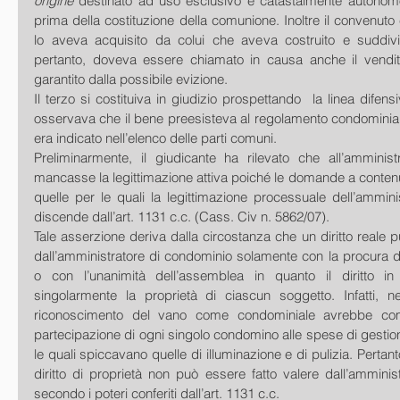
origine 
destinato ad uso esclusivo e catastalmente autonomo
prima della costituzione della comunione. Inoltre il convenuto
lo aveva acquisito da colui che aveva costruito e suddiviso 
pertanto, doveva essere chiamato in causa anche il vendito
garantito dalla possibile evizione. 
Il terzo si costituiva in giudizio prospettando  la linea difen
osservava che il bene preesisteva al regolamento condominiale
era indicato nell’elenco delle parti comuni. 
Preliminarmente, il giudicante ha rilevato che all’amminist
mancasse la legittimazione attiva poiché le domande a contenu
quelle per le quali la legittimazione processuale dell’ammini
discende dall’art. 1131 c.c. (Cass. Civ n. 5862/07). 
Tale asserzione deriva dalla circostanza che un diritto reale p
dall’amministratore di condominio solamente con la procura d
o con l’unanimità dell’assemblea in quanto il diritto in
singolarmente la proprietà di ciascun soggetto. Infatti, ne
riconoscimento del vano come condominiale avrebbe comp
partecipazione di ogni singolo condomino alle spese di gestio
le quali spiccavano quelle di illuminazione e di pulizia. Pertant
diritto di proprietà non può essere fatto valere dall’amminis
secondo i poteri conferiti dall’art. 1131 c.c. 