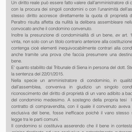
Un diritto reale può essere fatto valere dall’amministratore di
con la procura dei singoli condomini o con l’unanimità dell’a
stesso diritto accresce direttamente la quota di proprietà d
Peraltro risulta affetta da nullità la delibera assembleare nel
convocato anche il condomino convenuto. 
Inoltre la presunzione di condominialità di un bene, 
ex 
art. 
vinta, non solo con un titolo contrario anteriore alla costituzio
contenga cioè elementi inequivocabilmente contrari alla cond
anche tramite una prova che faccia presumere una destinaz
bene. 
E' quanto stabilito dal Tribunale di Siena in persona del dott. S
la sentenza del 22/01/2015. 
Nella specie un amministratore di condominio, in qualità 
dall’assemblea, conveniva in giudizio un singolo cond
riconoscimento del diritto di proprietà di un vano adibito a bac
del condominio medesimo. A sostegno della propria tesi  l’at
contratto di compravendita, con il quale il convenuto aveva a
esclusiva del bene, fosse inefficace poichè il vano stesso s
legge tra le parti comuni. 
Il condomino si costituiva asserendo che il bene in contest