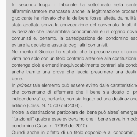
In secondo luogo il Tribunale ha sottolineato nella sent
all’amministratore mancasse anche la legittimazione processua
giudicante ha rilevato che la delibera fosse affetta da nullità
stata adottata senza la convocazione del convenuto. Infatti il 
evidenziato che l’assemblea condominiale è un organo dove 
comunisti e, pertanto, la partecipazione del condomino es
evitare la decisione assunta degli altri comunisti.   
Nel merito il Giudice ha statuito che la presunzione di cond
vinta non solo con un titolo contrario anteriore alla costituzion
contenga cioè elementi inequivocabilmente contrari alla condo
anche tramite una prova che faccia presumere una destinaz
bene. 
In 
primiss 
tale elemento può essere evinto dalle caratteristiche o
che consentano di affermare che il bene sia dotato di pr
indipendenza” e, pertanto, non sia legato ad una destinazione d
edificio (Cass. N. 10700 del 2003) . 
Inoltre la destinazione particolare del bene può altresì emergere
“funzionali” qualora esse evidenzino che il bene serva in modo
condomino (Cass. n. 17993 del 2010). 
Quindi anche in difetto di un titolo opponibile ai condomini