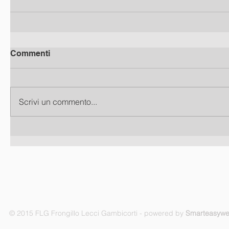
Commenti
Scrivi un commento...
© 2015 FLG Frongillo Lecci Gambicorti - powered by
Smarteasyw