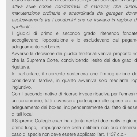
attiva sulle corsie condominiali di manovra; che dunq
manutenzione ordinaria e straordinaria dei garages doveva
esclusivamente tra i condomini che ne fruivano in ragione di
spettanti
”. 
I giudici di primo e secondo grado, ritenendo fondate 
accoglievano l’opposizione e lo escludevano dal pagame
adeguamento dei boxes. 
Avverso la decisione dei giudici territoriali veniva proposto r
che la Suprema Corte, condividendo l’esito dei due gradi di 
rigettava. 
In particolare, il ricorrente sosteneva che l’impugnazione de
considerarsi tardiva, in quanto avveniva solo mediante l’op
ingiuntivo. 
Con il secondo motivo di ricorso invece ribadiva per l’ennesi
un condominio, tutti dovessero partecipare alle spese ordinari
adeguamento dei boxes, indipendentemente dal fatto di esser
di tali locali. 
Il Supremo Collegio esamina attentamente i due motivi e giunge 
primo luogo, l’impugnazione della delibera non può ritenersi 
caso di specie non deve essere applicato l’art. 1137 c.c.- 