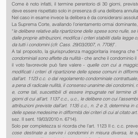
Come è noto infatti, il termine perentorio di 30 giorni, previsto
deve essere rispettato solo in presenza di una delibera annullab
Nel caso in esame invece la delibera è da considerarsi assolut
La Suprema Corte, avallando l’orientamento ormai dominante, ha
“
le delibere relative alla ripartizione delle spese sono nulle, se
dalle proprie attribuzioni, modifica i criteri stabiliti dalla legge 
da tutti i condomini (cfr. Cass. 29/03/2007, n. 7708)
”. 
A tal proposito, la giurisprudenza maggioritaria insegna che 
condominiali sono affette da nullità 
- che anche il condominio il
il voto favorevole può fare valere - 
quelle con cui a maggior
modificati i criteri di ripartizione delle spese comuni in difform
dall’art. 1123 c.c. o dal regolamento condominiale contrattuale
a pena di radicale nullità, il consenso unanime dei condomini, m
e, come tali, suscettibili di essere impugnate nel termine di
giorni di cui all’art. 1137 c.c., u.c., le delibere con cui l’assembl
attribuzioni previste dall’art. 1135 c.c., n. 2 e 3, determina in c
delle spese medesime in difformità dei criteri di cui al citato art
sez. II sent. 19/03/2010 n. 6714). 
Solo per completezza si ricorda che l’art. 1123 II c. c.c. prev
cose destinate a servire i condomini in misura diversa, le sp