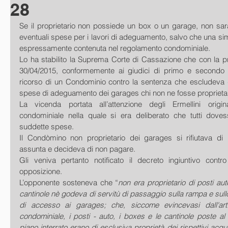
28
Se il proprietario non possiede un box o un garage, non sarà
eventuali spese per i lavori di adeguamento, salvo che una simi
espressamente contenuta nel regolamento condominiale. 
Lo ha stabilito la Suprema Corte di Cassazione che con la pr
30/04/2015, conformemente ai giudici di primo e secondo g
ricorso di un Condominio contro la sentenza che escludeva 
spese di adeguamento dei garages chi non ne fosse proprietar
La vicenda portata all’attenzione degli Ermellini orig
condominiale nella quale si era deliberato che tutti dovess
suddette spese. 
Il Condòmino non proprietario dei garages si rifiutava di ri
assunta e decideva di non pagare. 
Gli veniva pertanto notificato il decreto ingiuntivo contr
opposizione. 
L’opponente sosteneva che “
non era proprietario di posti aut
cantinole nè godeva di servitù di passaggio sulla rampa e sull
di accesso ai garages; che, siccome evincevasi dall'art
condominiale, i posti - auto, i boxes e le cantinole poste a
piano interrato erano di esclusiva proprietà dei rispettivi acquiren