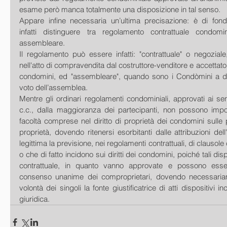
esame però manca totalmente una disposizione in tal senso. 
Appare infine necessaria un’ultima precisazione: è di fon
infatti distinguere tra regolamento contrattuale condomi
assembleare. 
Il regolamento può essere infatti: "contrattuale" o negoziale
nell'atto di compravendita dal costruttore-venditore e accettato e 
condomini, ed "assembleare", quando sono i Condòmini a dot
voto dell’assemblea. 
Mentre gli ordinari regolamenti condominiali, approvati ai sens
c.c., dalla maggioranza dei partecipanti, non possono import
facoltà comprese nel diritto di proprietà dei condomini sulle p
proprietà, dovendo ritenersi esorbitanti dalle attribuzioni del
legittima la previsione, nei regolamenti contrattuali, di clausole
o che di fatto incidono sui diritti dei condomini, poiché tali dis
contrattuale, in quanto vanno approvate e possono esser
consenso unanime dei comproprietari, dovendo necessariame
volontà dei singoli la fonte giustificatrice di atti dispositivi inc
giuridica.