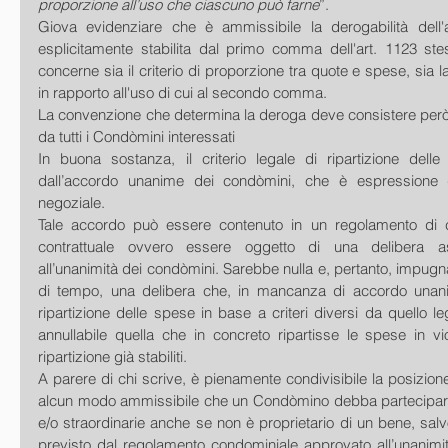
proporzione all’uso che ciascuno può farne
”. 
Giova evidenziare che è ammissibile la derogabilità dell'
esplicitamente stabilita dal primo comma dell'art. 1123 stes
concerne sia il criterio di proporzione tra quote e spese, sia la 
in rapporto all'uso di cui al secondo comma. 
La convenzione che determina la deroga deve consistere però in
da tutti i Condòmini interessati 
In buona sostanza, il criterio legale di ripartizione dell
dall’accordo unanime dei condòmini, che è espressione d
negoziale. 
Tale accordo può essere contenuto in un regolamento di c
contrattuale ovvero essere oggetto di una delibera as
all’unanimità dei condòmini. Sarebbe nulla e, pertanto, impugna
di tempo, una delibera che, in mancanza di accordo unan
ripartizione delle spese in base a criteri diversi da quello l
annullabile quella che in concreto ripartisse le spese in viol
ripartizione già stabiliti. 
A parere di chi scrive, è pienamente condivisibile la posizione
alcun modo ammissibile che un Condòmino debba partecipare 
e/o straordinarie anche se non è proprietario di un bene, sal
previsto dal regolamento condominiale approvato all’unanimità.