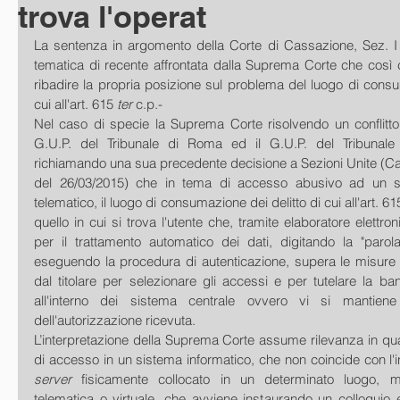
trova l'operat
La sentenza in argomento della Corte di Cassazione, Sez. I 
tematica di recente affrontata dalla Suprema Corte che così c
ribadire la propria posizione sul problema del luogo di consum
cui all'art. 615 
ter 
c.p.- 
Nel caso di specie la Suprema Corte risolvendo un conflitto 
G.U.P. del Tribunale di Roma ed il G.U.P. del Tribunale 
richiamando una sua precedente decisione a Sezioni Unite (Cas
del 26/03/2015) che in tema di accesso abusivo ad un si
telematico, il luogo di consumazione dei delitto di cui all'art. 61
quello in cui si trova l'utente che, tramite elaboratore elettroni
per il trattamento automatico dei dati, digitando la "parola
eseguendo la procedura di autenticazione, supera le misure 
dal titolare per selezionare gli accessi e per tutelare la b
all'interno dei sistema centrale ovvero vi si mantiene
dell'autorizzazione ricevuta. 
L’interpretazione della Suprema Corte assume rilevanza in qua
server 
fisicamente collocato in un determinato luogo, ma
telematica o virtuale, che avviene instaurando un colloquio ele