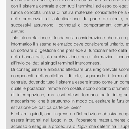
con il sistema centrale e con tutti i terminali ad esso collegati
l'unica condotta umana di natura materiale, consistente nella 
delle credenziali di autenticazione da parte dell'utente, me
successivi assumono i connotati di comportamenti comunica
server
. 
Tale interpretazione si fonda sulla considerazione che da un p
informatico il sistema telematico deve considerarsi unitario, 
un software di gestione che presiede al funzionamento della re
della banca dati, alla archiviazione delle informazioni, nonché
all'invio dei dati ai singoli terminali interconnessi. 
Di conseguenza è arbitrario effettuare una irragionevole scompo
componenti dell'architettura di rete, separando i terminali 
centrale, dovendo tutto il sistema essere inteso come un compl
quale le postazioni remote non costituiscono soltanto strumenti
di interrogazione, ma essi stessi formano parte integra
meccanismo, che è strutturato in modo da esaltare la funzion
estrazione dei dati da parte dei 
client
. 
E’ chiaro, quindi, che l'ingresso o l'introduzione abusiva veng
essere integrati nel luogo in cui l'operatore materialmente d
accesso o esegue la procedura di 
login
, che determina il sup