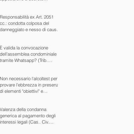
ingiuntivo (Cass. Civ. SS.UU.
sent. 26727 15/10/2024)
Responsabilità ex Art. 2051
cc.: condotta colposa del
danneggiato e nesso di causa
(Cass. Civ. sez. III ord. n.
24799 del 16/09/2024)
È valida la convocazione
dell’assemblea condominiale
tramite Whatsapp? (Trib.
Avellino sent. 1705 08/10/2024)
Non necessario l'alcoltest per
provare l'ebbrezza in presenza
di elementi "obiettivi" e
sintomatici (Cass. Pen. Sez. IV
sent. n. 20763 del 27/05/2024)
Valenza della condanna
generica al pagamento degli
interessi legali (Cas.. Civ.
SS.UU. sent. n. 12449