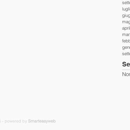
set
lugl
giu
mag
apri
mar
feb
gen
set
Se
Non
ti - powered by
Smarteasyweb