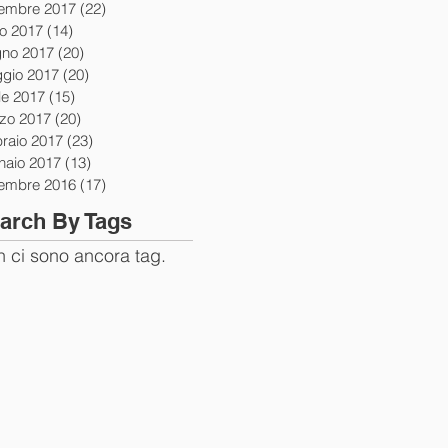
tembre 2017
(22)
22 post
io 2017
(14)
14 post
gno 2017
(20)
20 post
gio 2017
(20)
20 post
le 2017
(15)
15 post
zo 2017
(20)
20 post
braio 2017
(23)
23 post
naio 2017
(13)
13 post
tembre 2016
(17)
17 post
arch By Tags
 ci sono ancora tag.