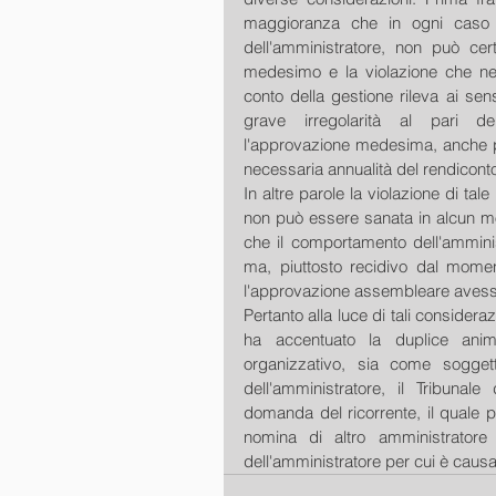
maggioranza che in ogni caso 
dell'amministratore, non può cert
medesimo e la violazione che ne è
conto della gestione rileva ai sen
grave irregolarità al pari de
l'approvazione medesima, anche per
necessaria annualità del rendiconto
In altre parole la violazione di tal
non può essere sanata in alcun mo
che il comportamento dell'amminist
ma, piuttosto recidivo dal mome
l'approvazione assembleare avesse
Pertanto alla luce di tali considera
ha accentuato la duplice ani
organizzativo, sia come soggett
dell'amministratore, il Tribunal
domanda del ricorrente, il quale p
nomina di altro amministratore
dell'amministratore per cui è causa