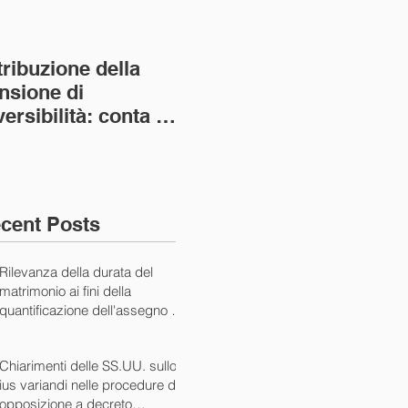
tribuzione della
Va assolto il padre
Not
nsione di
imprenditore in
giu
versibilità: conta la
bancarotta nel caso
pri
nvivenza più lunga
di omesso
nul
ass. Civ. sez. I ord.
mantenimento del
SS.
figlio minore (Ca
10/
cent Posts
Rilevanza della durata del
matrimonio ai fini della
quantificazione dell'assegno di
mantenimento (Cass. Civ. Sez.
I ord. 20507 24/07/2024)
Chiarimenti delle SS.UU. sullo
ius variandi nelle procedure di
opposizione a decreto