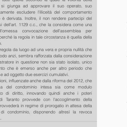
si giunga ad approvare il suo operato, suo 
amente escludere l'illiceità del comportamento 
 derivata. Inoltre, il non rendere partecipi del 
si dell'art. 1129 c.c., che la considera come una 
ll'omessa convocazione dell'assemblea per 
ché la regola in tale circostanza è quella della 
. 
e regola da luogo ad una vera e propria nullità che 
do anzi, sembra rafforzata dalla considerazione 
ratore in questione non sia stato isolato, unico 
nto che è emerso anche per altro periodo che 
 ad oggetto due esercizi cumulativi. 
zioni, influenzate anche dalla riforma del 2012, che 
ma del condominio intesa sia come modulo 
o di diritto, innovando quindi anche i poteri 
e di Taranto provvede con l'accoglimento della 
rovvederà in regime di prorogatio in attesa della 
 di condominio, disponendo altresì la revoca 
.