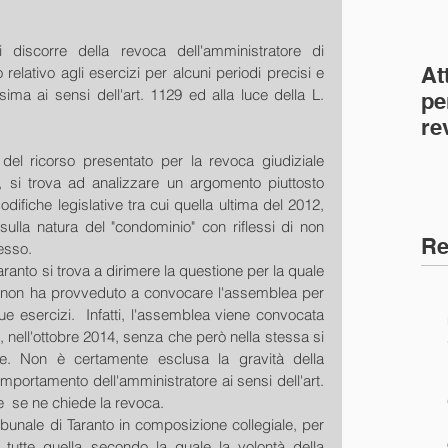
 discorre della revoca dell'amministratore di 
At
elativo agli esercizi per alcuni periodi precisi e 
ima ai sensi dell'art. 1129 ed alla luce della L. 
pe
re
co
 del ricorso presentato per la revoca giudiziale 
(C
, si trova ad analizzare un argomento piuttosto 
ifiche legislative tra cui quella ultima del 2012, 
ulla natura del "condominio" con riflessi di non 
Re
esso. 
aranto si trova a dirimere la questione per la quale 
 non ha provveduto a convocare l'assemblea per 
e esercizi.  Infatti, l'assemblea viene convocata 
, nell'ottobre 2014, senza che però nella stessa si 
ne. Non è certamente esclusa la gravità della 
omportamento dell'amministratore ai sensi dell'art. 
e  se ne chiede la revoca. 
bunale di Taranto in composizione collegiale, per 
 tutte quella secondo la quale la volontà della 