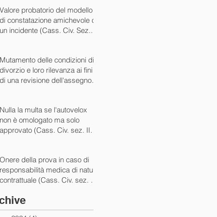
07/05/2024)
Valore probatorio del modello
di constatazione amichevole di
un incidente (Cass. Civ. Sez. III
ord. n. 15431 del 03/06/2024)
Mutamento delle condizioni di
divorzio e loro rilevanza ai fini
di una revisione dell'assegno
(Cass. Civ. Sez. I ord. n. 13175
del 14/05/2024)
Nulla la multa se l'autovelox
non è omologato ma solo
approvato (Cass. Civ. sez. II
ord. n. 10505/2024)
Onere della prova in caso di
responsabilità medica di natura
contrattuale (Cass. Civ. sez. III
ord. 5922 del 05/03/2024)
chive