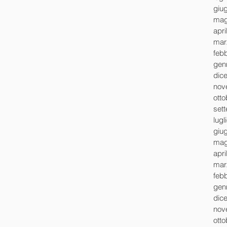
giu
mag
apri
mar
feb
gen
dic
nov
ott
set
lugl
giu
mag
apri
mar
feb
gen
dic
nov
ott