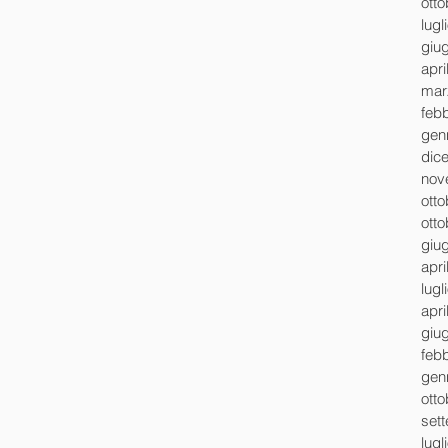
ott
lugl
giu
apri
mar
feb
gen
dic
nov
ott
ott
giu
apri
lugl
apri
giu
feb
gen
ott
set
lugl