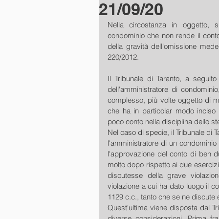
21/09/20
Nella circostanza in oggetto, si
condominio che non rende il conto r
della gravità dell'omissione medes
220/2012. 
Il Tribunale di Taranto, a seguito
dell'amministratore di condominio
complesso, più volte oggetto di mod
che ha in particolar modo inciso s
poco conto nella disciplina dello st
Nel caso di specie, il Tribunale di T
l'amministratore di un condominio
l'approvazione del conto di ben du
molto dopo rispetto ai due esercizi
discutesse della grave violazio
violazione a cui ha dato luogo il c
1129 c.c., tanto che se ne discute 
Quest'ultima viene disposta dal Tri
diverse considerazioni. Prima fra