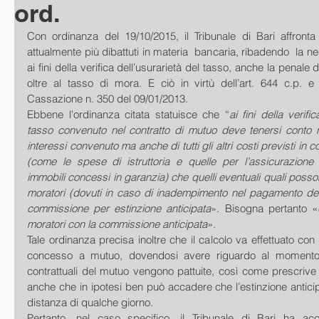
ord.
Con ordinanza del 19/10/2015, il Tribunale di Bari affronta
attualmente più dibattuti in materia  bancaria, ribadendo  la n
ai fini della verifica dell’usurarietà del tasso, anche la penale d
oltre al tasso di mora. E ciò in virtù dell’art. 644 c.p. e 
Cassazione n. 350 del 09/01/2013. 
Ebbene l'ordinanza citata statuisce che “
ai fini della verifi
tasso convenuto nel contratto di mutuo deve tenersi conto n
interessi convenuto ma anche di tutti gli altri costi previsti in con
(come le spese di istruttoria e quelle per l’assicurazione d
immobili concessi in garanzia) che quelli eventuali quali posson
moratori (dovuti in caso di inadempimento nel pagamento dell
commissione per estinzione anticipata
». Bisogna pertanto «
moratori con la commissione anticipata
». 
Tale ordinanza precisa inoltre che il calcolo va effettuato con r
concesso a mutuo, dovendosi avere riguardo al momento i
contrattuali del mutuo vengono pattuite, così come prescrive 
anche che in ipotesi ben può accadere che l’estinzione anticip
distanza di qualche giorno. 
Pertanto, nel caso specifico, il Tribunale di Bari ha ac