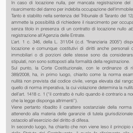
In caso di locazione nulla, per mancata registrazione del co
risarcimento del danno per indebita occupazione dell'immobile 
Tanto è stabilito nella sentenza del Tribunale di Taranto del 1
ammette la possibilità di richiedere il risarcimento per occup
senza titolo in presenza di un contratto di locazione nullo 
ab
registrazione all’Agenzia delle Entrate. 
L’art. 1 c. 346, della L. 311/04 (c.d. "finanziaria 2005") disp
locazione e comunque costitutivi di diritti anche personali 
immobiliari o di porzioni delle stesse sono da considerars
stipulati, non sono sottoposti alla formalità della registrazione. 
Sul punto, la Corte Costituzionale, con le ordinanze di r
389/2008, ha, in primo luogo, chiarito come la norma esam
nullità non prevista dal codice civile, venga elevata dal rango
quello di norma imperativa, la cui violazione determina la nullit
dell’art. 1418 c. 1 (“il contratto è nullo quando è contrario a n
che la legge disponga altrimenti”).  
Viene pertanto ribadito il carattere sostanziale della norma
attenendo alla materia delle garanzie di tutela giurisdizionale
ostacolo all’esercizio del diritto di difesa.  
In secondo luogo, ha chiarito che non viene leso il principio c