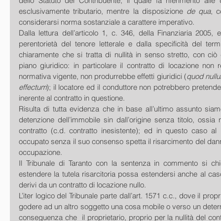
dello Statuto del Contribuente, il quale fa riferimento alle di
esclusivamente tributario, mentre la disposizione 
de qua
, c
considerarsi norma sostanziale a carattere imperativo. 
Dalla lettura dell’articolo 1, c. 346, della Finanziaria 2005, e
perentorietà del tenore letterale e dalla specificità del term
chiaramente che si tratta di nullità in senso stretto, con ci
piano giuridico: in particolare il contratto di locazione non r
normativa vigente, non produrrebbe effetti giuridici (
quod nullu
effectum
); il locatore ed il conduttore non potrebbero pretend
inerente al contratto in questione. 
Risulta di tutta evidenza che in base all’ultimo assunto sia
detenzione dell’immobile sin dall’origine senza titolo, ossia 
contratto (c.d. contratto inesistente); ed in questo caso al 
occupato senza il suo consenso spetta il risarcimento del danno
occupazione. 
Il Tribunale di Taranto con la sentenza in commento si chi
estendere la tutela risarcitoria possa estendersi anche al caso
derivi da un contratto di locazione nullo. 
L’iter logico del Tribunale parte dall’art. 1571 c.c., dove il propri
godere ad un altro soggetto una cosa mobile o verso un determi
conseguenza che  il proprietario, proprio per la nullità del contr