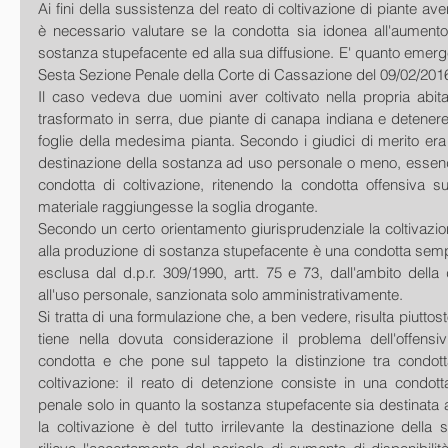
Ai fini della sussistenza del reato di coltivazione di piante ave
è necessario valutare se la condotta sia idonea all'aumento d
sostanza stupefacente ed alla sua diffusione. E' quanto emerge
Sesta Sezione Penale della Corte di Cassazione del 09/02/2016
Il caso vedeva due uomini aver coltivato nella propria abita
trasformato in serra, due piante di canapa indiana e detenere,
foglie della medesima pianta. Secondo i giudici di merito era de
destinazione della sostanza ad uso personale o meno, essend
condotta di coltivazione, ritenendo la condotta offensiva su
materiale raggiungesse la soglia drogante.
Secondo un certo orientamento giurisprudenziale la coltivazion
alla produzione di sostanza stupefacente è una condotta sempr
esclusa dal d.p.r. 309/1990, artt. 75 e 73, dall'ambito della d
all'uso personale, sanzionata solo amministrativamente.
Si tratta di una formulazione che, a ben vedere, risulta piuttost
tiene nella dovuta considerazione il problema dell'offensivi
condotta e che pone sul tappeto la distinzione tra condott
coltivazione: il reato di detenzione consiste in una condott
penale solo in quanto la sostanza stupefacente sia destinata al
la coltivazione è del tutto irrilevante la destinazione dell