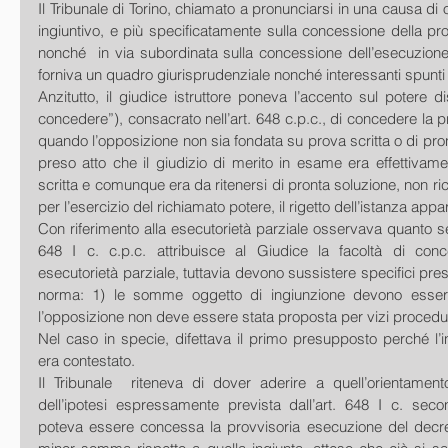
Il Tribunale di Torino, chiamato a pronunciarsi in una causa di
ingiuntivo, e più specificatamente sulla concessione della prov
nonché  in via subordinata sulla concessione dell’esecuzione 
forniva un quadro giurisprudenziale nonché interessanti spunti d
Anzitutto, il giudice istruttore poneva l’accento sul potere di
concedere”), consacrato nell’art. 648 c.p.c., di concedere la p
quando l’opposizione non sia fondata su prova scritta o di pront
preso atto che il giudizio di merito in esame era effettivam
scritta e comunque era da ritenersi di pronta soluzione, non ri
per l’esercizio del richiamato potere, il rigetto dell’istanza appa
Con riferimento alla esecutorietà parziale osservava quanto seg
648 I c. c.p.c. attribuisce al Giudice la facoltà di conc
esecutorietà parziale, tuttavia devono sussistere specifici presu
norma: 1) le somme oggetto di ingiunzione devono essere
l’opposizione non deve essere stata proposta per vizi procedur
Nel caso in specie, difettava il primo presupposto perché l’in
era contestato.
Il Tribunale  riteneva di dover aderire a quell’orientamento
dell’ipotesi espressamente prevista dall’art. 648 I c. seco
poteva essere concessa la provvisoria esecuzione del decret