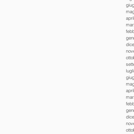
giu
mag
apri
mar
feb
gen
dic
nov
ott
set
lugl
giu
mag
apri
mar
feb
gen
dic
nov
ott