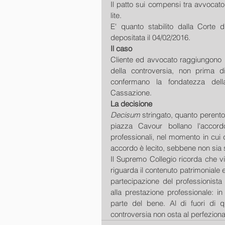
Il patto sui compensi tra avvocato 
lite.
E' quanto stabilito dalla Corte d
depositata il 04/02/2016.
Il caso
Cliente ed avvocato raggiungono u
della controversia, non prima 
confermano la fondatezza della 
Cassazione.
La decisione
Decisum 
stringato, quanto perentor
piazza Cavour bollano l'accord
professionali, nel momento in cui 
accordo è lecito, sebbene non sia st
Il Supremo Collegio ricorda che vio
riguarda il contenuto patrimoniale e 
partecipazione del professionista a
alla prestazione professionale: i
parte del bene. Al di fuori di qu
controversia non osta al perfezion