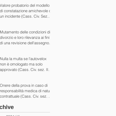
07/05/2024)
Valore probatorio del modello
di constatazione amichevole di
un incidente (Cass. Civ. Sez. III
ord. n. 15431 del 03/06/2024)
Mutamento delle condizioni di
divorzio e loro rilevanza ai fini
di una revisione dell'assegno
(Cass. Civ. Sez. I ord. n. 13175
del 14/05/2024)
Nulla la multa se l'autovelox
non è omologato ma solo
approvato (Cass. Civ. sez. II
ord. n. 10505/2024)
Onere della prova in caso di
responsabilità medica di natura
contrattuale (Cass. Civ. sez. III
ord. 5922 del 05/03/2024)
chive