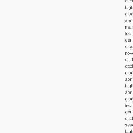
ott
lugl
giu
apri
mar
feb
gen
dic
nov
ott
ott
giu
apri
lugl
apri
giu
feb
gen
ott
set
lugl