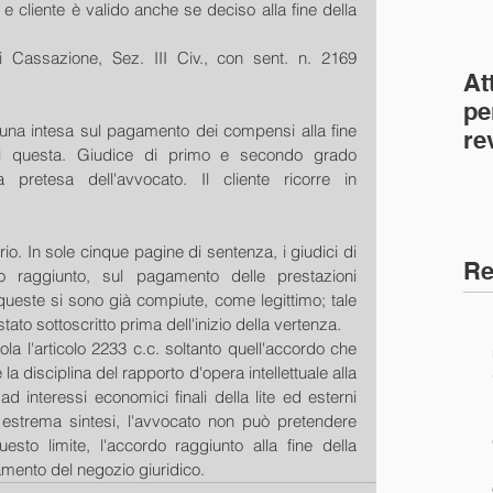
e cliente è valido anche se deciso alla fine della 
i Cassazione, Sez. III Civ., con sent. n. 2169 
At
pe
na intesa sul pagamento dei compensi alla fine 
re
di questa. Giudice di primo e secondo grado 
co
pretesa dell'avvocato. Il cliente ricorre in 
(C
io. In sole cinque pagine di sentenza, i giudici di 
Re
o raggiunto, sul pagamento delle prestazioni 
queste si sono già compiute, come legittimo; tale 
ato sottoscritto prima dell'inizio della vertenza.
la l'articolo 2233 c.c. soltanto quell'accordo che 
la disciplina del rapporto d'opera intellettuale alla 
d interessi economici finali della lite ed esterni 
n estrema sintesi, l'avvocato non può pretendere 
esto limite, l'accordo raggiunto alla fine della 
amento del negozio giuridico.