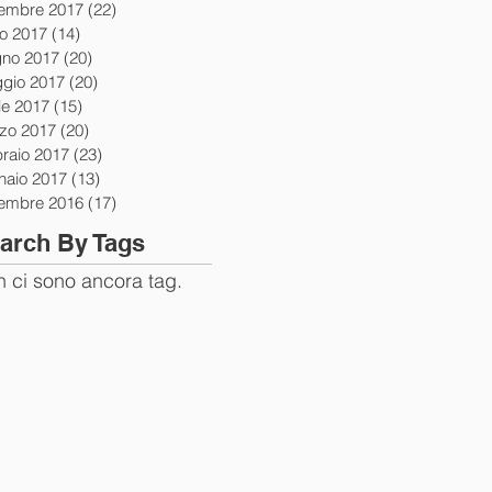
tembre 2017
(22)
22 post
io 2017
(14)
14 post
gno 2017
(20)
20 post
gio 2017
(20)
20 post
le 2017
(15)
15 post
zo 2017
(20)
20 post
braio 2017
(23)
23 post
naio 2017
(13)
13 post
tembre 2016
(17)
17 post
arch By Tags
 ci sono ancora tag.