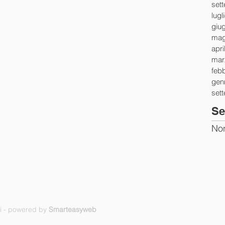
set
lugl
giu
mag
apri
mar
feb
gen
set
Se
Non
ti - powered by
Smarteasyweb