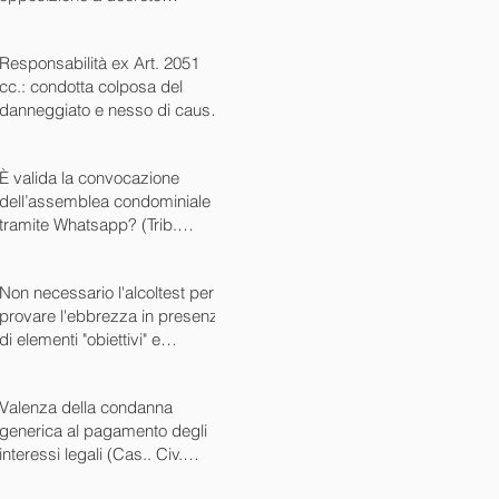
ingiuntivo (Cass. Civ. SS.UU.
sent. 26727 15/10/2024)
Responsabilità ex Art. 2051
cc.: condotta colposa del
danneggiato e nesso di causa
(Cass. Civ. sez. III ord. n.
24799 del 16/09/2024)
È valida la convocazione
dell’assemblea condominiale
tramite Whatsapp? (Trib.
Avellino sent. 1705 08/10/2024)
Non necessario l'alcoltest per
provare l'ebbrezza in presenza
di elementi "obiettivi" e
sintomatici (Cass. Pen. Sez. IV
sent. n. 20763 del 27/05/2024)
Valenza della condanna
generica al pagamento degli
interessi legali (Cas.. Civ.
SS.UU. sent. n. 12449