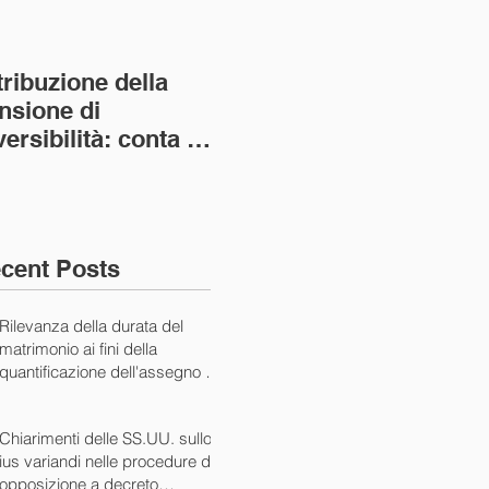
tribuzione della
Va assolto il padre
Not
nsione di
imprenditore in
giu
versibilità: conta la
bancarotta nel caso
pri
nvivenza più lunga
di omesso
nul
ass. Civ. sez. I ord.
mantenimento del
SS.
figlio minore (Ca
10/
cent Posts
Rilevanza della durata del
matrimonio ai fini della
quantificazione dell'assegno di
mantenimento (Cass. Civ. Sez.
I ord. 20507 24/07/2024)
Chiarimenti delle SS.UU. sullo
ius variandi nelle procedure di
opposizione a decreto