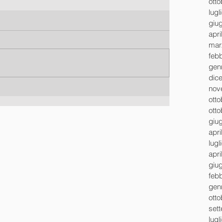
ott
lugl
giu
apri
mar
feb
gen
dic
nov
ott
ott
giu
apri
lugl
apri
giu
feb
gen
ott
set
lugl