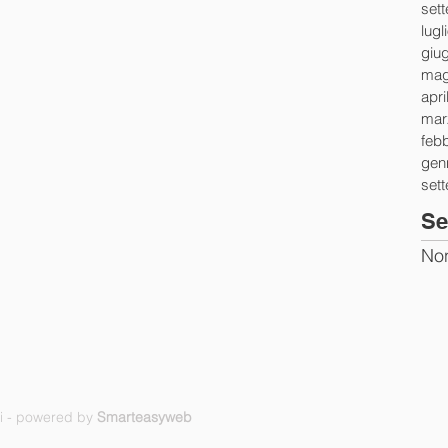
set
lugl
giu
mag
apri
mar
feb
gen
set
Se
Non
ti - powered by
Smarteasyweb