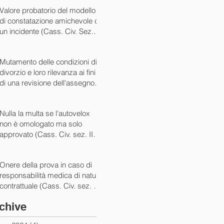
07/05/2024)
Valore probatorio del modello
di constatazione amichevole di
un incidente (Cass. Civ. Sez. III
ord. n. 15431 del 03/06/2024)
Mutamento delle condizioni di
divorzio e loro rilevanza ai fini
di una revisione dell'assegno
(Cass. Civ. Sez. I ord. n. 13175
del 14/05/2024)
Nulla la multa se l'autovelox
non è omologato ma solo
approvato (Cass. Civ. sez. II
ord. n. 10505/2024)
Onere della prova in caso di
responsabilità medica di natura
contrattuale (Cass. Civ. sez. III
ord. 5922 del 05/03/2024)
chive