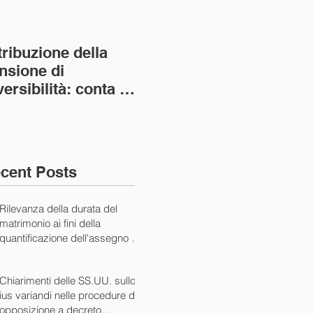
tribuzione della
Va assolto il padre
Not
nsione di
imprenditore in
giu
versibilità: conta la
bancarotta nel caso
pri
nvivenza più lunga
di omesso
nul
ass. Civ. sez. I ord.
mantenimento del
SS.
figlio minore (Ca
10/
cent Posts
Rilevanza della durata del
matrimonio ai fini della
quantificazione dell'assegno di
mantenimento (Cass. Civ. Sez.
I ord. 20507 24/07/2024)
Chiarimenti delle SS.UU. sullo
ius variandi nelle procedure di
opposizione a decreto