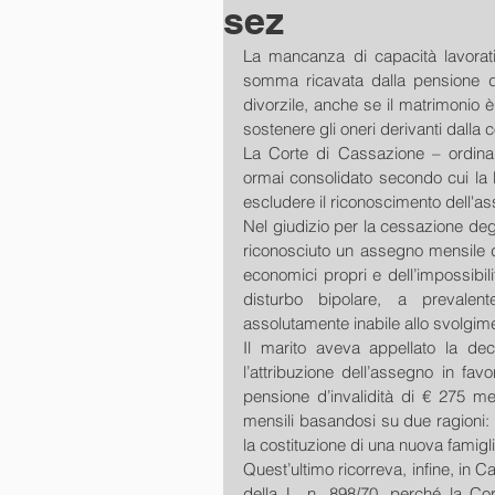
sez
La mancanza di capacità lavorativ
somma ricavata dalla pensione d’in
divorzile, anche se il matrimonio è
sostenere gli oneri derivanti dalla 
La Corte di Cassazione – ordinanz
ormai consolidato secondo cui la 
escludere il riconoscimento dell'as
Nel giudizio per la cessazione degli 
riconosciuto un assegno mensile d
economici propri e dell’impossibili
disturbo bipolare, a prevale
assolutamente inabile allo svolgimen
Il marito aveva appellato la deci
l’attribuzione dell’assegno in fa
pensione d’invalidità di € 275 me
mensili basandosi su due ragioni: 
la costituzione di una nuova famigl
Quest’ultimo ricorreva, infine, in C
della L. n. 898/70, perché la Cor