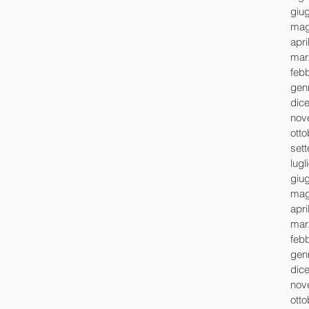
giu
mag
apri
mar
feb
gen
dic
nov
ott
set
lugl
giu
mag
apri
mar
feb
gen
dic
nov
ott