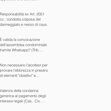
ingiuntivo (Cass. Civ. SS.UU.
sent. 26727 15/10/2024)
Responsabilità ex Art. 2051
cc.: condotta colposa del
danneggiato e nesso di causa
(Cass. Civ. sez. III ord. n.
24799 del 16/09/2024)
È valida la convocazione
dell’assemblea condominiale
tramite Whatsapp? (Trib.
Avellino sent. 1705 08/10/2024)
Non necessario l'alcoltest per
provare l'ebbrezza in presenza
di elementi "obiettivi" e
sintomatici (Cass. Pen. Sez. IV
sent. n. 20763 del 27/05/2024)
Valenza della condanna
generica al pagamento degli
interessi legali (Cas.. Civ.
SS.UU. sent. n. 12449