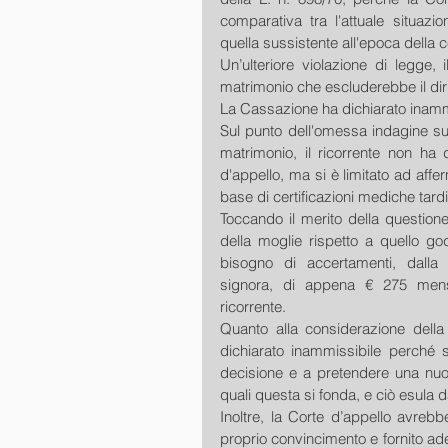
comparativa tra l'attuale situazio
quella sussistente all'epoca della
Un’ulteriore violazione di legge,
matrimonio che escluderebbe il diri
La Cassazione ha dichiarato inammis
Sul punto dell'omessa indagine sul
matrimonio, il ricorrente non ha 
d'appello, ma si è limitato ad affe
base di certificazioni mediche tar
Toccando il merito della question
della moglie rispetto a quello go
bisogno di accertamenti, dalla 
signora, di appena € 275 mensili
ricorrente.
Quanto alla considerazione della 
dichiarato inammissibile perché si
decisione e a pretendere una nuov
quali questa si fonda, e ciò esula
Inoltre, la Corte d’appello avrebbe
proprio convincimento e fornito a