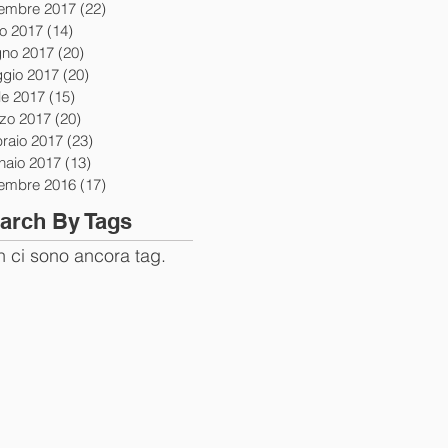
tembre 2017
(22)
22 post
io 2017
(14)
14 post
gno 2017
(20)
20 post
gio 2017
(20)
20 post
le 2017
(15)
15 post
zo 2017
(20)
20 post
braio 2017
(23)
23 post
naio 2017
(13)
13 post
tembre 2016
(17)
17 post
arch By Tags
 ci sono ancora tag.