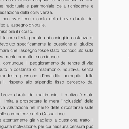
ne reddituale e patrimoniale della richiedente e 
 cessazione della convivenza.
 il non aver tenuto conto della breve durata del 
tto all'assegno divorzile.
sibile il ricorso.
 tenore di vita goduto dai coniugi in costanza di 
devoluto specificamente la questione al giudice 
rmare che l'assegno fosse stato riconosciuto sulla 
divamente prodotte e non idonee.
e, comunque, il peggioramento del tenore di vita 
duto in costanza di matrimonio, risultava, senza 
modesta pensione d’invalidità percepita dalla 
, rispetto allo stipendio fisso percepito dal 
breve durata del matrimonio, il motivo è stato 
 limita a prospettare la mera "ingiustizia" della 
a valutazione nel merito delle circostanze sulle 
 dalle competenze della Cassazione.
 attentamente già vagliato la questione, tratto il 
deguata motivazione, per cui nessuna censura può 