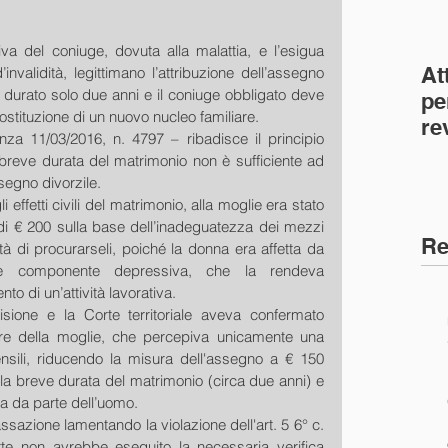
a del coniuge, dovuta alla malattia, e l’esigua 
At
validità, legittimano l’attribuzione dell’assegno 
 durato solo due anni e il coniuge obbligato deve 
pe
costituzione di un nuovo nucleo familiare.
re
a 11/03/2016, n. 4797 – ribadisce il principio 
co
breve durata del matrimonio non è sufficiente ad 
(C
segno divorzile.
effetti civili del matrimonio, alla moglie era stato 
i € 200 sulla base dell’inadeguatezza dei mezzi 
Re
tà di procurarseli, poiché la donna era affetta da 
nte componente depressiva, che la rendeva 
to di un’attività lavorativa.
sione e la Corte territoriale aveva confermato 
vore della moglie, che percepiva unicamente una 
nsili, riducendo la misura dell'assegno a € 150 
la breve durata del matrimonio (circa due anni) e 
ia da parte dell’uomo.
assazione lamentando la violazione dell'art. 5 6° c. 
te non avrebbe eseguito la necessaria verifica 