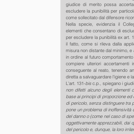
giudice di merito possa accertar
escludere la punibilità per particola
come sollecitato dal difensore ric
Nella specie, evidenzia il Col
elementi che consentano di esclud
per escludere la punibilità ex art. 
il fatto, come si rileva dalla appl
misura non distante dal minimo, e 
in ordine al futuro comportamento
compiere ulteriori accertamenti i
conseguente al reato, tenendo anc
diretta a salvaguardare l'igiene e la
L'art. 131-
bis
 c.p., spiegano i giudic
non difetti alcuno degli elementi cos
base ai principi di proporzione ed 
di pericolo, senza distinguere tra p
pone un problema di inoffensività de
del danno o (come nel caso di speci
oggettivamente apprezzabili, dai qu
del pericolo e, dunque, la loro irri