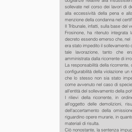
doglianze relative alla insussisten
sollevate nel corso dei lavori di d
alla eccessività della pena e al
menzione della condanna nel certif
Il Tribunale, infatti, sulla base del 
Frosinone, ha ritenuto integrata l
decreto essendo emerso che, nel co
era stato impedito il sollevamento d
tale lavorazione, tanto che era
amministrata dalla ricorrente di ir
La responsabilità della ricorrente,
configurabilità della violazione un 
che lo stesso non sia stato imped
come avvenuto nel caso di specie. 
all'entità del sollevamento della po
I rilievi della ricorrente, in ord
all'oggetto delle demolizioni, ris
dell'accertamento della omissio
riguardino opere murarie, in quanto
materiali di risulta. 
Ciò nonostante, la sentenza impugn