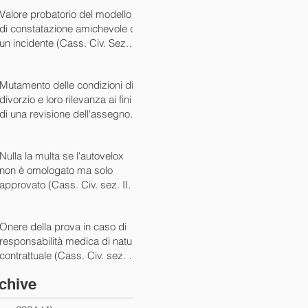
07/05/2024)
Valore probatorio del modello
di constatazione amichevole di
un incidente (Cass. Civ. Sez. III
ord. n. 15431 del 03/06/2024)
Mutamento delle condizioni di
divorzio e loro rilevanza ai fini
di una revisione dell'assegno
(Cass. Civ. Sez. I ord. n. 13175
del 14/05/2024)
Nulla la multa se l'autovelox
non è omologato ma solo
approvato (Cass. Civ. sez. II
ord. n. 10505/2024)
Onere della prova in caso di
responsabilità medica di natura
contrattuale (Cass. Civ. sez. III
ord. 5922 del 05/03/2024)
chive