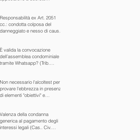
ingiuntivo (Cass. Civ. SS.UU.
sent. 26727 15/10/2024)
Responsabilità ex Art. 2051
cc.: condotta colposa del
danneggiato e nesso di causa
(Cass. Civ. sez. III ord. n.
24799 del 16/09/2024)
È valida la convocazione
dell’assemblea condominiale
tramite Whatsapp? (Trib.
Avellino sent. 1705 08/10/2024)
Non necessario l'alcoltest per
provare l'ebbrezza in presenza
di elementi "obiettivi" e
sintomatici (Cass. Pen. Sez. IV
sent. n. 20763 del 27/05/2024)
Valenza della condanna
generica al pagamento degli
interessi legali (Cas.. Civ.
SS.UU. sent. n. 12449