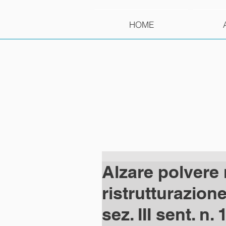
HOME
Alzare polvere n
ristrutturazion
sez. III sent. n