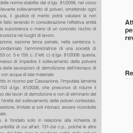
elle norme stabilite dal d.lgs. 81/2008, nel corso 
rilevante sollevamento di polveri, omettendo ogni 
avia, il giudice di merito potrà valutare la non 
At
l fatto tenendo in considerazione l'effettiva entità 
a sussistenza o meno di un concreto rischio di 
pe
sicurezza nei luoghi di lavoro.
re
zione, sezione terza penale, nella sentenza n. 
co
ondannato l'amministratrice di una società di 
(C
 153 cc. 5 e 159, c. 2 lett. c) d.lgs. 81/2008: questa, 
omesso di impedire il sollevamento della polvere 
a delle lavorazioni di demolizione dell'intonaco di 
Re
 con acqua di tale materiale.
ito in ricorso per Cassazione, l'imputata lamenta 
. 153 d.lgs. 81/2008, che prescrive di ridurre il 
o dei lavori di demolizione e non di eliminarlo del 
l'entità del sollevamento delle polveri contestato, 
tione, limitate ai soli intonaci, essere ricondotte 
ale. 
, è fondato solo in relazione alla richiesta di 
bilità di cui all'art. 131-
bis
 c.p., poiché le altre 