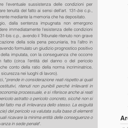
e l'eventuale sussistenza delle condizioni per 
re tenuità del fatto ai sensi dell'art. 131-
bis
 c.p., 
orrente mediante la memoria che ha depositato.
legio, dalla sentenza impugnata non emergono 
ere immediatamente l'esistenza delle condizioni 
131-bis c.p., avendo il Tribunale ritenuto non grave 
icazione della sola pena pecuniaria, tra l'altro in 
avendo formulato un giudizio prognostico positivo 
 della imputata, con la conseguenza che occorre 
n fatto (circa l'entità del danno o del pericolo 
he conto della ratio della norma incriminatrice, 
 sicurezza nei luoghi di lavoro).
i, "
prende in considerazione reati rispetto ai quali 
titutivi, ritenuti non punibili perché irrilevanti in 
economia processuale, e si riferisce anche ai reati 
ericolo astratto o pericolo concreto, sicché non si 
l fatto ma di irrilevanza dello stesso. La esiguità 
e) del pericolo va valutata sulla base di elementi 
Ar
ali ricavare la minima entità delle conseguenze o 
levanza in sede penale
".