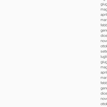
giu
mag
apri
mar
feb
gen
dic
nov
ott
set
lugl
giu
mag
apri
mar
feb
gen
dic
nov
ott