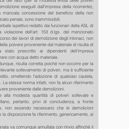
za del fatto (per la modesta entità delle polveri 
emolizione eseguiti dall'impresa della ricorrente), 
la mancata concessione del beneficio della non 
icato penale, sono inammissibili.
verbale ispettivo redatto dai funzionari della ASL di 
a violazione dell'art. 153 d.lgs. del menzionato 
rso dei lavori di demolizione degli intonaci, non 
ella polvere proveniente dal materiale di risulta di 
 stato prescritto ai dipendenti dell'impresa 
rorare con acqua detto materiale.
 dunque, risulta corretta poiché non occorre per la 
rilevante sollevamento di polveri, ma è sufficiente 
ito, omettendo l'adozione di qualsiasi cautela, 
La stessa norma infatti, non fa alcun riferimento 
lvere proveniente dalle demolizioni.
ine alla modesta quantità di polveri sollevate e 
ultano, pertanto, privi di concludenza, a fronte 
ne, non essendo necessario che le demolizioni 
 la disposizione fa riferimento, genericamente, ai 
ata va comunque annullata con rinvio affinché il 