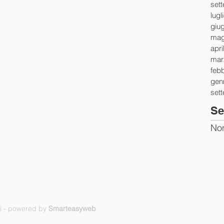
set
lugl
giu
mag
apri
mar
feb
gen
set
Se
Non
ti - powered by
Smarteasyweb