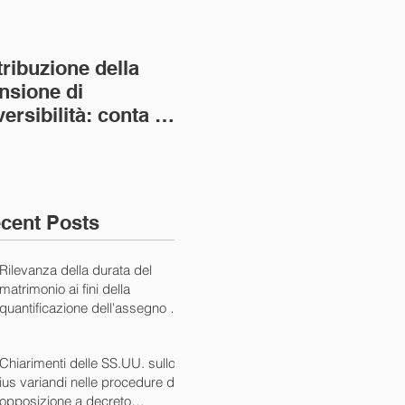
tribuzione della
Va assolto il padre
Not
nsione di
imprenditore in
giu
versibilità: conta la
bancarotta nel caso
pri
nvivenza più lunga
di omesso
nul
ass. Civ. sez. I ord.
mantenimento del
SS.
figlio minore (Ca
10/
cent Posts
Rilevanza della durata del
matrimonio ai fini della
quantificazione dell'assegno di
mantenimento (Cass. Civ. Sez.
I ord. 20507 24/07/2024)
Chiarimenti delle SS.UU. sullo
ius variandi nelle procedure di
opposizione a decreto