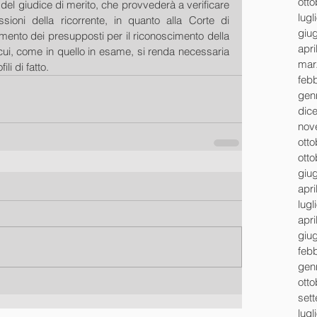
ott
el giudice di merito, che provvederà a verificare 
lugl
sioni della ricorrente, in quanto alla Corte di 
giu
ento dei presupposti per il riconoscimento della 
apri
 cui, come in quello in esame, si renda necessaria 
mar
i di fatto. 
feb
gen
dic
nov
ott
ott
giu
apri
lugl
apri
giu
feb
gen
ott
set
lugl