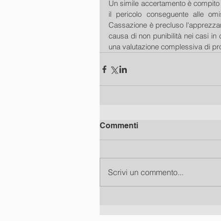
Un simile accertamento è compito d
il pericolo conseguente alle omis
Cassazione è precluso l'apprezzam
causa di non punibilità nei casi in
una valutazione complessiva di profil
Commenti
Scrivi un commento...