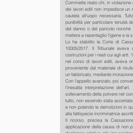
Commette reato chi, in violazione d
dei lavori edili non impedisce un 
cautela all'uopo necessaria. Tutt
punibilità per particolare tenuità de
del danno o del pericolo nonché l
mettere a repentaglio l'igiene e la 
Lo ha stabilito la Corte di Cassa
10005/2017. Il Tribunale aveva c
costruzioni per i reati cui agli artt.
nel corso di lavori edili, aveva 
proveniente dal materiale di risult
un fabbricato, mediante irrorazione
Con l'appello avanzato, poi convert
l'inesatta interpretazione dell'art
sollevamento della polvere nel cors
tutto, non essendo stata accertata 
e non potendo le demolizioni in ques
alla fattispecie incriminatrice ascritt
Il ricorso, precisa la Cassazione
applicazione della causa di non puni