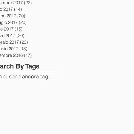
tembre 2017
(22)
22 post
io 2017
(14)
14 post
gno 2017
(20)
20 post
gio 2017
(20)
20 post
le 2017
(15)
15 post
zo 2017
(20)
20 post
braio 2017
(23)
23 post
naio 2017
(13)
13 post
tembre 2016
(17)
17 post
arch By Tags
 ci sono ancora tag.