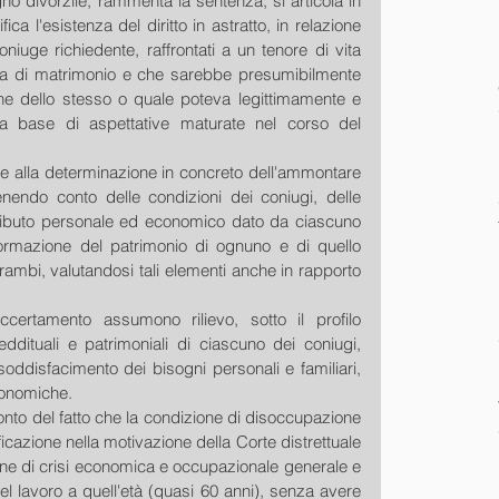
gno divorzile, rammenta la sentenza, si articola in 
ica l'esistenza del diritto in astratto, in relazione 
iuge richiedente, raffrontati a un tenore di vita 
za di matrimonio e che sarebbe presumibilmente 
ne dello stesso o quale poteva legittimamente e 
la base di aspettative maturate nel corso del 
e alla determinazione in concreto dell'ammontare 
endo conto delle condizioni dei coniugi, delle 
tributo personale ed economico dato da ciascuno 
formazione del patrimonio di ognuno e di quello 
ambi, valutandosi tali elementi anche in rapporto 
certamento assumono rilievo, sotto il profilo 
eddituali e patrimoniali di ciascuno dei coniugi, 
soddisfacimento dei bisogni personali e familiari, 
conomiche.
nto del fatto che la condizione di disoccupazione 
icazione nella motivazione della Corte distrettuale 
one di crisi economica e occupazionale generale e 
del lavoro a quell'età (quasi 60 anni), senza avere 