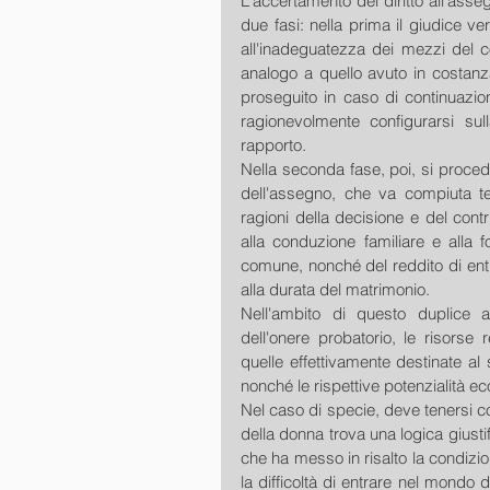
L'accertamento del diritto all'asse
due fasi: nella prima il giudice verif
all'inadeguatezza dei mezzi del con
analogo a quello avuto in costan
proseguito in caso di continuazio
ragionevolmente configurarsi sul
rapporto.
Nella seconda fase, poi, si proced
dell'assegno, che va compiuta ten
ragioni della decisione e del con
alla conduzione familiare e alla 
comune, nonché del reddito di entr
alla durata del matrimonio. 
Nell'ambito di questo duplice ac
dell'onere probatorio, le risorse r
quelle effettivamente destinate al 
nonché le rispettive potenzialità e
Nel caso di specie, deve tenersi co
della donna trova una logica giustif
che ha messo in risalto la condizi
la difficoltà di entrare nel mondo 