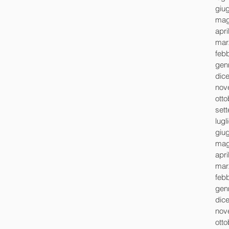
giu
mag
apri
mar
feb
gen
dic
nov
ott
set
lugl
giu
mag
apri
mar
feb
gen
dic
nov
ott