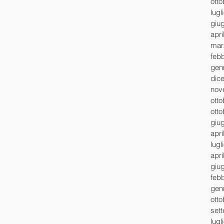
ott
lugl
giu
apri
mar
feb
gen
dic
nov
ott
ott
giu
apri
lugl
apri
giu
feb
gen
ott
set
lugl