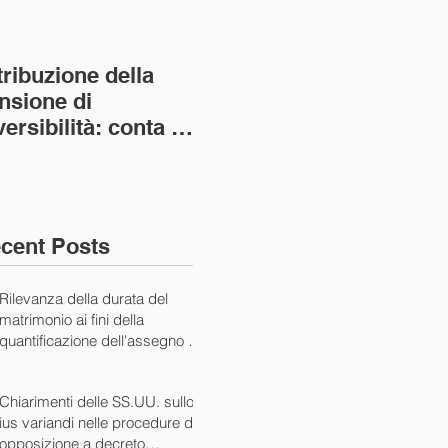
tribuzione della
Va assolto il padre
Not
nsione di
imprenditore in
giu
versibilità: conta la
bancarotta nel caso
pri
nvivenza più lunga
di omesso
nul
ass. Civ. sez. I ord.
mantenimento del
SS.
figlio minore (Ca
10/
cent Posts
Rilevanza della durata del
matrimonio ai fini della
quantificazione dell'assegno di
mantenimento (Cass. Civ. Sez.
I ord. 20507 24/07/2024)
Chiarimenti delle SS.UU. sullo
ius variandi nelle procedure di
opposizione a decreto