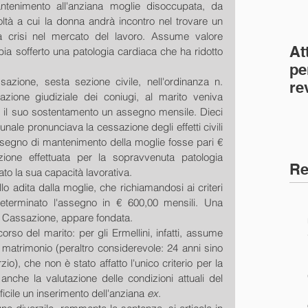
ntenimento all'anziana moglie disoccupata, da 
oltà a cui la donna andrà incontro nel trovare un 
a crisi nel mercato del lavoro. Assume valore 
At
bbia sofferto una patologia cardiaca che ha ridotto 
pe
zione, sesta sezione civile, nell'ordinanza n. 
re
zione giudiziale dei coniugi, al marito veniva 
co
r il suo sostentamento un assegno mensile. Dieci 
(C
ibunale pronunciava la cessazione degli effetti civili 
ssegno di mantenimento della moglie fosse pari € 
ione effettuata per la sopravvenuta patologia 
Re
to la sua capacità lavorativa.
o adita dalla moglie, che richiamandosi ai criteri 
determinato l'assegno in € 600,00 mensili. Una 
i Cassazione, appare fondata.
rso del marito: per gli Ermellini, infatti, assume 
matrimonio (peraltro considerevole: 24 anni sino 
io), che non è stato affatto l'unico criterio per la 
nche la valutazione delle condizioni attuali del 
icile un inserimento dell'anziana 
ex
.