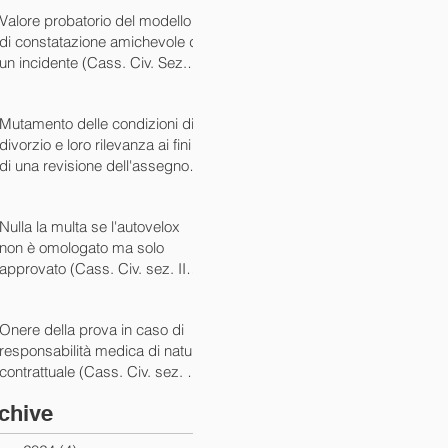
07/05/2024)
Valore probatorio del modello
di constatazione amichevole di
un incidente (Cass. Civ. Sez. III
ord. n. 15431 del 03/06/2024)
Mutamento delle condizioni di
divorzio e loro rilevanza ai fini
di una revisione dell'assegno
(Cass. Civ. Sez. I ord. n. 13175
del 14/05/2024)
Nulla la multa se l'autovelox
non è omologato ma solo
approvato (Cass. Civ. sez. II
ord. n. 10505/2024)
Onere della prova in caso di
responsabilità medica di natura
contrattuale (Cass. Civ. sez. III
ord. 5922 del 05/03/2024)
chive