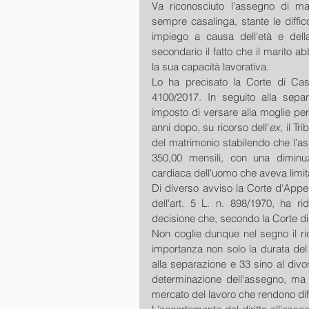
Va riconosciuto l'assegno di ma
sempre casalinga, stante le diffic
impiego a causa dell'età e dell
secondario il fatto che il marito a
la sua capacità lavorativa.
Lo ha precisato la Corte di Cassa
4100/2017. In seguito alla separa
imposto di versare alla moglie pe
anni dopo, su ricorso dell'
ex
, il Tr
del matrimonio stabilendo che l'a
350,00 mensili, con una diminuz
cardiaca dell'uomo che aveva limita
Di diverso avviso la Corte d'Appell
dell'art. 5 L. n. 898/1970, ha ri
decisione che, secondo la Corte d
Non coglie dunque nel segno il rico
importanza non solo la durata del 
alla separazione e 33 sino al divorz
determinazione dell'assegno, ma a
mercato del lavoro che rendono diff