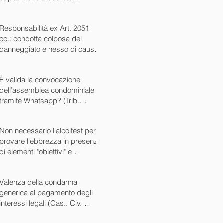
ingiuntivo (Cass. Civ. SS.UU.
sent. 26727 15/10/2024)
Responsabilità ex Art. 2051
cc.: condotta colposa del
danneggiato e nesso di causa
(Cass. Civ. sez. III ord. n.
24799 del 16/09/2024)
È valida la convocazione
dell’assemblea condominiale
tramite Whatsapp? (Trib.
Avellino sent. 1705 08/10/2024)
Non necessario l'alcoltest per
provare l'ebbrezza in presenza
di elementi "obiettivi" e
sintomatici (Cass. Pen. Sez. IV
sent. n. 20763 del 27/05/2024)
Valenza della condanna
generica al pagamento degli
interessi legali (Cas.. Civ.
SS.UU. sent. n. 12449