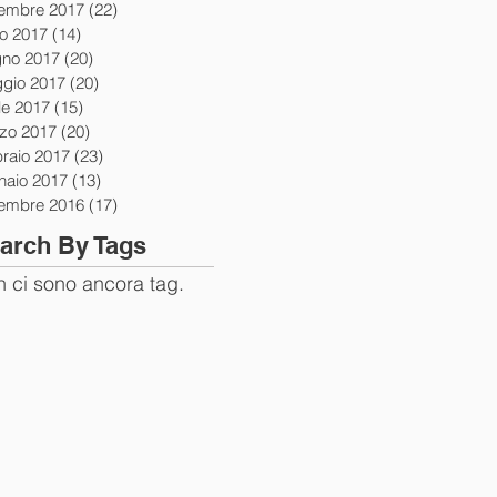
tembre 2017
(22)
22 post
io 2017
(14)
14 post
gno 2017
(20)
20 post
gio 2017
(20)
20 post
le 2017
(15)
15 post
zo 2017
(20)
20 post
braio 2017
(23)
23 post
naio 2017
(13)
13 post
tembre 2016
(17)
17 post
arch By Tags
 ci sono ancora tag.