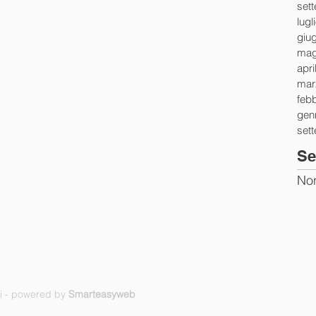
set
lugl
giu
mag
apri
mar
feb
gen
set
Se
Non
ti - powered by
Smarteasyweb