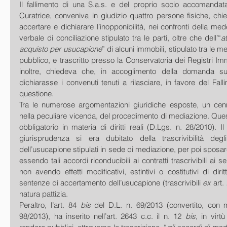
Il fallimento di una S.a.s. e del proprio socio accomandatar
Curatrice, conveniva in giudizio quattro persone fisiche, chie
accertare e dichiarare l’inopponibilità, nei confronti della me
verbale di conciliazione stipulato tra le parti, oltre che dell’“
a
acquisto per usucapione
” di alcuni immobili, stipulato tra le m
pubblico, e trascritto presso la Conservatoria dei Registri Immob
inoltre, chiedeva che, in accoglimento della domanda sues
dichiarasse i convenuti tenuti a rilasciare, in favore del Falli
questione.
Tra le numerose argomentazioni giuridiche esposte, un cenno
nella peculiare vicenda, del procedimento di mediazione. Quest
obbligatorio in materia di diritti reali (D.Lgs. n. 28/2010). Il
giurisprudenza si era dubitato della trascrivibilità degli
dell’usucapione stipulati in sede di mediazione, per poi sposare
essendo tali accordi riconducibili ai contratti trascrivibili ai sen
non avendo effetti modificativi, estintivi o costitutivi di diritt
sentenze di accertamento dell’usucapione (trascrivibili 
ex 
art.
natura pattizia.
Peraltro, l’art. 84 
bis 
del D.L. n. 69/2013 (convertito, con mo
98/2013), ha inserito nell’art. 2643 c.c. il n. 12 
bis
, in virt