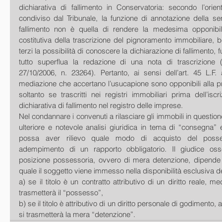
dichiarativa di fallimento in Conservatoria: secondo l’orient
condiviso dal Tribunale, la funzione di annotazione della sen
fallimento non è quella di rendere la medesima opponibile
costitutiva della trascrizione del pignoramento immobiliare, be
terzi la possibilità di conoscere la dichiarazione di fallimento, 
tutto superflua la redazione di una nota di trascrizione (C
27/10/2006, n. 23264). Pertanto, ai sensi dell’art. 45 L.F. 
mediazione che accertano l’usucapione sono opponibili alla p
soltanto se trascritti nei registri immobiliari prima dell’iscr
dichiarativa di fallimento nel registro delle imprese.
Nel condannare i convenuti a rilasciare gli immobili in questione,
ulteriore e notevole analisi giuridica in tema di “consegna” e,
possa aver rilievo quale modo di acquisto del poss
adempimento di un rapporto obbligatorio. Il giudice osse
posizione possessoria, ovvero di mera detenzione, dipende da
quale il soggetto viene immesso nella disponibilità esclusiva d
a) se il titolo è un contratto attributivo di un diritto reale, m
trasmetterà il “possesso”, 
b) se il titolo è attributivo di un diritto personale di godimento,
si trasmetterà la mera “detenzione”.