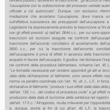
rendere pubblici, attraverso la trascrizione, “
gli accordi di med
l’usucapione con la sottoscrizione del processo verbale auten
ufficiale a ciò autorizzato
”. Dunque, con esclusivo riferim
mediazione che accertano l’usucapione, dove manca un co
sull’effettiva sussistenza dei presupposti dell’usucapione a g
Legislatore ha espressamente previsto la trascrizione ai fini dell
con gli effetti previsti: a) dall’art. 2644 c.c., per cui sono opponi
trascrizioni ed iscrizioni eseguite nei confronti dell’usucapi
trascrizione dell’accordo conciliativo di accertamento dell’usu
2650 c.c., per cui la trascrizione dell’accordo conciliat
dell’usucapione è priva di effetti in assenza della trascrizione 
acquisto in favore dell’usucapito. Il giudice, nel dichiarare l’inoppon
nei confronti della procedura fallimentare, richiama l’art. 45 L.
“
Le formalità necessarie per rendere opponibili gli atti ai terz
data della dichiarazione di fallimento, sono senza effetto rispe
norma va peraltro coordinata con l’art. 16, ult. c., L.F., in forz
dichiarativa di fallimento “
produce i suoi effetti dalla data della
dell’art. 133, I c., del codice di procedura civile” e gli effetti ne
producono dalla data di iscrizione della sentenza nel registro 
dell’art. 17 II c.-"
 All’opposto, risulta irrilevante per l’opponibilità
e, dunque, anche ai fini di cui all’art. 45 L.F., la trascri