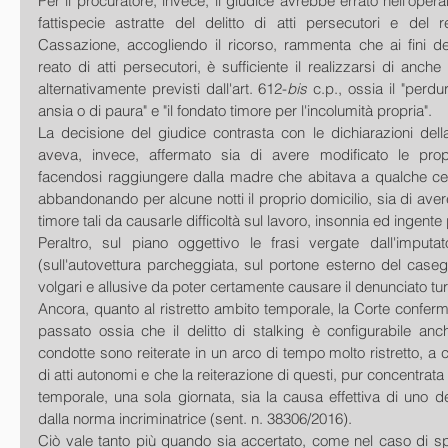
Per il procuratore, invece, il giudice avrebbe errato nell'operare
fattispecie astratte del delitto di atti persecutori e del r
Cassazione, accogliendo il ricorso, rammenta che ai fini dell
reato di atti persecutori, è sufficiente il realizzarsi di anche
alternativamente previsti dall'art. 612-
bis
 c.p., ossia il "perdu
ansia o di paura" e "il fondato timore per l'incolumità propria".
La decisione del giudice contrasta con le dichiarazioni dell
aveva, invece, affermato sia di avere modificato le propri
facendosi raggiungere dalla madre che abitava a qualche cent
abbandonando per alcune notti il proprio domicilio, sia di avere 
timore tali da causarle difficoltà sul lavoro, insonnia ed ingente
Peraltro, sul piano oggettivo le frasi vergate dall'imputato
(sull'autovettura parcheggiata, sul portone esterno del caseg
volgari e allusive da poter certamente causare il denunciato t
Ancora, quanto al ristretto ambito temporale, la Corte conferm
passato ossia che il delitto di stalking è configurabile anc
condotte sono reiterate in un arco di tempo molto ristretto, a co
di atti autonomi e che la reiterazione di questi, pur concentrata
temporale, una sola giornata, sia la causa effettiva di uno deg
dalla norma incriminatrice (sent. n. 38306/2016).
Ciò vale tanto più quando sia accertato, come nel caso di sp