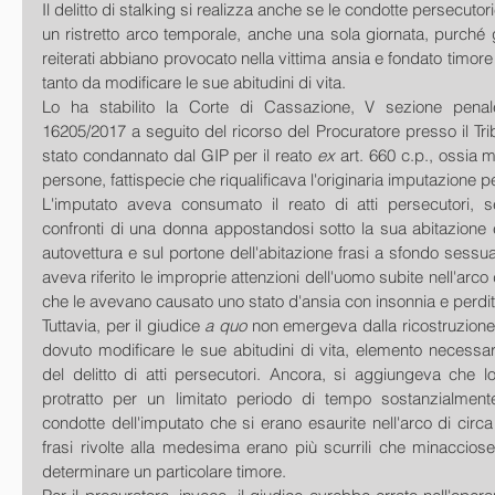
Il delitto di stalking si realizza anche se le condotte persecutori
un ristretto arco temporale, anche una sola giornata, purché gl
reiterati abbiano provocato nella vittima ansia e fondato timore 
tanto da modificare le sue abitudini di vita.
Lo ha stabilito la Corte di Cassazione, V sezione penale
16205/2017 a seguito del ricorso del Procuratore presso il Trib
stato condannato dal GIP per il reato 
ex 
art. 660 c.p., ossia m
persone, fattispecie che riqualificava l'originaria imputazione pe
L'imputato aveva consumato il reato di atti persecutori, s
confronti di una donna appostandosi sotto la sua abitazione 
autovettura e sul portone dell'abitazione frasi a sfondo sessua
aveva riferito le improprie attenzioni dell'uomo subite nell'arco
che le avevano causato uno stato d'ansia con insonnia e perdit
Tuttavia, per il giudice 
a quo
 non emergeva dalla ricostruzione
dovuto modificare le sue abitudini di vita, elemento necessar
del delitto di atti persecutori. Ancora, si aggiungeva che lo
protratto per un limitato periodo di tempo sostanzialment
condotte dell'imputato che si erano esaurite nell'arco di circa ve
frasi rivolte alla medesima erano più scurrili che minaccios
determinare un particolare timore.