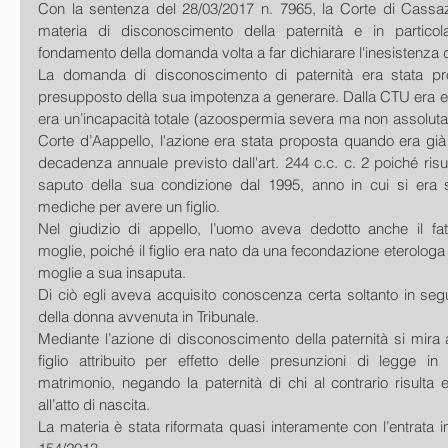
Con la sentenza del 28/03/2017 n. 7965, la Corte di Cassazi
materia di disconoscimento della paternità e in particola
fondamento della domanda volta a far dichiarare l'inesistenza 
La domanda di disconoscimento di paternità era stata prop
presupposto della sua impotenza a generare. Dalla CTU era e
era un’incapacità totale (azoospermia severa ma non assoluta) 
Corte d’Aappello, l'azione era stata proposta quando era già 
decadenza annuale previsto dall'art. 244 c.c. c. 2 poiché risu
saputo della sua condizione dal 1995, anno in cui si era s
mediche per avere un figlio.
Nel giudizio di appello, l’uomo aveva dedotto anche il fatto
moglie, poiché il figlio era nato da una fecondazione eterologa 
moglie a sua insaputa.
Di ciò egli aveva acquisito conoscenza certa soltanto in segu
della donna avvenuta in Tribunale.
Mediante l’azione di disconoscimento della paternità si mira a
figlio attribuito per effetto delle presunzioni di legge in
matrimonio, negando la paternità di chi al contrario risulta
all’atto di nascita.
La materia è stata riformata quasi interamente con l’entrata in