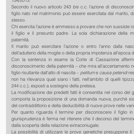
154/2013.
Secondo il nuovo articolo 243 
bis
 c.c. l’azione di disconosci
figlio nato nel matrimonio può essere esercitata dal marito, da
stesso.
Chi esercita l’azione è ammesso a provare che non sussiste rapp
il figlio e il presunto padre. La sola dichiarazione della 
paternità.
Il marito può esercitare l’azione o entro l’anno dalla nasc
dell’adulterio della moglie o della propria impotenza all’epoca
Con la sentenza in esame la Corte di Cassazione afferma 
disconoscimento della paternità – che mira all'accertamento ne
figlio risultante dall'atto di nascita – 
petitum 
e 
causa petendi
 res
non ha rilevanza quali siano i fatti, nell'ambito di quelli tipizzat
244 c.c.), esposti a sostegno della pretesa.
La modificazione dei predetti fatti è consentita nel corso del g
comporta la proposizione di una domanda nuova, purché sia ri
del contraddittorio e della deducibilità di nuove prove nelle varie
Per quanto riguarda il termine per disconoscere il figlio in 
giurisprudenza è ferma nel ritenere che il decorso del termine
dalla scoperta della relazione extraconiugale.
La possibilità di utilizzare le prove genetiche presuppone il r