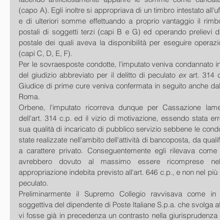
(capo A). Egli inoltre si appropriava di un timbro intestato all'u
e di ulteriori somme effettuando a proprio vantaggio il rimbors
postali di soggetti terzi (capi B e G) ed operando prelievi dai
postale dei quali aveva la disponibilità per eseguire operazion
(capi C, D, E, F).
Per le sovraesposte condotte, l'imputato veniva condannato in 
del giudizio abbreviato per il delitto di peculato 
ex 
art. 314 
Giudice di prime cure veniva confermata in seguito anche dall
Roma.
Orbene, l'imputato ricorreva dunque per Cassazione lamen
dell'art. 314 c.p. ed il vizio di motivazione, essendo stata er
sua qualità di incaricato di pubblico servizio sebbene le condo
state realizzate nell'ambito dell'attività di bancoposta, da qualif
a carattere privato. Conseguentemente egli rilevava come 
avrebbero dovuto al massimo essere ricomprese nel
appropriazione indebita previsto all'art. 646 c.p., e non nel più 
peculato.
Preliminarmente il Supremo Collegio ravvisava come in me
soggettiva del dipendente di Poste Italiane S.p.a. che svolga at
vi fosse già in precedenza un contrasto nella giurisprudenza 