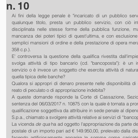
n. 10
Ai fini della legge penale è "incaricato di un pubblico serviz
qualunque titolo, presta un pubblico servizio, con ciò inte
disciplinata nelle stesse forme della pubblica funzione, ma 
mancanza dei poteri tipici di quest'ultima, e con esclusione
semplici mansioni di ordine e della prestazione di opera mera
358 c.p.).
E' controversa la questione della qualifica rivestita dall'impi
svolga attività di tipo bancario (cd. "bancoposta"): è un in
servizio o è invece un soggetto che esercita attività di natura p
quella tipica delle banche? 
Qualora si appropri di denaro presente nelle disponibilità di
reato di peculato o di appropriazione indebita?
A queste domande risponde la Corte di Cassazione, Sezion
sentenza del 06/03/2017 n. 10875 con la quale è tornata a pronu
qualificazione soggettiva da attribuire in sede penale al dipend
S.p.a., chiamato a svolgere attività relative ai servizi di “banco
La vicenda 
de qua
 ha ad oggetto l'appropriazione da parte del d
postale di un importo pari ad € 149.950,00, prelevato dalla disp
facendo artificiosamente apparire le somme come caricate 