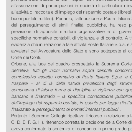
all'assunzione di partecipazioni in società di particolare rili
all'attività di raccolta e di impiego del risparmio postale (libretti
buoni postali fruttiferi). Pertanto, l'attribuzione a Poste Italian
del perseguimento di simili finalità pubbliche, ha reso p
previsione di apposite strutture organizzative e di governo
specifiche normative contabili, di vigilanza e di controllo. A tit
evidenzia che in relazione a tale attività Poste Italiane S.p.a. 
avvalersi dell'Avvocatura dello Stato e sono sottoposte al con
Corte dei Conti.
Orbene, alla luce del quadro prospettato la Suprema Cort
definitiva, tutti gli indici normativi sopra descritti concor
complessivo assetto normativo di Poste Italiane S.p.a. e 
traspare – al di là della natura privatistica degli strumen
comunanza di talune forme di disciplina e vigilanza con quell
bancario e finanziario – la specifica connotazione pubblicis
dell'impiego del risparmio postale, in quanto per legge diret
finalizzato al perseguimento di primari interessi pubblici
”.
Pertanto il Supremo Collegio rigettava il ricorso in relazione a t
C, D, E, F, G, H), ritenendo corretta la decisione della Corte 