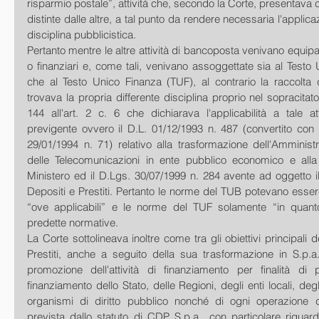
risparmio postale”, attività che, secondo la Corte, presentava car
distinte dalle altre, a tal punto da rendere necessaria l'applicaz
disciplina pubblicistica.
Pertanto mentre le altre attività di bancoposta venivano equipar
o finanziari e, come tali, venivano assoggettate sia al Testo
che al Testo Unico Finanza (TUF), al contrario la raccolta d
trovava la propria differente disciplina proprio nel sopracitat
144 all'art. 2 c. 6 che dichiarava l'applicabilità a tale atti
previgente ovvero il D.L. 01/12/1993 n. 487 (convertito con m
29/01/1994 n. 71) relativo alla trasformazione dell'Amminist
delle Telecomunicazioni in ente pubblico economico e alla 
Ministero ed il D.Lgs. 30/07/1999 n. 284 avente ad oggetto il
Depositi e Prestiti. Pertanto le norme del TUB potevano essere
“ove applicabili” e le norme del TUF solamente “in quanto
predette normative.
La Corte sottolineava inoltre come tra gli obiettivi principali 
Prestiti, anche a seguito della sua trasformazione in S.p.a.
promozione dell'attività di finanziamento per finalità di 
finanziamento dello Stato, delle Regioni, degli enti locali, degli
organismi di diritto pubblico nonché di ogni operazione d
prevista dallo statuto di CDP S.p.a., con particolare riguardo 