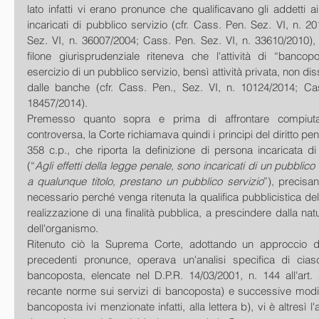
lato infatti vi erano pronunce che qualificavano gli addetti ai
incaricati di pubblico servizio (cfr. Cass. Pen. Sez. VI, n. 2
Sez. VI, n. 36007/2004; Cass. Pen. Sez. VI, n. 33610/2010), d
filone giurisprudenziale riteneva che l'attività di “bancopo
esercizio di un pubblico servizio, bensì attività privata, non dis
dalle banche (cfr. Cass. Pen., Sez. VI, n. 10124/2014; Cas
18457/2014).
Premesso quanto sopra e prima di affrontare compiuta
controversa, la Corte richiamava quindi i principi del diritto penale
358 c.p., che riporta la definizione di persona incaricata di
(“
Agli effetti della legge penale, sono incaricati di un pubblico s
a qualunque titolo, prestano un pubblico servizio
”), precisa
necessario perché venga ritenuta la qualifica pubblicistica del
realizzazione di una finalità pubblica, a prescindere dalla nat
dell'organismo.
Ritenuto ciò la Suprema Corte, adottando un approccio diff
precedenti pronunce, operava un'analisi specifica di ciascu
bancoposta, elencate nel D.P.R. 14/03/2001, n. 144 all'art.
recante norme sui servizi di bancoposta) e successive modifich
bancoposta ivi menzionate infatti, alla lettera b), vi è altresì l'at