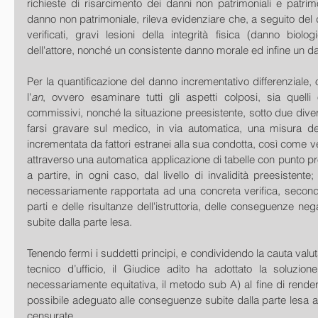
richieste di risarcimento dei danni non patrimoniali e patrimon
danno non patrimoniale, rileva evidenziare che, a seguito del 
verificati, gravi lesioni della integrità fisica (danno biolog
dell'attore, nonché un consistente danno morale ed infine un d
Per la quantificazione del danno incrementativo differenziale, 
l'
an
, ovvero esaminare tutti gli aspetti colposi, sia quelli 
commissivi, nonché la situazione preesistente, sotto due divers
farsi gravare sul medico, in via automatica, una misura del
incrementata da fattori estranei alla sua condotta, così come v
attraverso una automatica applicazione di tabelle con punto p
a partire, in ogni caso, dal livello di invalidità preesistente;
necessariamente rapportata ad una concreta verifica, secondo
parti e delle risultanze dell'istruttoria, delle conseguenze neg
subite dalla parte lesa. 
Tenendo fermi i suddetti principi, e condividendo la cauta valu
tecnico d’ufficio, il Giudice adìto ha adottato la soluzione
necessariamente equitativa, il metodo sub A) al fine di rendere 
possibile adeguato alle conseguenze subite dalla parte lesa a
censurate. 