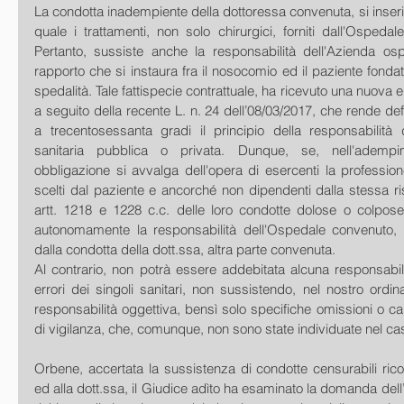
La condotta inadempiente della dottoressa convenuta, si inseris
quale i trattamenti, non solo chirurgici, forniti dall'Ospedale 
Pertanto, sussiste anche la responsabilità dell'Azienda ospe
rapporto che si instaura fra il nosocomio ed il paziente fondato
spedalità. Tale fattispecie contrattuale, ha ricevuto una nuova e
a seguito della recente L. n. 24 dell’08/03/2017, che rende def
a trecentosessanta gradi il principio della responsabilità di
sanitaria pubblica o privata. Dunque, se, nell'adempim
obbligazione si avvalga dell'opera di esercenti la profession
scelti dal paziente e ancorché non dipendenti dalla stessa ri
artt. 1218 e 1228 c.c. delle loro condotte dolose o colpose.
autonomamente la responsabilità dell'Ospedale convenuto, 
dalla condotta della dott.ssa, altra parte convenuta.
Al contrario, non potrà essere addebitata alcuna responsabilit
errori dei singoli sanitari, non sussistendo, nel nostro ordi
responsabilità oggettiva, bensì solo specifiche omissioni o ca
di vigilanza, che, comunque, non sono state individuate nel ca
Orbene, accertata la sussistenza di condotte censurabili ricon
ed alla dott.ssa, il Giudice adìto ha esaminato la domanda dell’at