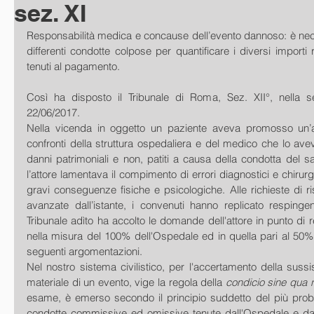
sez. XI
Responsabilità medica e concause dell’evento dannoso: è nece
differenti condotte colpose per quantificare i diversi importi ri
tenuti al pagamento.
Così ha disposto il Tribunale di Roma, Sez. XII°, nella se
22/06/2017.
Nella vicenda in oggetto un paziente aveva promosso un’azi
confronti della struttura ospedaliera e del medico che lo aveva
danni patrimoniali e non, patiti a causa della condotta del sani
l’attore lamentava il compimento di errori diagnostici e chirurgic
gravi conseguenze fisiche e psicologiche. Alle richieste di ri
avanzate dall’istante, i convenuti hanno replicato respingen
Tribunale adìto ha accolto le domande dell'attore in punto di r
nella misura del 100% dell'Ospedale ed in quella pari al 50% d
seguenti argomentazioni.
Nel nostro sistema civilistico, per l'accertamento della sussis
materiale di un evento, vige la regola della 
condicio sine qua 
esame, è emerso secondo il principio suddetto del più proba
condotte commissive ed omissive tenute dall'Ospedale e dal