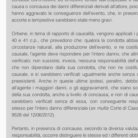
causa o concausa dei danni differenziali derivati all'attore, poi
hanno aggravato le conseguenze dell’evento, che, in presenza
accorte e tempestive sarebbero state meno gravi.
Orbene, in tema di rapporto di causalità, vengono applicati i prin
40 e 41 c.p., che prevedono che: qualora la condotta abbia
circostanze naturali, alla produzione dell’evento, e ne costi
causale, l’agente deve rispondere per l’intero danno, che altr
verificato; non sussiste, invece, nessuna responsabilità dell’
che non dipendano dalla sua condotta, che non ne costitu
causale, e si sarebbero verificati ugualmente anche senza di
preesistenti. Anche in queste ultime ipotesi, peraltro, debb
all’agente i maggiori danni, o gli aggravamenti, che siano sop
della sua condotta, anche a livello di concausa, e non di caus
sarebbero verificati senza di essa, con conseguente respon
stesso per l’intero danno differenziale (
ex multis
 Corte di Cassa
9528 del 12/06/2012).
Pertanto, in presenza di concause, secondo la diversa valutaz
responsabilità, occorre distinguere le stesse ed i differenti obblig