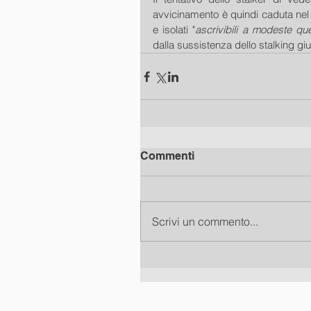
avvicinamento è quindi caduta nel n
e isolati "
ascrivibili a modeste quest
dalla sussistenza dello stalking giu
Commenti
Scrivi un commento...