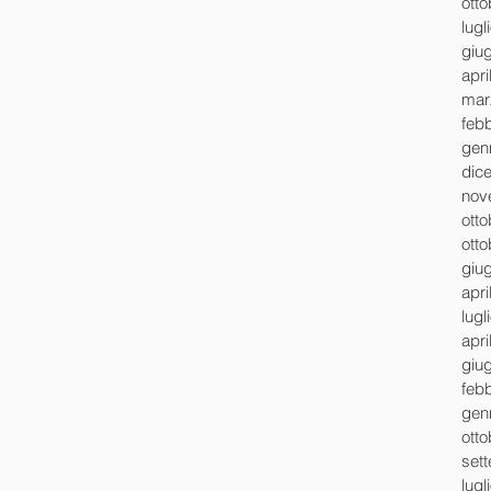
ott
lugl
giu
apri
mar
feb
gen
dic
nov
ott
ott
giu
apri
lugl
apri
giu
feb
gen
ott
set
lugl