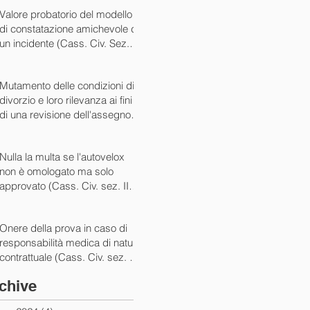
07/05/2024)
Valore probatorio del modello
di constatazione amichevole di
un incidente (Cass. Civ. Sez. III
ord. n. 15431 del 03/06/2024)
Mutamento delle condizioni di
divorzio e loro rilevanza ai fini
di una revisione dell'assegno
(Cass. Civ. Sez. I ord. n. 13175
del 14/05/2024)
Nulla la multa se l'autovelox
non è omologato ma solo
approvato (Cass. Civ. sez. II
ord. n. 10505/2024)
Onere della prova in caso di
responsabilità medica di natura
contrattuale (Cass. Civ. sez. III
ord. 5922 del 05/03/2024)
chive