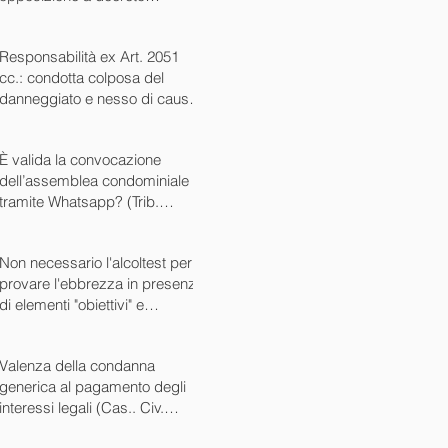
ingiuntivo (Cass. Civ. SS.UU.
sent. 26727 15/10/2024)
Responsabilità ex Art. 2051
cc.: condotta colposa del
danneggiato e nesso di causa
(Cass. Civ. sez. III ord. n.
24799 del 16/09/2024)
È valida la convocazione
dell’assemblea condominiale
tramite Whatsapp? (Trib.
Avellino sent. 1705 08/10/2024)
Non necessario l'alcoltest per
provare l'ebbrezza in presenza
di elementi "obiettivi" e
sintomatici (Cass. Pen. Sez. IV
sent. n. 20763 del 27/05/2024)
Valenza della condanna
generica al pagamento degli
interessi legali (Cas.. Civ.
SS.UU. sent. n. 12449