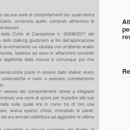
ato da una serie di comportamenti tra i quali rientra 
At
iziario, ovverosia quello compiuto attraverso la 
ed esposti.
pe
della Corte di Cassazione n. 50438/2017 del 
re
ello stalking giudiziario ai fini dell'applicazione 
co
di avvicinamento va valutata con un'attenta analisi 
(C
concreta, laddove ad esso si affianchino condotte 
a legittimità della misura è comunque più che 
Re
ersecutorie poste in essere dallo stalker erano 
 sistematiche e varie e avevano correttamente 
to.
in essere dei comportamenti idonei a integrare 
 compiuto una serie di azioni per impedire alle sue 
trada sulla quale era in corso tra di loro una 
olare, aveva sparso chiodi, imbrattato le pareti, 
ed era arrivato addirittura ad aggredire le vittime 
er cancellata la misura cautelare del divieto di 