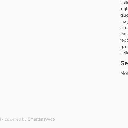
set
lugl
giu
mag
apri
mar
feb
gen
set
Se
Non
ti - powered by
Smarteasyweb