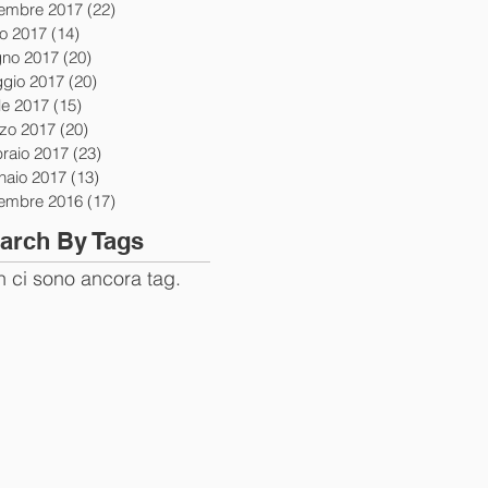
tembre 2017
(22)
22 post
io 2017
(14)
14 post
gno 2017
(20)
20 post
gio 2017
(20)
20 post
le 2017
(15)
15 post
zo 2017
(20)
20 post
braio 2017
(23)
23 post
naio 2017
(13)
13 post
tembre 2016
(17)
17 post
arch By Tags
 ci sono ancora tag.