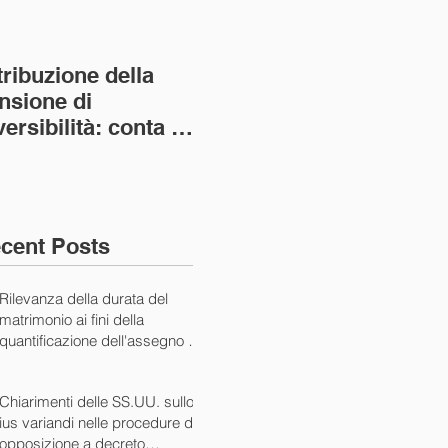
tribuzione della
Va assolto il padre
Not
nsione di
imprenditore in
giu
versibilità: conta la
bancarotta nel caso
pri
nvivenza più lunga
di omesso
nul
ass. Civ. sez. I ord.
mantenimento del
SS.
figlio minore (Ca
10/
cent Posts
Rilevanza della durata del
matrimonio ai fini della
quantificazione dell'assegno di
mantenimento (Cass. Civ. Sez.
I ord. 20507 24/07/2024)
Chiarimenti delle SS.UU. sullo
ius variandi nelle procedure di
opposizione a decreto