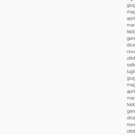
giu
mag
apri
mar
feb
gen
dic
nov
ott
set
lugl
giu
mag
apri
mar
feb
gen
dic
nov
ott