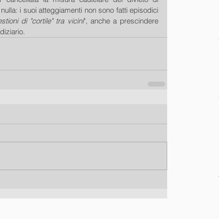
ulla: i suoi atteggiamenti non sono fatti episodici 
ioni di "cortile" tra vicini
", anche a prescindere 
diziario.