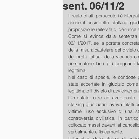
sent. 06/11/2
Il reato di atti persecutori è integr
anche il cosiddetto stalking giud
proposizione reiterata di denunce 
Come si evince dalla sentenza 
06/11/2017, se la portata concreta d
della misura cautelare del divieto 
dei profili fattuali della vicenda 
persecutorie ben più pregnanti l
legittima.
Nel caso di specie, le condotte p
state accertate in giudizio come
legittimato il divieto di avvicinamen
L'imputato, oltre ad aver posto 
stalking giudiziario, aveva infatti
vittime l'uso esclusivo di una s
controversia civilistica. In partic
collocato massi davanti al cancello 
verbalmente e fisicamente.
Il tentativo dello stalker di ved