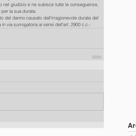
o nel giudizio e ne subisce tutte le conseguenze, 
 per la sua durata.
o del danno causato dall'irragionevole durata del 
 via surrogatoria ai sensi dell'art. 2900 c.c.-
Ar