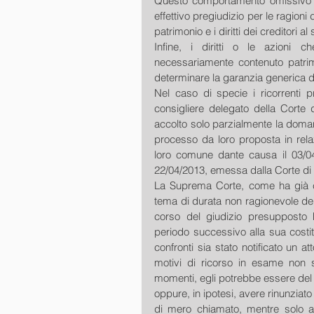
Questo comportamento omissivo de
effettivo pregiudizio per le ragioni
patrimonio e i diritti dei creditori al
Infine, i diritti o le azioni 
necessariamente contenuto patrimon
determinare la garanzia generica d
Nel caso di specie i ricorrenti 
consigliere delegato della Corte
accolto solo parzialmente la doma
processo da loro proposta in relaz
loro comune dante causa il 03/0
22/04/2013, emessa dalla Corte di 
La Suprema Corte, come ha già chi
tema di durata non ragionevole del 
corso del giudizio presupposto ha
periodo successivo alla sua costit
confronti sia stato notificato un at
motivi di ricorso in esame non si
momenti, egli potrebbe essere del t
oppure, in ipotesi, avere rinunziato 
di mero chiamato, mentre solo a s