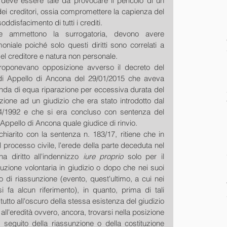
ve essere tale da provocare il pericolo di un 
 dei creditori, ossia compromettere la capienza del 
 soddisfacimento di tutti i crediti.
che ammettono la surrogatoria, devono avere 
iale poiché solo questi diritti sono correlati a 
el creditore e natura non personale.
proponevano opposizione avverso il decreto del 
 di Appello di Ancona del 29/01/2015 che aveva 
nda di equa riparazione per eccessiva durata del 
ione ad un giudizio che era stato introdotto dal 
4/1992 e che si era concluso con sentenza del 
Appello di Ancona quale giudice di rinvio.
arito con la sentenza n. 183/17, ritiene che in 
processo civile, l'erede della parte deceduta nel 
 diritto all'indennizzo 
iure proprio
 solo per il 
uzione volontaria in giudizio o dopo che nei suoi 
to di riassunzione (evento, quest'ultimo, a cui nei 
 fa alcun riferimento), in quanto, prima di tali 
utto all'oscuro della stessa esistenza del giudizio 
all'eredità ovvero, ancora, trovarsi nella posizione 
eguito della riassunzione o della costituzione 