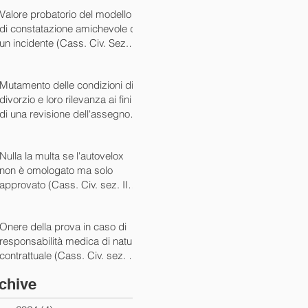
07/05/2024)
Valore probatorio del modello
di constatazione amichevole di
un incidente (Cass. Civ. Sez. III
ord. n. 15431 del 03/06/2024)
Mutamento delle condizioni di
divorzio e loro rilevanza ai fini
di una revisione dell'assegno
(Cass. Civ. Sez. I ord. n. 13175
del 14/05/2024)
Nulla la multa se l'autovelox
non è omologato ma solo
approvato (Cass. Civ. sez. II
ord. n. 10505/2024)
Onere della prova in caso di
responsabilità medica di natura
contrattuale (Cass. Civ. sez. III
ord. 5922 del 05/03/2024)
chive