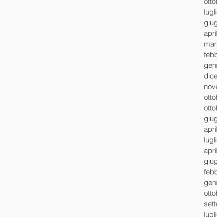
ott
lugl
giu
apri
mar
feb
gen
dic
nov
ott
ott
giu
apri
lugl
apri
giu
feb
gen
ott
set
lugl