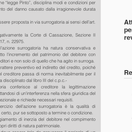
 “legge Pinto”, disciplina modi e condizioni per 
ento del danno causato dalla irragionevole durata 
At
re proposta in via surrogatoria ai sensi dell’art. 
pe
tivamente la Corte di Cassazione, Sezione II 
re
017, n. 22975.
co
azione surrogatoria ha natura conservativa e 
(C
to l'incremento del patrimonio del debitore con 
ditori e non solo di quello che ha agito in surroga.
rattere preventivo ed indiretto del credito, poiché 
Re
el creditore passa di norma inevitabilmente per il 
isciplinato dal libro III del c.p.c.-
oria conferisce al creditore la legittimazione 
rattandosi di un'interferenza nella sfera giuridica del 
zionale e richiede necessari requisiti.
cizio dell'azione surrogatoria è la qualità di 
o certo, pur se sottoposto a termine o condizione.
ggiamento di inerzia del debitore nel compimento 
opri diritti di natura patrimoniale.