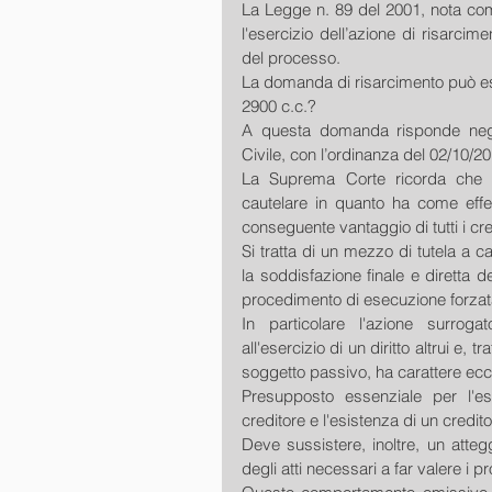
La Legge n. 89 del 2001, nota come
l'esercizio dell’azione di risarcim
del processo.
La domanda di risarcimento può esse
2900 c.c.?
A questa domanda risponde nega
Civile, con l’ordinanza del 02/10/2
La Suprema Corte ricorda che l'
cautelare in quanto ha come effet
conseguente vantaggio di tutti i cre
Si tratta di un mezzo di tutela a ca
la soddisfazione finale e diretta d
procedimento di esecuzione forzata d
In particolare l'azione surrogat
all'esercizio di un diritto altrui e, t
soggetto passivo, ha carattere ecce
Presupposto essenziale per l'eser
creditore e l'esistenza di un credit
Deve sussistere, inoltre, un atte
degli atti necessari a far valere i pr