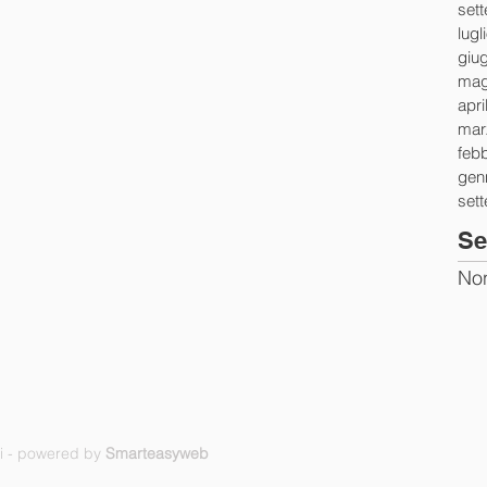
set
lugl
giu
mag
apri
mar
feb
gen
set
Se
Non
ti - powered by
Smarteasyweb