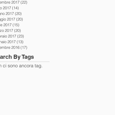
tembre 2017
(22)
22 post
io 2017
(14)
14 post
gno 2017
(20)
20 post
gio 2017
(20)
20 post
le 2017
(15)
15 post
zo 2017
(20)
20 post
braio 2017
(23)
23 post
naio 2017
(13)
13 post
tembre 2016
(17)
17 post
arch By Tags
 ci sono ancora tag.