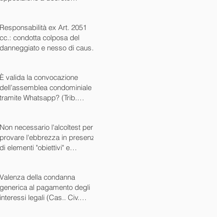
ingiuntivo (Cass. Civ. SS.UU.
sent. 26727 15/10/2024)
Responsabilità ex Art. 2051
cc.: condotta colposa del
danneggiato e nesso di causa
(Cass. Civ. sez. III ord. n.
24799 del 16/09/2024)
È valida la convocazione
dell’assemblea condominiale
tramite Whatsapp? (Trib.
Avellino sent. 1705 08/10/2024)
Non necessario l'alcoltest per
provare l'ebbrezza in presenza
di elementi "obiettivi" e
sintomatici (Cass. Pen. Sez. IV
sent. n. 20763 del 27/05/2024)
Valenza della condanna
generica al pagamento degli
interessi legali (Cas.. Civ.
SS.UU. sent. n. 12449