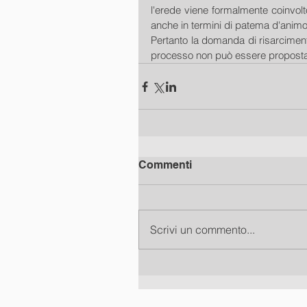
l'erede viene formalmente coinvolt
anche in termini di patema d'animo
Pertanto la domanda di risarciment
processo non può essere proposta in
Commenti
Scrivi un commento...