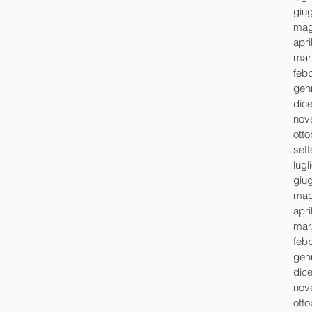
giu
mag
apri
mar
feb
gen
dic
nov
ott
set
lugl
giu
mag
apri
mar
feb
gen
dic
nov
ott