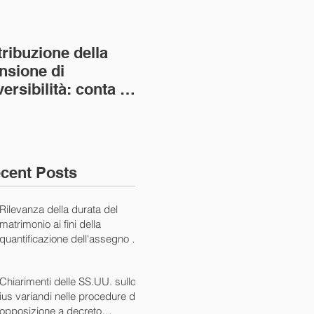
tribuzione della
Va assolto il padre
Not
nsione di
imprenditore in
giu
versibilità: conta la
bancarotta nel caso
pri
nvivenza più lunga
di omesso
nul
ass. Civ. sez. I ord.
mantenimento del
SS.
figlio minore (Ca
10/
cent Posts
Rilevanza della durata del
matrimonio ai fini della
quantificazione dell'assegno di
mantenimento (Cass. Civ. Sez.
I ord. 20507 24/07/2024)
Chiarimenti delle SS.UU. sullo
ius variandi nelle procedure di
opposizione a decreto