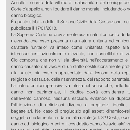
Accolto il ricorso della vittima di malasanità e del coniuge dell
Corte d’appello a non liquidare il danno morale, includendolo nel
danno biologico.
È quanto stabilito dalla III Sezione Civile della Cassazione, nel
pubblicata il 17/01/2018.
La Suprema Corte ha previamente esaminato il concetto di dan
rilevando che esso presenta una natura unitaria ed onnicom
carattere "unitario" va inteso come unitarietà rispetto alla
interesse costituzionalmente rilevante, non suscettibile di v
Ciò comporta che non vi sia diversità nell'accertamento e ne
danno causato dal 
vulnus 
di un diritto costituzionalmente prot
alla salute, sia esso rappresentato dalla lesione della reput
religiosa o sessuale, della riservatezza, del rapporto parentale
La natura onnicomprensiva va intesa nel senso che, nella liqu
danno non patrimoniale, il giudice dovrà considerare t
dell'evento dannoso, nessuna esclusa, evitando sia duplicazi
l’attribuzione di definizioni diverse a pregiudizi identici,
bagattellari. Nel caso di pregiudizio agli aspetti dinamico-rela
soggetto che lamenta un danno alla salute (art. 32 Cost.), occorr
danno cd. biologico, mentre il cosiddetto danno "relazionale" va rif