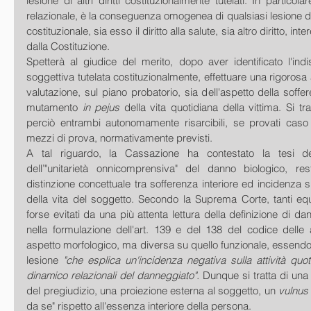
lesione di altri diritti costituzionalmente tutelati. In particol
relazionale, è la conseguenza omogenea di qualsiasi lesione di 
costituzionale, sia esso il diritto alla salute, sia altro diritto, inte
dalla Costituzione.
Spetterà al giudice del merito, dopo aver identificato l'indi
soggettiva tutelata costituzionalmente, effettuare una rigorosa
valutazione, sul piano probatorio, sia dell'aspetto della soffere
mutamento
 in pejus
 della vita quotidiana della vittima. Si tra
perciò entrambi autonomamente risarcibili, se provati caso p
mezzi di prova, normativamente previsti.
A tal riguardo, la Cassazione ha contestato la tesi della
dell’"unitarietà onnicomprensiva" del danno biologico, re
distinzione concettuale tra sofferenza interiore ed incidenza sug
della vita del soggetto. Secondo la Suprema Corte, tanti equ
forse evitati da una più attenta lettura della definizione di dan
nella formulazione dell'art. 139 e del 138 del codice delle 
aspetto morfologico, ma diversa su quello funzionale, essendo 
lesione 
"che esplica un'incidenza negativa sulla attività quoti
dinamico relazionali del danneggiato".
 Dunque si tratta di un
del pregiudizio, una proiezione esterna al soggetto, un 
vulnus
da se" rispetto all'essenza interiore della persona.