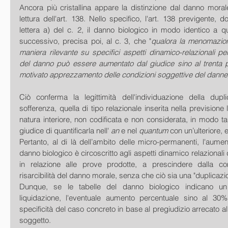
Ancora più cristallina appare la distinzione dal danno moral
lettura dell'art. 138. Nello specifico, l'art. 138 previgente, do
lettera a) del c. 2, il danno biologico in modo identico a quel
successivo, precisa poi, al c. 3, che "
qualora la menomazione
maniera rilevante su specifici aspetti dinamico-relazionali per
del danno può essere aumentato dal giudice sino al trenta 
motivato apprezzamento delle condizioni soggettive del danne
Ciò conferma la legittimità dell'individuazione della dupl
sofferenza, quella di tipo relazionale inserita nella previsione l
natura interiore, non codificata e non considerata, in modo tale
giudice di quantificarla nell' 
an 
e nel 
quantum 
con un’ulteriore,
Pertanto, al di là dell’ambito delle micro-permanenti, l'aumen
danno biologico è circoscritto agli aspetti dinamico relazionali d
in relazione alle prove prodotte, a prescindere dalla con
risarcibilità del danno morale, senza che ciò sia una "duplicazion
Dunque, se le tabelle del danno biologico indicano un 
liquidazione, l'eventuale aumento percentuale sino al 30%
specificità del caso concreto in base al pregiudizio arrecato alla
soggetto.