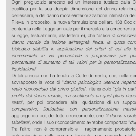
Ogni pregiudizio arrecato ad un interesse tutelato dalla Car
qualifica per la sua doppia dimensione del danno relazional
dell'essere, e del danno morale/interiorizzazione intimistica del
Rileva in proposito, la nuova formulazione dell'art. 138 Codice
contenuta nella Legge annuale per il mercato e la concorrenza,
si legge, testualmente, alla lettera e), che "
al fine di consider
danno morale da lesione all'integrità fisica, la quota cor
biologico stabilita in applicazione dei criteri di cui alle 
incrementata in via percentuale e progressiva per punt
percentuale di aumento di tali valori per la personalizzazio
liquidazione
".
Di tali principi non ha tenuto la Corte di merito, che, nella s
sovrapposto la voce di "
danno psicologico ulteriore rispett
reato riconosciuto dal primo giudice
", ritenendolo "
già in part
profilo del danno morale, ma costituente un quid pluris risp
reato
", per poi procedere alla liquidazione di un suppo
complessivo, liquidabile, con personalizzazione mas
aggiungendo poi, del tutto erroneamente, che 
"il danno morale
tabellare"
, onde il suo riconoscimento avrebbe comportato "
dup
Tra l’altro, non è comprensibile il ragionamento probatorio
determinazione della somma liquidata, non essendo stati spec