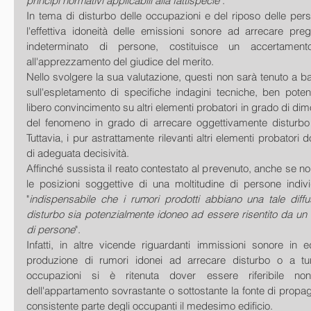
principi normativi applicabili alla fattispecie
".
In tema di disturbo delle occupazioni e del riposo delle pers
l'effettiva idoneità delle emissioni sonore ad arrecare pre
indeterminato di persone, costituisce un accertament
all'apprezzamento del giudice del merito.
Nello svolgere la sua valutazione, questi non sarà tenuto a b
sull'espletamento di specifiche indagini tecniche, ben poten
libero convincimento su altri elementi probatori in grado di dim
del fenomeno in grado di arrecare oggettivamente disturbo a
Tuttavia, i pur astrattamente rilevanti altri elementi probatori 
di adeguata decisività.
Affinché sussista il reato contestato al prevenuto, anche se no
le posizioni soggettive di una moltitudine di persone individu
"
indispensabile che i rumori prodotti abbiano una tale diffus
disturbo sia potenzialmente idoneo ad essere risentito da un
di persone
".
Infatti, in altre vicende riguardanti immissioni sonore in edi
produzione di rumori idonei ad arrecare disturbo o a tur
occupazioni si è ritenuta dover essere riferibile non 
dell'appartamento sovrastante o sottostante la fonte di propa
consistente parte degli occupanti il medesimo edificio.