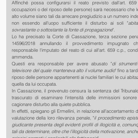
Affinché possa configurarsi il reato previsto dall'art. 659 
occupazioni o del riposo delle persone) sarà necessario che l
alto volume siano tali da arrecare pregiudizio a un numero inde
non essendo all'uopo sufficiente il disturbo ai soli "
abita
sovrastante o sottostante la fonte di propagazione
".
Lo ha precisato la Corte di Cassazione, terza sezione penal
14596/2018 annullando il provvedimento impugnato ch
responsabile l'imputato del reato di cui all'art. 659 c.p., con
ammenda.
Questi era responsabile per avere abusato "
di strumenti
televisore del quale manteneva alto il volume audio
" fino a tar
riposo delle persone appartenenti ai nuclei familiari le cui abita
quella da lui occupata.
In Cassazione, il prevenuto censura la sentenza del Tribunale, 
trascurato di esaminare l'intensità delle immissioni sonore 
cagionare disturbo alla quiete pubblica.
In effetti, spiegano gli Ermellini, in relazione all'accertamento de
valutazione della loro rilevanza penale, "
il procedimento epist
giudicante presenta degli evidenti profili di illogicità e, comun
tali da determinare, oltre che l'illogicità della motivazione, anche