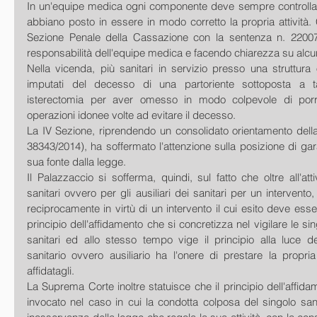
In un'equipe medica ogni componente deve sempre controllare c
abbiano posto in essere in modo corretto la propria attività. C
Sezione Penale della Cassazione con la sentenza n. 22007/
responsabilità dell'equipe medica e facendo chiarezza su alcun
Nella vicenda, più sanitari in servizio presso una struttura
imputati del decesso di una partoriente sottoposta a t
isterectomia per aver omesso in modo colpevole di porre
operazioni idonee volte ad evitare il decesso.
La IV Sezione, riprendendo un consolidato orientamento della
38343/2014), ha soffermato l'attenzione sulla posizione di gara
sua fonte dalla legge.
Il Palazzaccio si sofferma, quindi, sul fatto che oltre all'atti
sanitari ovvero per gli ausiliari dei sanitari per un intervento, 
reciprocamente in virtù di un intervento il cui esito deve esse
principio dell'affidamento che si concretizza nel vigilare le sing
sanitari ed allo stesso tempo vige il principio alla luce de
sanitario ovvero ausiliario ha l'onere di prestare la propria 
affidatagli.
La Suprema Corte inoltre statuisce che il principio dell'affid
invocato nel caso in cui la condotta colposa del singolo sanita