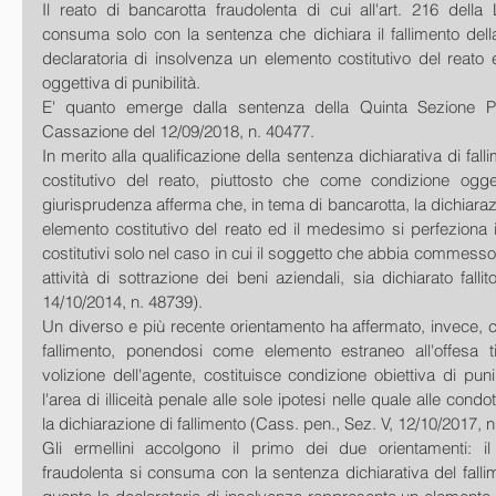
Il reato di bancarotta fraudolenta di cui all'art. 216 della 
consuma solo con la sentenza che dichiara il fallimento dell
declaratoria di insolvenza un elemento costitutivo del reato
oggettiva di punibilità.
E' quanto emerge dalla sentenza della Quinta Sezione Pe
Cassazione del 12/09/2018, n. 40477.
In merito alla qualificazione della sentenza dichiarativa di fa
costitutivo del reato, piuttosto che come condizione oggetti
giurisprudenza afferma che, in tema di bancarotta, la dichiarazi
elemento costitutivo del reato ed il medesimo si perfeziona in 
costitutivi solo nel caso in cui il soggetto che abbia commess
attività di sottrazione dei beni aziendali, sia dichiarato fall
14/10/2014, n. 48739).
Un diverso e più recente orientamento ha affermato, invece, ch
fallimento, ponendosi come elemento estraneo all'offesa ti
volizione dell'agente, costituisce condizione obiettiva di punib
l'area di illiceità penale alle sole ipotesi nelle quale alle cond
la dichiarazione di fallimento (Cass. pen., Sez. V, 12/10/2017, n
Gli ermellini accolgono il primo dei due orientamenti: il
fraudolenta si consuma con la sentenza dichiarativa del fallime