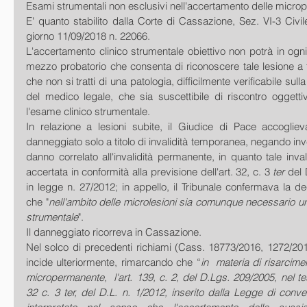
Esami strumentali non esclusivi nell'accertamento delle micro
E' quanto stabilito dalla Corte di Cassazione, Sez. VI-3 Civile
giorno 11/09/2018 n. 22066.
L'accertamento clinico strumentale obiettivo non potrà in ogni 
mezzo probatorio che consenta di riconoscere tale lesione a fin
che non si tratti di una patologia, difficilmente verificabile sulla
del medico legale, che sia suscettibile di riscontro oggettiv
l'esame clinico strumentale.
In relazione a lesioni subite, il Giudice di Pace accogli
danneggiato solo a titolo di invalidità temporanea, negando inve
danno correlato all'invalidità permanente, in quanto tale invali
accertata in conformità alla previsione dell'art. 32, c. 3 
ter
 del 
in legge n. 27/2012; in appello, il Tribunale confermava la d
che "
nell'ambito delle microlesioni sia comunque necessario un
strumentale
".
Il danneggiato ricorreva in Cassazione.
Nel solco di precedenti richiami (Cass. 18773/2016, 1272/201
incide ulteriormente, rimarcando che “
in  materia di risarcime
micropermanente,  l'art. 139, c. 2, del D.Lgs. 209/2005, nel test
32 c. 3 ter, del D.L. n. 1/2012, inserito dalla Legge di conve