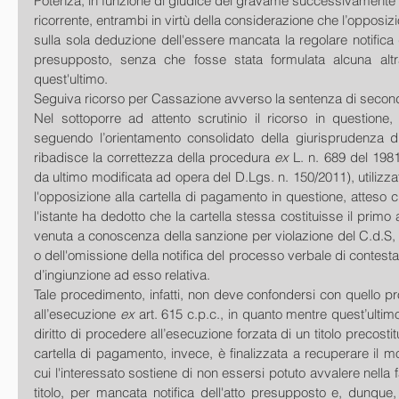
Potenza, in funzione di giudice del gravame successivamente 
ricorrente, entrambi in virtù della considerazione che l’opposizi
sulla sola deduzione dell'essere mancata la regolare notifica d
presupposto, senza che fosse stata formulata alcuna altr
quest'ultimo.
Seguiva ricorso per Cassazione avverso la sentenza di secon
Nel sottoporre ad attento scrutinio il ricorso in questione,
seguendo l’orientamento consolidato della giurisprudenza di 
ribadisce la correttezza della procedura 
ex 
L. n. 689 del 1981
da ultimo modificata ad opera del D.Lgs. n. 150/2011), utilizzat
l'opposizione alla cartella di pagamento in questione, atteso c
l'istante ha dedotto che la cartella stessa costituisse il primo a
venuta a conoscenza della sanzione per violazione del C.d.S, in
o dell'omissione della notifica del processo verbale di contesta
d’ingiunzione ad esso relativa.
Tale procedimento, infatti, non deve confondersi con quello pro
all’esecuzione 
ex
 art. 615 c.p.c., in quanto mentre quest’ultimo
diritto di procedere all’esecuzione forzata di un titolo precostitu
cartella di pagamento, invece, è finalizzata a recuperare il m
cui l'interessato sostiene di non essersi potuto avvalere nella 
titolo, per mancata notifica dell'atto presupposto e, dunque,