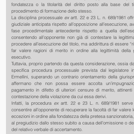
fondatezza o la titolarità del diritto posto alla base del t
procedimento di formazione dello stesso.
La disciplina processuale 
ex
 artt. 22 e 23 L. n. 689/1981 off
giudiziale anticipata rispetto all’opposizione all’esecuzione, 
fase procedimentale antecedente rispetto a quella dell’esec
consentendo all’opponente non già di contestare la legittima
procedere all’esecuzione del titolo, ma addirittura di essere “r
far valere ragioni di merito in ordine alla legittimità della g
esecutivo.
Tuttavia, proprio partendo da questa considerazione, ossia dalla
specifica procedura processuale prevista dal legislatore in 
Ermellini, superando un contrario orientamento della giurispru
affermano che non possa essere accolta un’impugnazione
pagamento in difetto di ulteriori censure di merito, attinenti 
contestazione della violazione da cui essa derivi.
Infatti, la procedura 
ex 
artt. 22 e 23 L. n. 689/1981 serve
consentire all’opponente di recuperare la facoltà di far valere l
eccezioni in ordine alla fondatezza della pretesa sanzionatoria,
al pregiudizio dallo stesso subito a causa dell’omissione o della 
del relativo verbale di accertamento.