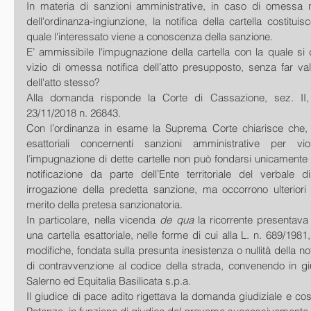
In materia di sanzioni amministrative, in caso di omessa no
dell'ordinanza-ingiunzione, la notifica della cartella costituisc
quale l'interessato viene a conoscenza della sanzione.
E’ ammissibile l'impugnazione della cartella con la quale si
vizio di omessa notifica dell’atto presupposto, senza far val
dell'atto stesso?
Alla domanda risponde la Corte di Cassazione, sez. II, 
23/11/2018 n. 26843.
Con l’ordinanza in esame la Suprema Corte chiarisce che, in
esattoriali concernenti sanzioni amministrative per vio
l’impugnazione di dette cartelle non può fondarsi unicamente 
notificazione da parte dell’Ente territoriale del verbale 
irrogazione della predetta sanzione, ma occorrono ulteriori d
merito della pretesa sanzionatoria.
In particolare, nella vicenda 
de qua
 la ricorrente presentava
una cartella esattoriale, nelle forme di cui alla L. n. 689/1981
modifiche, fondata sulla presunta inesistenza o nullità della not
di contravvenzione al codice della strada, convenendo in giud
Salerno ed Equitalia Basilicata s.p.a.
Il giudice di pace adito rigettava la domanda giudiziale e così