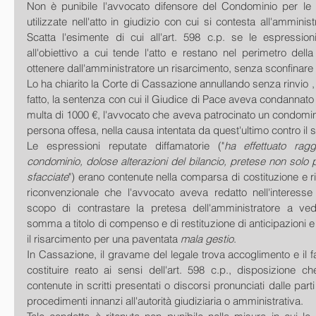
Non è punibile l'avvocato difensore del Condominio per le e
utilizzate nell'atto in giudizio con cui si contesta all'amminist
Scatta l'esimente di cui all'art. 598 c.p. se le espressioni
all'obiettivo a cui tende l'atto e restano nel perimetro della
ottenere dall'amministratore un risarcimento, senza sconfinare i
Lo ha chiarito la Corte di Cassazione annullando senza rinvio ,
fatto, la sentenza con cui il Giudice di Pace aveva condannato 
multa di 1000 €, l'avvocato che aveva patrocinato un condomini
persona offesa, nella causa intentata da quest'ultimo contro il
Le espressioni reputate diffamatorie ("
ha effettuato raggi
condominio, dolose alterazioni del bilancio, pretese non solo
sfacciate
") erano contenute nella comparsa di costituzione e
riconvenzionale che l'avvocato aveva redatto nell'interesse 
scopo di contrastare la pretesa dell'amministratore a vede
somma a titolo di compenso e di restituzione di anticipazioni e
il risarcimento per una paventata 
mala gestio
.
In Cassazione, il gravame del legale trova accoglimento e il fa
costituire reato ai sensi dell'art. 598 c.p., disposizione c
contenute in scritti presentati o discorsi pronunciati dalle parti 
procedimenti innanzi all'autorità giudiziaria o amministrativa.