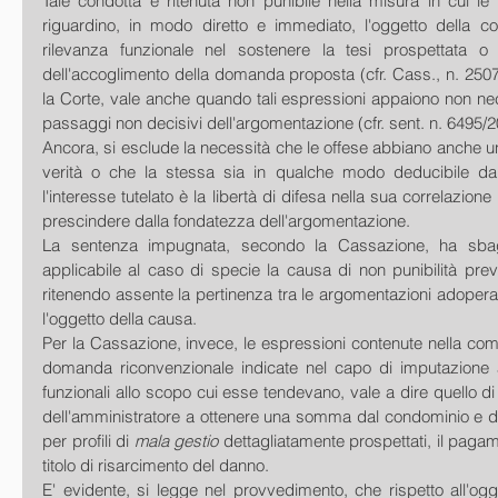
Tale condotta è ritenuta non punibile nella misura in cui le 
riguardino, in modo diretto e immediato, l'oggetto della co
rilevanza funzionale nel sostenere la tesi prospettata o 
dell'accoglimento della domanda proposta (cfr. Cass., n. 2507/
la Corte, vale anche quando tali espressioni appaiono non ne
passaggi non decisivi dell'argomentazione (cfr. sent. n. 6495/2
Ancora, si esclude la necessità che le offese abbiano anche u
verità o che la stessa sia in qualche modo deducibile dal
l'interesse tutelato è la libertà di difesa nella sua correlazione
prescindere dalla fondatezza dell'argomentazione.
La sentenza impugnata, secondo la Cassazione, ha sbagl
applicabile al caso di specie la causa di non punibilità previs
ritenendo assente la pertinenza tra le argomentazioni adoperate
l'oggetto della causa.
Per la Cassazione, invece, le espressioni contenute nella com
domanda riconvenzionale indicate nel capo di imputazione a
funzionali allo scopo cui esse tendevano, vale a dire quello di
dell'amministratore a ottenere una somma dal condominio e di 
per profili di 
mala gestio 
dettagliatamente prospettati, il pag
titolo di risarcimento del danno.
E' evidente, si legge nel provvedimento, che rispetto all'ogg