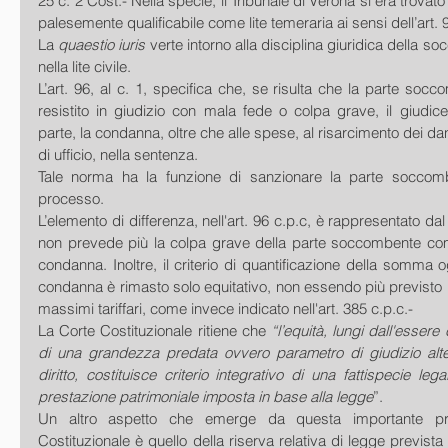
25 c. 2 Cost.- Nella specie, il Tribunale di Verona si era trovato
palesemente qualificabile come lite temeraria ai sensi dell’art. 9
La 
quaestio iuris 
verte intorno alla disciplina giuridica della s
nella lite civile.
L’art. 96, al c. 1, specifica che, se risulta che la parte socc
resistito in giudizio con mala fede o colpa grave, il giudice, 
parte, la condanna, oltre che alle spese, al risarcimento dei dan
di ufficio, nella sentenza.
Tale norma ha la funzione di sanzionare la parte soccom
processo.
L’elemento di differenza, nell'art. 96 c.p.c, è rappresentato dal 
non prevede più la colpa grave della parte soccombente co
condanna. Inoltre, il criterio di quantificazione della somma o
condanna è rimasto solo equitativo, non essendo più previsto il
massimi tariffari, come invece indicato nell'art. 385 c.p.c.-
La Corte Costituzionale ritiene che 
“l’equità, lungi dall'essere 
di una grandezza predata ovvero parametro di giudizio altern
diritto, costituisce criterio integrativo di una fattispecie leg
prestazione patrimoniale imposta in base alla legge
”.
Un altro aspetto che emerge da questa importante pro
Costituzionale è quello della riserva relativa di legge prevista d