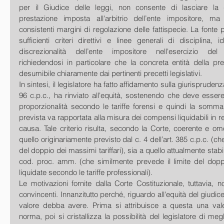
per il Giudice delle leggi, non consente di lasciare la d
prestazione imposta all'arbitrio dell’ente impositore, ma
consistenti margini di regolazione delle fattispecie. La fonte p
sufficienti criteri direttivi e linee generali di disciplina, i
discrezionalità dell’ente impositore nell'esercizio del p
richiedendosi in particolare che la concreta entità della pr
desumibile chiaramente dai pertinenti precetti legislativi.
In sintesi, il legislatore ha fatto affidamento sulla giurisprudenza 
96 c.p.c., ha rinviato all'equità, sostenendo che deve essere i
proporzionalità secondo le tariffe forensi e quindi la somma
prevista va rapportata alla misura dei compensi liquidabili in rel
causa. Tale criterio risulta, secondo la Corte, coerente e om
quello originariamente previsto dal c. 4 dell’art. 385 c.p.c. (che
del doppio dei massimi tariffari), sia a quello attualmente stabilit
cod. proc. amm. (che similmente prevede il limite del doppio
liquidate secondo le tariffe professionali).
Le motivazioni fornite dalla Corte Costituzionale, tuttavia, n
convincenti. Innanzitutto perché, riguardo all'equità del giudice
valore debba avere. Prima si attribuisce a questa una valen
norma, poi si cristallizza la possibilità del legislatore di megli