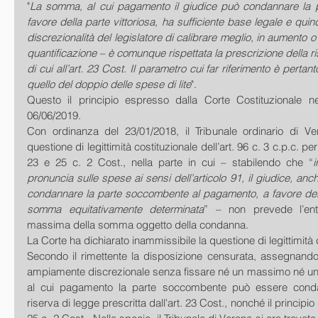
"
La somma, al cui pagamento il giudice può condannare la p
favore della parte vittoriosa, ha sufficiente base legale e quin
discrezionalità del legislatore di calibrare meglio, in aumento o 
quantificazione – è comunque rispettata la prescrizione della ris
di cui all’art. 23 Cost. Il parametro cui far riferimento è pertan
quello del doppio delle spese di lite
".
Questo il principio espresso dalla Corte Costituzionale ne
06/06/2019.
Con ordinanza del 23/01/2018, il Tribunale ordinario di Ve
questione di legittimità costituzionale dell’art. 96 c. 3 c.p.c. per 
23 e 25 c. 2 Cost., nella parte in cui – stabilendo che “
pronuncia sulle spese ai sensi dell’articolo 91, il giudice, anche
condannare la parte soccombente al pagamento, a favore della
somma equitativamente determinata
” – non prevede l’ent
massima della somma oggetto della condanna.
La Corte ha dichiarato inammissibile la questione di legittimità 
Secondo il rimettente la disposizione censurata, assegnando 
ampiamente discrezionale senza fissare né un massimo né u
al cui pagamento la parte soccombente può essere condan
riserva di legge prescritta dall'art. 23 Cost., nonché il principio di 