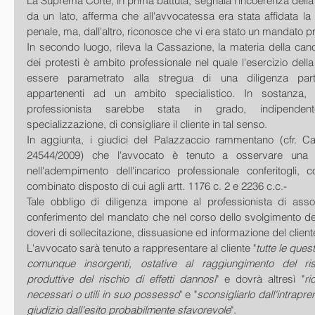
La Suprema Corte, in prima battuta, segnala l'incoerenza della Co
da un lato, afferma che all'avvocatessa era stata affidata la 
penale, ma, dall'altro, riconosce che vi era stato un mandato p
In secondo luogo, rileva la Cassazione, la materia della cance
dei protesti è ambito professionale nel quale l'esercizio dell
essere parametrato alla stregua di una diligenza parti
appartenenti ad un ambito specialistico. In sostanza, p
professionista sarebbe stata in grado, indipenden
specializzazione, di consigliare il cliente in tal senso.
In aggiunta, i giudici del Palazzaccio rammentano (cfr. C
24544/2009) che l'avvocato è tenuto a osservare una pa
nell'adempimento dell'incarico professionale conferitogli
combinato disposto di cui agli artt. 1176 c. 2 e 2236 c.c.-
Tale obbligo di diligenza impone al professionista di assolv
conferimento del mandato che nel corso dello svolgimento del
doveri di sollecitazione, dissuasione ed informazione del client
L'avvocato sarà tenuto a rappresentare al cliente "
tutte le questi
comunque insorgenti, ostative al raggiungimento del ri
produttive del rischio di effetti dannosi
" e dovrà altresì "
ri
necessari o utili in suo possesso
" e "
sconsigliarlo dall'intrapr
giudizio dall'esito probabilmente sfavorevole
".