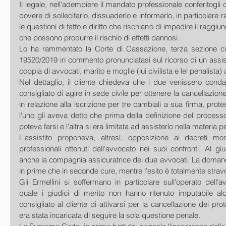
Il legale, nell'adempiere il mandato professionale conferitogli da
dovere di sollecitarlo, dissuaderlo e informarlo, in particolare r
le questioni di fatto e diritto che rischiano di impedire il raggiun
che possono produrre il rischio di effetti dannosi.
Lo ha rammentato la Corte di Cassazione, terza sezione civil
19520/2019 in commento pronunciatasi sul ricorso di un assistit
coppia di avvocati, marito e moglie (lui civilista e lei penalista) a
Nel dettaglio, il cliente chiedeva che i due venissero conda
consigliato di agire in sede civile per ottenere la cancellazione 
in relazione alla iscrizione per tre cambiali a sua firma, prot
l'uno gli aveva detto che prima della definizione del processo 
poteva farsi e l'altra si era limitata ad assisterlo nella materia p
L'assistito proponeva, altresì, opposizione ai decreti moni
professionali ottenuti dall'avvocato nei suoi confronti. Al gi
anche la compagnia assicuratrice dei due avvocati. La domanda
in prime che in seconde cure, mentre l'esito è totalmente strav
Gli Ermellini si soffermano in particolare sull'operato dell'av
quale i giudici di merito non hanno ritenuto imputabile a
consigliato al cliente di attivarsi per la cancellazione dei prot
era stata incaricata di seguire la sola questione penale.