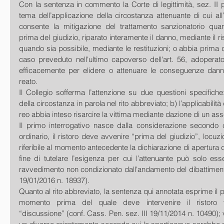
Con la sentenza in commento la Corte di legittimità, sez. II pe
tema dell’applicazione della circostanza attenuante di cui all’
consente la mitigazione del trattamento sanzionatorio quan
prima del giudizio, riparato interamente il danno, mediante il ri
quando sia possibile, mediante le restituzioni; o abbia prima de
caso preveduto nell'ultimo capoverso dell'art. 56, adopera
efficacemente per elidere o attenuare le conseguenze dann
reato.
Il Collegio sofferma l’attenzione su due questioni specifiche:
della circostanza in parola nel rito abbreviato; b) l’applicabilità
reo abbia inteso risarcire la vittima mediante dazione di un as
Il primo interrogativo nasce dalla considerazione secondo cu
ordinario, il ristoro deve avvenire “prima del giudizio”, locuz
riferibile al momento antecedente la dichiarazione di apertura de
fine di tutelare l’esigenza per cui l’attenuante può solo esse
ravvedimento non condizionato dall'andamento del dibattimento
19/01/2016 n. 18937).  
Quanto al rito abbreviato, la sentenza qui annotata esprime il pr
momento prima del quale deve intervenire il ristoro va
“discussione” (conf. Cass. Pen. sez. III 19/11/2014 n. 10490); va