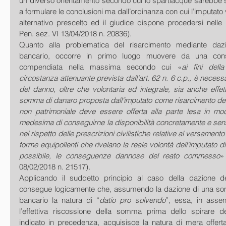
un diverso orientamento secondo cui lo spartiacque sarebbe se
a formulare le conclusioni ma dall’ordinanza con cui l’imputato
alternativo prescelto ed il giudice dispone procedersi nelle 
Pen. sez. VI 13/04/2018 n. 20836).
Quanto alla problematica del risarcimento mediante daz
bancario, occorre in primo luogo muovere da una consi
compendiata nella massima secondo cui «
ai fini della
circostanza attenuante prevista dall'art. 62 n. 6 c.p., è necessa
del danno, oltre che volontaria ed integrale, sia anche effet
somma di danaro proposta dall'imputato come risarcimento del
non patrimoniale deve essere offerta alla parte lesa in mod
medesima di conseguirne la disponibilità concretamente e senza
nel rispetto delle prescrizioni civilistiche relative al versamento
forme equipollenti che rivelano la reale volontà dell'imputato di
possibile, le conseguenze dannose del reato commesso
»
08/02/2018 n. 21517).
Applicando il suddetto principio al caso della dazione de
consegue logicamente che, assumendo la dazione di una so
bancario la natura di “
datio pro solvendo
”, essa, in assen
l’effettiva riscossione della somma prima dello spirare d
indicato in precedenza, acquisisce la natura di mera offerta