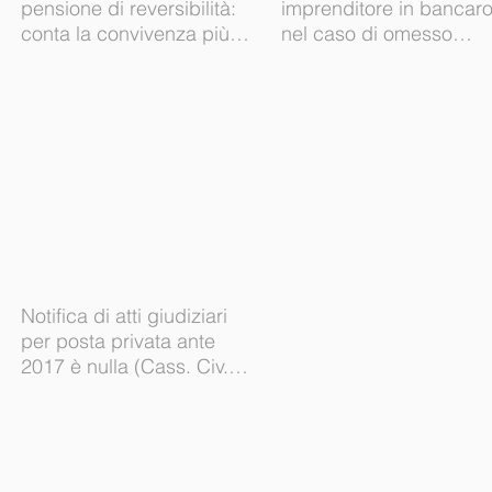
pensione di reversibilità:
imprenditore in bancaro
conta la convivenza più
nel caso di omesso
lunga (Cass. Civ. sez. I
mantenimento del figlio
ord.
minore (Ca
Notifica di atti giudiziari
per posta privata ante
2017 è nulla (Cass. Civ.
SS.UU. sent. 10/01/2020