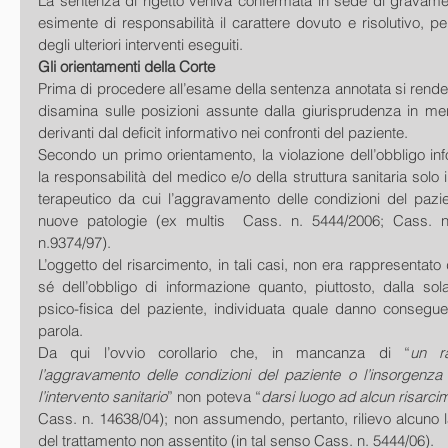
La sentenza di rigetto veniva confermata in sede di gravame
esimente di responsabilità il carattere dovuto e risolutivo, per l
degli ulteriori interventi eseguiti. 
Gli orientamenti della Corte
Prima di procedere all’esame della sentenza annotata si rend
disamina sulle posizioni assunte dalla giurisprudenza in mer
derivanti dal deficit informativo nei confronti del paziente. 
Secondo un primo orientamento, la violazione dell’obbligo in
la responsabilità del medico e/o della struttura sanitaria solo
terapeutico da cui l’aggravamento delle condizioni del pazie
nuove patologie (ex multis  Cass. n. 5444/2006; Cass. n
n.9374/97). 
L’oggetto del risarcimento, in tali casi, non era rappresentato
sé dell’obbligo di informazione quanto, piuttosto, dalla sola l
psico-fisica del paziente, individuata quale danno conseguen
parola. 
Da qui l’ovvio corollario che, in mancanza di “
un ra
l’aggravamento delle condizioni del paziente o l’insorgenza 
l’intervento sanitario
” non poteva “
darsi luogo ad alcun risarci
Cass. n. 14638/04); non assumendo, pertanto, rilievo alcuno 
del trattamento non assentito (in tal senso Cass. n. 5444/06). 