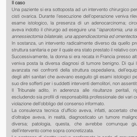
Il caso
Una paziente si era sottoposta ad un intervento chirurgico per 
cisti ovarica. Durante l’esecuzione dell’operazione veniva rile
esame istologico, la presenza di un adenocarcinoma; circo
aveva indotto il chirurgo ad eseguire una “
laparotomia, una is
annessiectomia bilaterale, una appendicectomia ed omentecto
In sostanza, un intervento radicalmente diverso da quello p
struttura sanitaria e per il quale era stato prestato il relativo co
Successivamente, la donna si era recata in Francia presso al
veniva posta la diversa diagnosi di tumore benigno. Di qui la r
avanzata nei confronti della struttura ospedaliera, dell’equi
degli altri sanitari che avevano eseguito gli esami istologici pe
suo dire sofferti per i suddetti interventi demolitori, non assentiti
Il Tribunale adito, in aderenza alle risultanze peritali, 
escludendo sia profili di responsabilità professionale dei vari co
violazione dell’obbligo del consenso informato. 
La consulenza tecnica d’ufficio aveva, infatti, accertato ch
d’oltralpe aveva, in realtà, diagnosticato un tumore malign
diversa; patologia, questa, che avrebbe comunque giusti
dell’intervento come sopra concretizzata. 