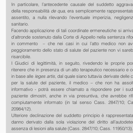
In particolare, l’antecedente causale del suddetto aggrava
della responsabilità 
de qua
, era semplicemente rappresentato
assentito, a nulla rilevando l’eventuale imperizia, neglige
sanitario. 
Facendo applicazione di tali coordinate ermeneutiche si arriv
d’altronde sostenuto dalla Corte di Appello nella sentenza rifo
in commento  – che nei casi in cui l’atto medico non av
peggioramento dello stato di salute del paziente non vi sare
risarcibile. 
I Giudici di legittimità, in seguito, rivedendo le proprie pos
ritenere che in presenza di un atto terapeutico necessario e c
in base alle 
leges artis
, dal quale siano tuttavia derivate dell
per la salute del paziente, il medico – che non ha assolt
informativo - potrà essere chiamato a rispondere per i sudde
paziente dimostri, anche in via presuntiva, che avrebbe rifiu
compiutamente informato (in tal senso Cass. 2847/10; Ca
20984/12). 
Ulteriore declinazione del suddetto principio è rappresentata d
danno derivato dalla sola violazione del diritto all’autodet
assenza di lesioni alla salute (Cass. 2847/10; Cass. 11950/13).