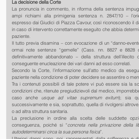
La decisione della Corte
La pronuncia in commento, in riforma della sentenza impugn
ampi richiami alla primigenia sentenza n. 2847/10 – l’ori
espresso dai Giudici di Piazza Cavour, così riconoscendo il da
in caso di intervento correttamente eseguito che abbia determin
paziente. 
Il tutto previa disamina – con evocazione di un “danno-evento”
ormai note sentenze “gemelle” (Cass. nn. 8827 e 8828 d
definitivamente abbandonato – della struttura dell’illecito 
conseguente enucleazione dei vari danni ad esso correlati. 
Secondo la Corte, l’informazione sull’atto medico da esegu
paziente nella condizione di poter decidere se assentire o meno 
Tra i contenuti possibili di tale potere vi può essere sia la sc
condizioni che, ritenute pregiudizievoli dal medico, imporrebber
caso anche 
usque ad vitae supremum exitum
); sia qu
successivamente e sia, soprattutto, quella di rivolgersi altrove
o ad altra struttura sanitaria. 
La preclusione in ordine alla scelta delle suddette opzio
conseguenza, poiché si “
concreta nella privazione della li
autodeterminarsi circa la sua persona fisica
”. 
Ulteriori danni sono, poi, rappresentati dalla sofferenza e da