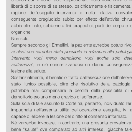
libertà di disporre di se stesso, psichicamente e fisicamente, 
ragione dell’eseguito intervento e nella relativa conval
conseguente pregiudizio subito per effetto dell’attività chiru
abbia eliminato, sebbene a fini terapeutici, parti del corpo e le 
organiche. 
Non solo. 
Sempre secondo gli Ermellini, la paziente avrebbe potuto rivol
si rilevi che sarebbe stata possibile in relazione alla patologia
intervento vuoi meno demolitorio vuoi anche solo deter
sofferenza
”, in ciò concretizzandosi un danno conseguenza so
lesione alla salute. 
Sostanzialmente, il beneficio tratto dall’esecuzione dell’inter
stato l’unico possibile, oltre che risolutivo della patologi
potrebbe mai compensare la perdita della possibilità di
demolitorio e/o uno meno gravido di sofferenze. 
Sulla scia di tale assunto la Corte ha, pertanto, individuato l’er
impugnata nell’asserita utilità dell’operazione eseguita, ivi 
capace di elidere la lesione del diritto al consenso informato. 
Né varrebbe invocare, in contrario, una presunta prevalenza 
bene “salute” ove comparato ad altri interessi, giacché tale