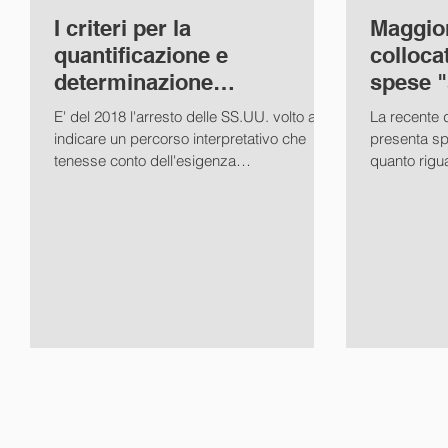
I criteri per la
Maggior
quantificazione e
colloca
determinazione
spese "
dell'assegno di divorzile
(Cass. C
E' del 2018 l'arresto delle SS.UU. volto ad
La recente 
secondo la giurisprudenza
05/12/2
indicare un percorso interpretativo che
presenta sp
della Cassazione
tenesse conto dell'esigenza
quanto rigua
riequilibratrice...
ragionament