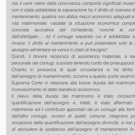
ma il venir meno della convivenza comporta significati mutamen
non è stata addebitata la separazione ha il diritto di ricevere da
mantenimento, qualora non abbia mezzi economici adeguati a m
vita matrimoniale, valutate la situazione economica compl
concreta lavorativa del richiedente, nonché le cond
dell'obbligato…; b) il coniuge separato cui è addebitata l
invece, il diritto al mantenimento e può pretendere solo la 
assegno alimentare se versa in stato di bisogno".
Quindi, il dovere reciproco di assistenza materiale, a se
personale dei coniugi, sussiste tenendo conto dei presupposti
Chiarito in presenza di quali circostanze si ha diritto 
dell'assegno di mantenimento, occorre a questo punto esaminar
Suprema Corte in relazione alla breve durata del matrimonio
riconoscimento di detto beneficio economico.
Il rilievo della durata del matrimonio è stato circoscrit
quantificazione dell'assegno e, infatti, è stato affermat
matrimonio ed il contributo apportato da un coniuge alla form
dell'altro coniuge, ovvero di quello comune, integrano param
occasione della quantificazione dell'assegno divorzile, e non p
di escludere la spettanza dell'assegno di mantenimento in