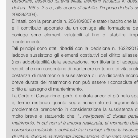
personale, essendo tuttavia siffatti elementi valutabili in quest
dell'art. 156 c. 2 c.c., allo scopo di stabilire l'importo di detto 
20638/2004).
E infatti, con la pronuncia n. 25618/2007 è stato ribadito che la
e il contributo apportato da un coniuge alla formazione del 
coniuge sono elementi valutabili al fine di stabilire l'imp
mantenimento.
Tali principi sono stati ribaditi con la decisione n. 1622/201
laddove sussistono gli elementi costitutivi del diritto all'as
(non addebitabilità della separazione, non titolarità di adeguati
redditi che non consentano di mantenere un tenore di vita analo
costanza di matrimonio e sussistenza di una disparità economic
breve durata del matrimonio non può essere riconosciuta effi
diritto all'assegno di mantenimento.
La Corte di Cassazione, però, è entrata ancor di più nello spec
e, fermo restando quanto sopra richiamato ed argomentato,
problematica prendendo in considerazione la sussistenza di
molto breve e statuendo che 
"…nell'ipotesi di durata part
matrimonio, in cui non si è ancora realizzata, al momento dell
comunione materiale e spirituale tra i coniugi, attesa la insussi
di vita e, dunque, la mancata instaurazione di un vero rapporto a