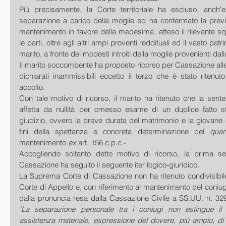
Più precisamente, la Corte territoriale ha escluso, anch'es
separazione a carico della moglie ed ha confermato la previs
mantenimento in favore della medesima, atteso il rilevante squ
le parti, oltre agli altri ampi proventi reddituali ed il vasto pat
marito, a fronte dei modesti introiti della moglie provenienti dalla
Il marito soccombente ha proposto ricorso per Cassazione alle
dichiarati inammissibili eccetto il terzo che è stato ritenuto
accolto.
Con tale motivo di ricorso, il marito ha ritenuto che la sen
affetta da nullità per omesso esame di un duplice fatto sto
giudizio, ovvero la breve durata del matrimonio e la giovane et
fini della spettanza e concreta determinazione del 
qua
mantenimento 
ex
 art. 156 c.p.c.-
Accogliendo soltanto detto motivo di ricorso, la prima se
Cassazione ha seguito il seguente iter logico-giuridico.
La Suprema Corte di Cassazione non ha ritenuto condivisibile
Corte di Appello e, con riferimento al mantenimento del coniu
"La separazione personale tra i coniugi non estingue il 
assistenza materiale, espressione del dovere, più ampio, di s