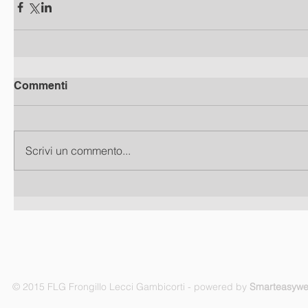
Commenti
Scrivi un commento...
© 2015 FLG Frongillo Lecci Gambicorti - powered by
Smarteasyw