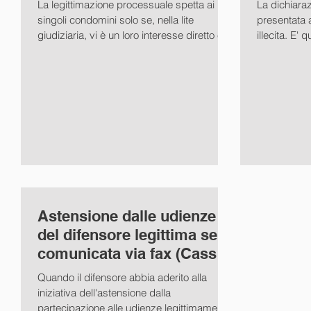
La legittimazione processuale spetta ai
La dichiara
sez. II
singoli condomini solo se, nella lite
presentata 
giudiziaria, vi è un loro interesse diretto e
illecita. E'
non mediato....
della II...
Astensione dalle udienze
del difensore legittima se
comunicata via fax (Cass.
Pen. sez. IV sent. 26/
Quando il difensore abbia aderito alla
iniziativa dell'astensione dalla
partecipazione alle udienze legittimamente