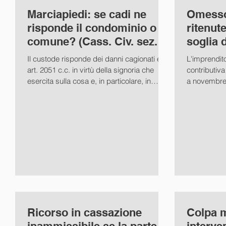
Marciapiedi: se cadi ne
Omesso
risponde il condominio o il
ritenut
comune? (Cass. Civ. sez. III
soglia 
ord. 31/01/2018 n.
contrib
Il custode risponde dei danni cagionati ex
L'imprendit
art. 2051 c.c. in virtù della signoria che
contributiva
esercita sulla cosa e, in particolare, in
a novembre 
relazione...
10...
Ricorso in cassazione
Colpa m