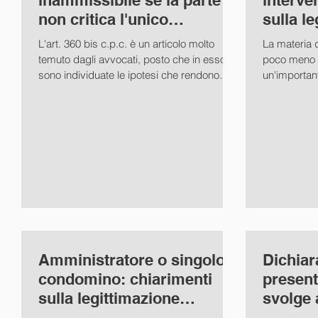
inammissibile se la parte
interve
non critica l'unico
sulla legge G
precedente (Cass. Civ. sez.
SS.UU. 
L'art. 360 bis c.p.c. è un articolo molto
La materia 
temuto dagli avvocati, posto che in esso
poco meno d
sono individuate le ipotesi che rendono
un'importan
inammissibile...
del...
Amministratore o singolo
Dichiar
condomino: chiarimenti
present
sulla legittimazione
svolge a
processuale (Cass. Civ.
(Cass. P