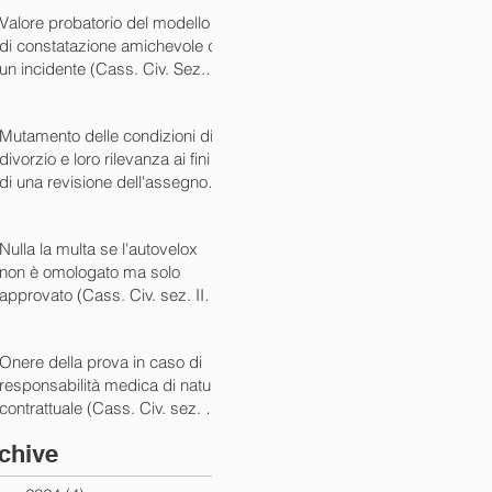
07/05/2024)
Valore probatorio del modello
di constatazione amichevole di
un incidente (Cass. Civ. Sez. III
ord. n. 15431 del 03/06/2024)
Mutamento delle condizioni di
divorzio e loro rilevanza ai fini
di una revisione dell'assegno
(Cass. Civ. Sez. I ord. n. 13175
del 14/05/2024)
Nulla la multa se l'autovelox
non è omologato ma solo
approvato (Cass. Civ. sez. II
ord. n. 10505/2024)
Onere della prova in caso di
responsabilità medica di natura
contrattuale (Cass. Civ. sez. III
ord. 5922 del 05/03/2024)
chive