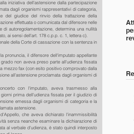
lla iniziativa dell'astensione dalla partecipazione 
ata dagli organismi rappresentativi di categoria, 
del giudice del rinvio della trattazione della 
At
azione effettuata o comunicata dal difensore nelle 
ce di autoregolamentazione, determina una nullità 
pe
 ai sensi dell'art. 178 c.p.p. c. 1, lettera c).
re
enale della Corte di cassazione con la sentenza in 
co
(C
 pronuncia, il difensore dell'imputato appellante 
grado non aveva preso parte all'udienza fissata 
do a mezzo fax (con esito positivo comprovato dalla 
Re
esione all'astensione proclamata dagli organismi di 
 concerto con l'imputato, aveva trasmesso alla 
giorni prima dell'udienza fissata per il giudizio di 
ensione emessa dagli organismi di categoria e la 
clamata astensione.
'Appello, che aveva dichiarato l'inammissibilità 
ività senza neanche esaminare la dichiarazione di 
ta al verbale d'udienza, è stato quindi interposto 