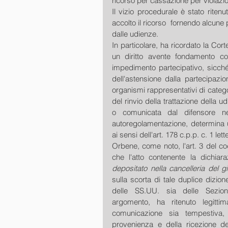
ricorso per cassazione per violazio
Il vizio procedurale è stato riten
accolto il ricorso  fornendo alcune 
dalle udienze.
In particolare, ha ricordato la Cort
un diritto avente fondamento co
impedimento partecipativo, sicché, 
dell'astensione dalla partecipazi
organismi rappresentativi di categ
del rinvio della trattazione della u
o comunicata dal difensore nel
autoregolamentazione, determina u
ai sensi dell'art. 178 c.p.p. c. 1 lett
Orbene, come noto, l'art. 3 del co
che l'atto contenente la dichia
depositato nella cancelleria del g
sulla scorta di tale duplice dizion
delle SS.UU. sia delle Sezioni
argomento, ha ritenuto legitt
comunicazione sia tempestiva, s
provenienza e della ricezione dell