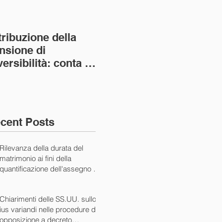
tribuzione della
Va assolto il padre
Not
nsione di
imprenditore in
giu
versibilità: conta la
bancarotta nel caso
pri
nvivenza più lunga
di omesso
nul
ass. Civ. sez. I ord.
mantenimento del
SS.
figlio minore (Ca
10/
cent Posts
Rilevanza della durata del
matrimonio ai fini della
quantificazione dell'assegno di
mantenimento (Cass. Civ. Sez.
I ord. 20507 24/07/2024)
Chiarimenti delle SS.UU. sullo
ius variandi nelle procedure di
opposizione a decreto