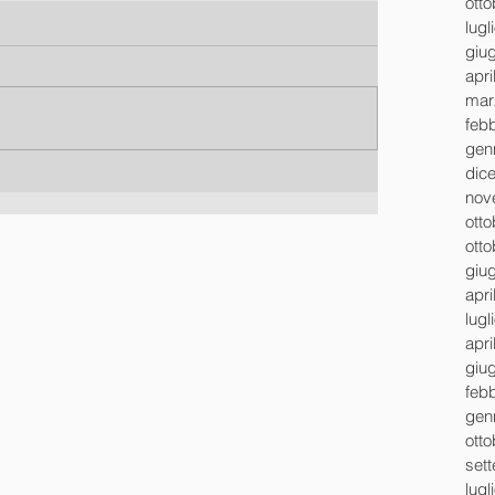
ott
lugl
giu
apri
mar
feb
gen
dic
nov
ott
ott
giu
apri
lugl
apri
giu
feb
gen
ott
set
lugl