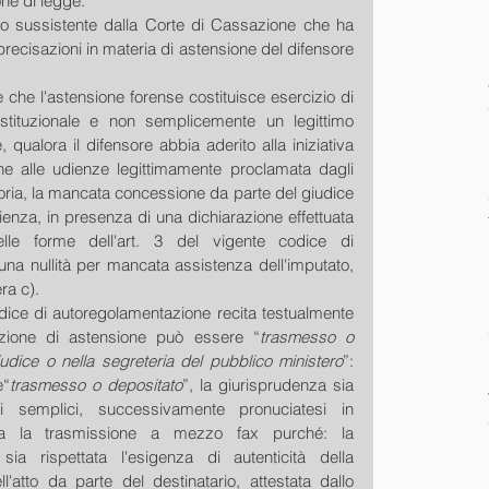
ne di legge.
uto sussistente dalla Corte di Cassazione che ha 
precisazioni in materia di astensione del difensore 
e che l'astensione forense costituisce esercizio di 
stituzionale e non semplicemente un legittimo 
qualora il difensore abbia aderito alla iniziativa 
one alle udienze legittimamente proclamata dagli 
oria, la mancata concessione da parte del giudice 
dienza, in presenza di una dichiarazione effettuata 
le forme dell'art. 3 del vigente codice di 
na nullità per mancata assistenza dell'imputato, 
era c).
dice di autoregolamentazione recita testualmente 
razione di astensione può essere “
trasmesso o 
iudice o nella segreteria del pubblico ministero
”: 
e“
trasmesso o depositato
”, la giurisprudenza sia 
 semplici, successivamente pronuciatesi in 
ima la trasmissione a mezzo fax purché: la 
ia rispettata l'esigenza di autenticità della 
'atto da parte del destinatario, attestata dallo 