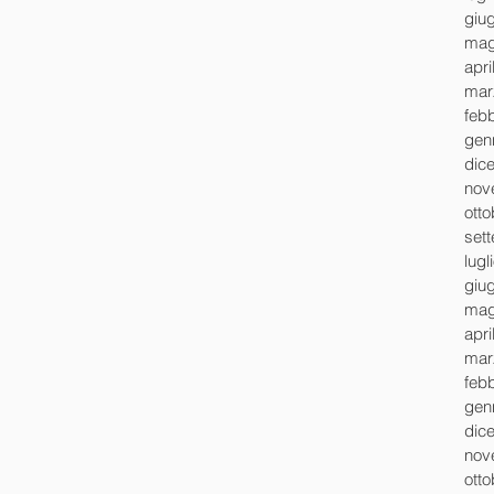
giu
mag
apri
mar
feb
gen
dic
nov
ott
set
lugl
giu
mag
apri
mar
feb
gen
dic
nov
ott