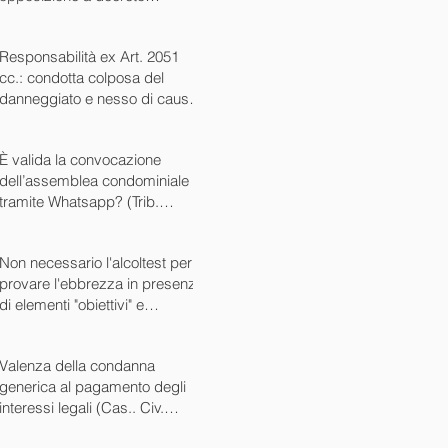
ingiuntivo (Cass. Civ. SS.UU.
sent. 26727 15/10/2024)
Responsabilità ex Art. 2051
cc.: condotta colposa del
danneggiato e nesso di causa
(Cass. Civ. sez. III ord. n.
24799 del 16/09/2024)
È valida la convocazione
dell’assemblea condominiale
tramite Whatsapp? (Trib.
Avellino sent. 1705 08/10/2024)
Non necessario l'alcoltest per
provare l'ebbrezza in presenza
di elementi "obiettivi" e
sintomatici (Cass. Pen. Sez. IV
sent. n. 20763 del 27/05/2024)
Valenza della condanna
generica al pagamento degli
interessi legali (Cas.. Civ.
SS.UU. sent. n. 12449