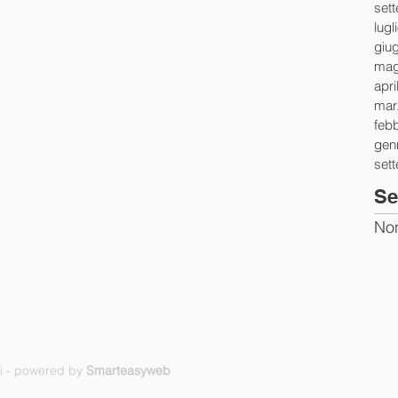
set
lugl
giu
mag
apri
mar
feb
gen
set
Se
Non
ti - powered by
Smarteasyweb