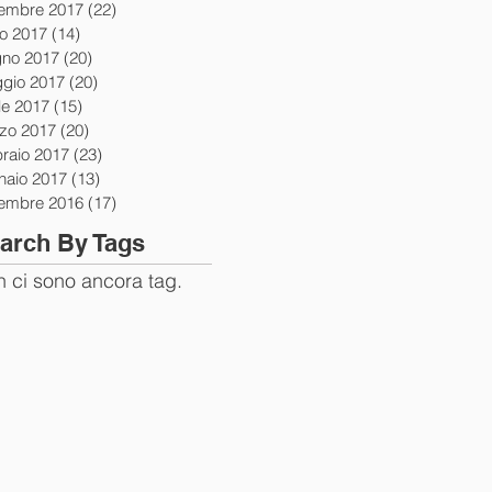
tembre 2017
(22)
22 post
io 2017
(14)
14 post
gno 2017
(20)
20 post
gio 2017
(20)
20 post
le 2017
(15)
15 post
zo 2017
(20)
20 post
braio 2017
(23)
23 post
naio 2017
(13)
13 post
tembre 2016
(17)
17 post
arch By Tags
 ci sono ancora tag.