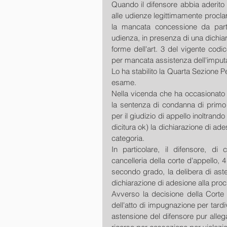
Quando il difensore abbia aderito a
alle udienze legittimamente proclam
la mancata concessione da parte 
udienza, in presenza di una dichiar
forme dell'art. 3 del vigente codi
per mancata assistenza dell'imputato,
Lo ha stabilito la Quarta Sezione P
esame.
Nella vicenda che ha occasionato la
la sentenza di condanna di primo 
per il giudizio di appello inoltran
dicitura ok) la dichiarazione di ad
categoria.
In particolare, il difensore, di
cancelleria della corte d'appello, 4 
secondo grado, la delibera di ast
dichiarazione di adesione alla pro
Avverso la decisione della Corte d
dell'atto di impugnazione per tard
astensione del difensore pur allega