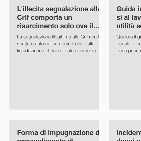
L'illecita segnalazione alla
Guida i
Crif comporta un
sì ai la
risarcimento solo ove il
utilità 
danno sia provato dall’in
oppone
La segnalazione illegittima alla Crif non fa
Qualora il 
scattare automaticamente il diritto alla
penale di c
liquidazione del danno patrimoniale: spetta
pena pecunia
a colui...
utilità, non è
Forma di impugnazione del
Inciden