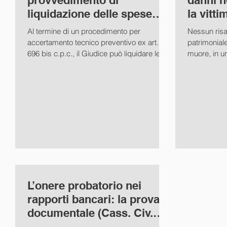
provvedimento di
danni n
liquidazione delle spese
la vitt
nell'ATP (Cass. Civ. Sez. VI
ore (Ca
Al termine di un procedimento per
Nessun risa
accertamento tecnico preventivo ex art.
patrimoniale
696 bis c.p.c., il Giudice può liquidare le
muore, in u
spese del giudizio...
sinistro, non
L’onere probatorio nei
rapporti bancari: la prova
documentale (Cass. Civ.
Sez. I sent. 28/11/2018 n.