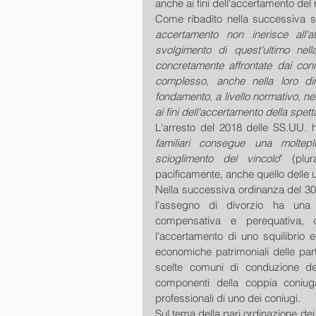
anche ai fini dell'accertamento del re
Come ribadito nella successiva s
accertamento non inerisce all'at
svolgimento di quest'ultimo nella
concretamente affrontate dai coni
complesso, anche nella loro di
fondamento, a livello normativo, nei c
ai fini dell'accertamento della spet
L'arresto del 2018 delle SS.UU. 
familiari consegue una moltepli
scioglimento del vincolo
" (plur
pacificamente, anche quello delle uni
Nella successiva ordinanza del 30/
l'assegno di divorzio ha una 
compensativa e perequativa, 
l'accertamento di uno squilibrio e
economiche patrimoniali delle parti
scelte comuni di conduzione della
componenti della coppia coniugata
professionali di uno dei coniugi.
Sul tema della pari ordinazione dei cr