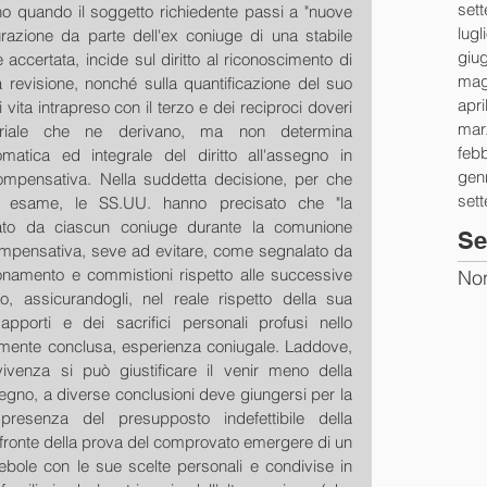
set
no quando il soggetto richiedente passi a "nuove 
lugl
urazione da parte dell'ex coniuge di una stabile 
giu
 accertata, incide sul diritto al riconoscimento di 
mag
 revisione, nonché sulla quantificazione del suo 
apri
vita intrapreso con il terzo e dei reciproci doveri 
mar
riale che ne derivano, ma non determina 
feb
atica ed integrale del diritto all'assegno in 
gen
mpensativa. Nella suddetta decisione, per che 
set
 in esame, le SS.UU. hanno precisato che "la 
dato da ciascun coniuge durante la comunione 
Se
-compensativa, seve ad evitare, come segnalato da 
ionamento e commistioni rispetto alle successive 
Non
ato, assicurandogli, nel reale rispetto della sua 
apporti e dei sacrifici personali profusi nello 
vamente conclusa, esperienza coniugale. Laddove, 
venza si può giustificare il venir meno della 
gno, a diverse conclusioni deve giungersi per la 
esenza del presupposto indefettibile della 
ronte della prova del comprovato emergere di un 
ebole con le sue scelte personali e condivise in 