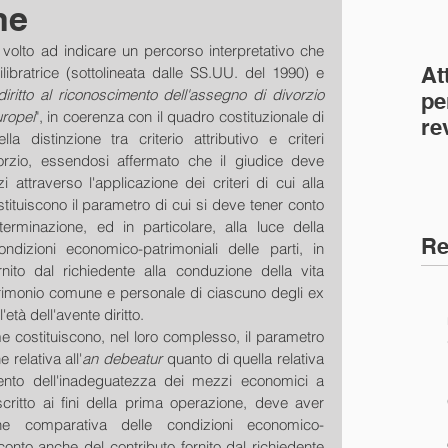
ne
 volto ad indicare un percorso interpretativo che 
At
libratrice (sottolineata dalle SS.UU. del 1990) e 
 diritto al riconoscimento dell'assegno di divorzio 
pe
uropei
", in coerenza con il quadro costituzionale di 
re
a distinzione tra criterio attributivo e criteri 
co
orzio, essendosi affermato che il giudice deve 
(C
attraverso l'applicazione dei criteri di cui alla 
tituiscono il parametro di cui si deve tener conto 
terminazione, ed in particolare, alla luce della 
Re
dizioni economico-patrimoniali delle parti, in 
nito dal richiedente alla conduzione della vita 
trimonio comune e personale di ciascuno degli ex 
'età dell'avente diritto.
same costituiscono, nel loro complesso, il parametro 
 relativa all'
an debeatur 
quanto di quella relativa 
mento dell'inadeguatezza dei mezzi economici a 
critto ai fini della prima operazione, deve aver 
ne comparativa delle condizioni economico-
conto anche del contributo fornito dal richiedente 