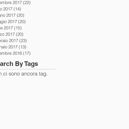
tembre 2017
(22)
22 post
io 2017
(14)
14 post
gno 2017
(20)
20 post
gio 2017
(20)
20 post
le 2017
(15)
15 post
zo 2017
(20)
20 post
braio 2017
(23)
23 post
naio 2017
(13)
13 post
tembre 2016
(17)
17 post
arch By Tags
 ci sono ancora tag.