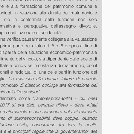
iare e alla formazione del patrimonio comune e 
niugi, in relazione alla durata del matrimonio e 
tto ciò in conformità della funzione non solo 
sativa e perequativa dell'assegno divorzile, 
io costituzionale di solidarietà.
una verifica causalmente collegata alla valutazione 
 prima parte del citato art. 5 c. 6 proprio al fine di 
disparità della situazione economico-patrimoniale 
glimento del vincolo, sia dipendente dalle scelte di 
ttate e condivise in costanza di matrimonio, con il 
onali e reddituali di una delle parti in funzione del 
lia, "
in relazione alla durata, fattore di cruciale 
ontributo di ciascun coniuge alla formazione del 
o dell'altro coniuge
".
denziato come "
l'autoresponsabilità - cui nella 
017 si era dato centrale rilievo - deve infatti 
ita matrimoniale e non comparire solo al momento 
to di autoresponsabilità della coppia, quando 
l'unione civile) concordano tra loro le scelte 
e le principali regole che la governeranno; alle 