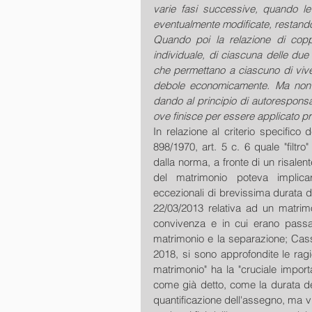
varie fasi successive, quando le 
eventualmente modificate, restando
Quando poi la relazione di coppia
individuale, di ciascuna delle due
che permettano a ciascuno di vive
debole economicamente. Ma non 
dando al principio di autoresponsab
ove finisce per essere applicato p
In relazione al criterio specifico 
898/1970, art. 5 c. 6 quale "filtro" 
dalla norma, a fronte di un risalent
del matrimonio poteva implicar
eccezionali di brevissima durata de
22/03/2013 relativa ad un matrimon
convivenza e in cui erano passat
matrimonio e la separazione; Cass
2018, si sono approfondite le ragion
matrimonio" ha la "cruciale import
come già detto, come la durata del 
quantificazione dell'assegno, ma vie