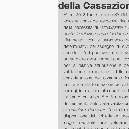
della Cassazio
E' del 2018 l'arresto delle SS.UU.
tenesse conto dell'esigenza riequi
della necessità di "
attualizzare il
anche in relazione agli standars e
riferimento, con superamento dell
determinativi dell'assegno di div
accertare l'adeguatezza dei mezzi 
prima parte della norma i quali cos
per la relativa attribuzione e de
valutazione comparativa delle con
considerazione del contributo for
familiare e alla formazione del pa
coniugi, in relazione alla durata e all
I criteri di cui all'art. 5 c. 6 in e
di riferimento tanto della valutazione
al 
quantum debeatur
: l'accerta
disposizione del richiedente, pres
luogo mediante una valutazio
patrimoniali delle parti che tenga 