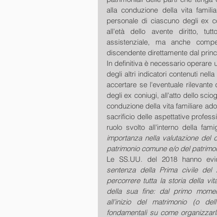
alla conduzione della vita famil
personale di ciascuno degli ex co
all'età dello avente diritto, tu
assistenziale, ma anche compen
discendente direttamente dal princip
In definitiva è necessario operare 
degli altri indicatori contenuti nella
accertare se l'eventuale rilevante 
degli ex coniugi, all'atto dello scio
conduzione della vita familiare ado
sacrificio delle aspettative professi
ruolo svolto all'interno della famig
importanza nella valutazione del c
patrimonio comune e/o del patrimoni
Le SS.UU. del 2018 hanno evi
sentenza della Prima civile del 2
percorrere tutta la storia della v
della sua fine: dal primo momen
all'inizio del matrimonio (o del
fondamentali su come organizzarla 