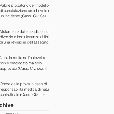
07/05/2024)
Valore probatorio del modello
di constatazione amichevole di
un incidente (Cass. Civ. Sez. III
ord. n. 15431 del 03/06/2024)
Mutamento delle condizioni di
divorzio e loro rilevanza ai fini
di una revisione dell'assegno
(Cass. Civ. Sez. I ord. n. 13175
del 14/05/2024)
Nulla la multa se l'autovelox
non è omologato ma solo
approvato (Cass. Civ. sez. II
ord. n. 10505/2024)
Onere della prova in caso di
responsabilità medica di natura
contrattuale (Cass. Civ. sez. III
ord. 5922 del 05/03/2024)
chive