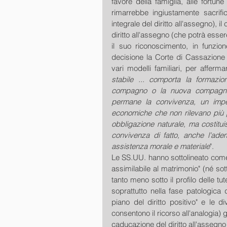
favore della famiglia, alle fortune
rimarrebbe ingiustamente sacrific
integrale del diritto all'assegno), 
diritto all'assegno (che potrà esser
il suo riconoscimento, in funzio
decisione la Corte di Cassazione si
vari modelli familiari, per afferma
stabile ... comporta la formazi
compagno o la nuova compagna, d
permane la convivenza, un impe
economiche che non rilevano più p
obbligazione naturale, ma costitu
convivenza di fatto, anche l'ade
assistenza morale e materiale
".
Le SS.UU. hanno sottolineato come
assimilabile al matrimonio" (né sotto
tanto meno sotto il profilo delle tut
soprattutto nella fase patologica 
piano del diritto positivo" e le d
consentono il ricorso all'analogia) gi
caducazione del diritto all'assegno