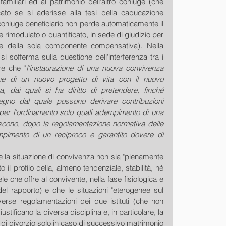
 familiari ed al patrimonio dell'altro coniuge (che 
ato se si aderisse alla tesi della caducazione 
il coniuge beneficiario non perde automaticamente il 
e rimodulato o quantificato, in sede di giudizio per 
ne della sola componente compensativa). Nella 
 sofferma sulla questione dell'interferenza tra i 
re che "
l'instaurazione di una nuova convivenza 
one di un nuovo progetto di vita con il nuovo 
ai quali si ha diritto di pretendere, finché 
gno dal quale possono derivare contribuzioni 
er l'ordinamento solo quali adempimento di una 
iscono, dopo la regolamentazione normativa delle 
mpimento di un reciproco e garantito dovere di 
 la situazione di convivenza non sia "pienamente 
 il profilo della, almeno tendenziale, stabilità, né 
ele che offre al convivente, nella fase fisiologica e 
del rapporto) e che le situazioni "eterogenee sul 
iverse regolamentazioni dei due istituti (che non 
ustificano la diversa disciplina e, in particolare, la 
 di divorzio solo in caso di successivo matrimonio 