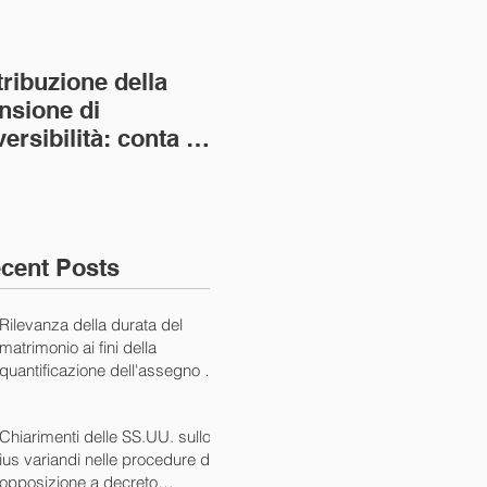
tribuzione della
Va assolto il padre
Not
nsione di
imprenditore in
giu
versibilità: conta la
bancarotta nel caso
pri
nvivenza più lunga
di omesso
nul
ass. Civ. sez. I ord.
mantenimento del
SS.
figlio minore (Ca
10/
cent Posts
Rilevanza della durata del
matrimonio ai fini della
quantificazione dell'assegno di
mantenimento (Cass. Civ. Sez.
I ord. 20507 24/07/2024)
Chiarimenti delle SS.UU. sullo
ius variandi nelle procedure di
opposizione a decreto