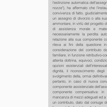
l'estinzione automatica dell'asseg
nozze"), ha affermato che l'insta
convivenza di fatto, giudizialmente
un assegno di divorzio o alla sua
ammontare, in virtù del progetto di 
di assistenza morale e mate
necessariamente la perdita autom
relazione alla sua componente co
rileva ai fini della questione
considerazione del contributo 
familiare, in funzione retributivo
attenta dottrina, equivoci, condiz
opzioni esistenziali dell'interess
dignità, il riconoscimento degli 
svolgimento della, ormai definiti
pertanto, in caso di nuova convi
componente assistenziale dell'asse
componente compensativa: in pr
mancanza di mezzi adeguati ed a f
un contributo, dato dal coniuge d