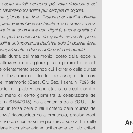
scelte iniziali vengono più volte ridiscusse ed 
 l'autoresponsabilità pur sempre di coppia
.
 giunge alla fine, l'autoresponsabilità diventa 
 parti: entrambe sono tenute a procurarsi i mezzi 
re in autonomina e con dignità, anche quella più 
si può prescindere da quanto avvenuto prima 
ilità un'importanza decisiva solo in questa fase, 
rincipalmente a danno della parte più debole
".
della durata del matrimonio, posto dalla legge n. 
attraverso cui vagliare gli altri parametri indicati 
e orientamento secondo cui il criterio della durata 
e l'azzeramento totale dell'assegno in casi 
l matrimonio (Cass. Civ. Sez. I sent. n. 7295 del 
io nel quale vi erano stati solo dieci giorni di 
i meno di cento giorni tra la celebrazione del 
. n. 6164/2015), nella sentenza delle SS.UU. del 
i in forza delle quali il criterio della "durata del 
anza" riconosciuta nella pronuncia, precisandosi, 
vincolo non assume più rilievo solo ai fini della 
Ar
ne in considerazione, unitamente agli altri criteri, 