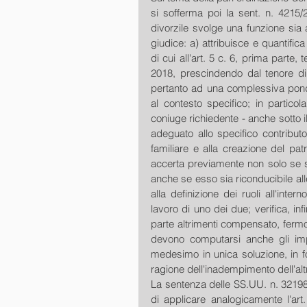
si sofferma poi la sent. n. 4215/
divorzile svolge una funzione sia 
giudice: a) attribuisce e quantifica
di cui all'art. 5 c. 6, prima parte,
2018, prescindendo dal tenore di 
pertanto ad una complessiva pondera
al contesto specifico; in particol
coniuge richiedente - anche sotto il 
adeguato allo specifico contributo 
familiare e alla creazione del pat
accerta previamente non solo se su
anche se esso sia riconducibile all
alla definizione dei ruoli all'inter
lavoro di uno dei due; verifica, infin
parte altrimenti compensato, fermo
devono computarsi anche gli impo
medesimo in unica soluzione, in f
ragione dell'inadempimento dell'alt
La sentenza delle SS.UU. n. 32198 d
di applicare analogicamente l'art