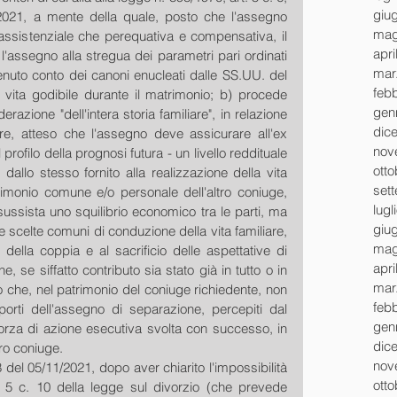
giu
2021, a mente della quale, posto che l'assegno 
mag
assistenziale che perequativa e compensativa, il 
apri
 l'assegno alla stregua dei parametri pari ordinati 
mar
 tenuto conto dei canoni enucleati dalle SS.UU. del 
feb
vita godibile durante il matrimonio; b) procede 
gen
zione "dell'intera storia familiare", in relazione 
dic
are, atteso che l'assegno deve assicurare all'ex 
nov
profilo della prognosi futura - un livello reddituale 
ott
dallo stesso fornito alla realizzazione della vita 
set
rimonio comune e/o personale dell'altro coniuge, 
lugl
ssista uno squilibrio economico tra le parti, ma 
giu
e scelte comuni di conduzione della vita familiare, 
mag
no della coppia e al sacrificio delle aspettative di 
apri
e, se siffatto contributo sia stato già in tutto o in 
mar
 che, nel patrimonio del coniuge richiedente, non 
feb
rti dell'assegno di separazione, percepiti dal 
gen
orza di azione esecutiva svolta con successo, in 
dic
ro coniuge.
nov
el 05/11/2021, dopo aver chiarito l'impossibilità 
ott
. 5 c. 10 della legge sul divorzio (che prevede 