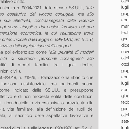
ott
lativo diritto.
lugl
entenza n. 9004/2021 delle stesse SS.UU., "
tale 
giu
to costitutivo del vincolo coniugale, ma allo 
apri
 sua effettività, contrassegnata dalle vicende 
mar
ugi come singoli e dal nucleo familiare nel suo 
feb
mensione economica, la cui valutazione trova 
gen
riteri indicati dalla legge n. 898/1970, art. 5 c. 6, 
dic
tanza e della liquidazione dell'assegno
".
nov
ha poi evidenziato come "
alla pluralità di modelli 
ott
cità di situazioni personali conseguenti allo 
ott
alità di modelli familiari tra i quali rientra, 
giu
oni civili).
apri
08/2019, n. 21926, il Palazzaccio ha ribadito che 
lugl
funzione assistenziale, ma parimenti anche 
apri
come indicato dalle SS.UU., e presuppone 
giu
ffettivo e di non modesta entità delle condizioni 
feb
, riconducibile in via esclusiva o prevalente alle 
gen
 vita familiare, alla definizione dei ruoli dei 
ott
, al sacrificio delle aspettative lavorative e 
set
lugl
iteri di cui alla alla legge n. 898/1970, art. 5 c. 6, 