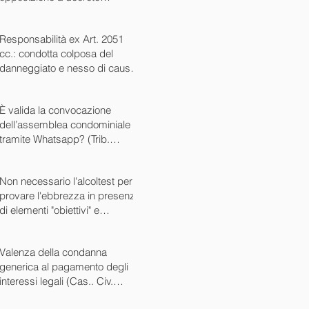
ingiuntivo (Cass. Civ. SS.UU.
sent. 26727 15/10/2024)
Responsabilità ex Art. 2051
cc.: condotta colposa del
danneggiato e nesso di causa
(Cass. Civ. sez. III ord. n.
24799 del 16/09/2024)
È valida la convocazione
dell’assemblea condominiale
tramite Whatsapp? (Trib.
Avellino sent. 1705 08/10/2024)
Non necessario l'alcoltest per
provare l'ebbrezza in presenza
di elementi "obiettivi" e
sintomatici (Cass. Pen. Sez. IV
sent. n. 20763 del 27/05/2024)
Valenza della condanna
generica al pagamento degli
interessi legali (Cas.. Civ.
SS.UU. sent. n. 12449