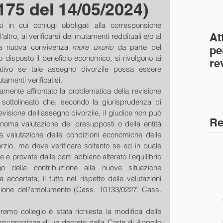
3175 del 14/05/2024)
i in cui coniugi obbligati alla corresponsione 
At
altro, al verificarsi dei mutamenti reddituali e/o al 
una nuova convivenza 
more uxorio
 da parte del 
pe
 disposto il beneficio economico, si rivolgono ai 
re
gativo se tale assegno divorzile possa essere 
co
tamenti verificatisi.
(C
mente affrontato la problematica della revisione 
 sottolineato che, secondo la giurisprudenza di 
revisione dell'assegno divorzile, il giudice non può 
Re
ma valutazione dei presupposti o della entità 
la valutazione delle condizioni economiche delle 
rzio, ma deve verificare soltanto se ed in quale 
e provate dalle parti abbiano alterato l'equilibrio 
o della contribuzione alla nuova situazione 
 accertata; il tutto nel rispetto delle valutazioni 
zione dell'emolumento (Cass. 10133/0227; Cass. 
emo collegio è stata richiesta la modifica delle 
mpugnazione di un decreto della Corte di Appello 