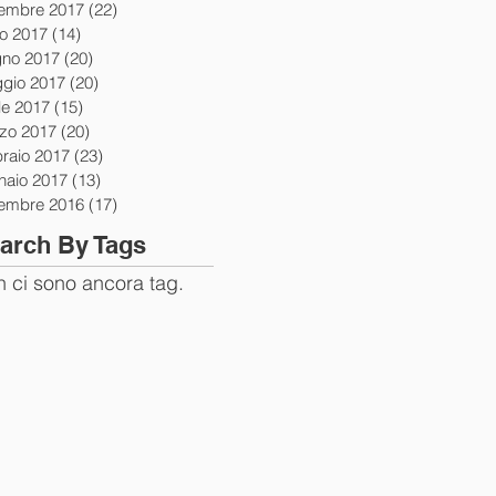
tembre 2017
(22)
22 post
io 2017
(14)
14 post
gno 2017
(20)
20 post
gio 2017
(20)
20 post
le 2017
(15)
15 post
zo 2017
(20)
20 post
braio 2017
(23)
23 post
naio 2017
(13)
13 post
tembre 2016
(17)
17 post
arch By Tags
 ci sono ancora tag.