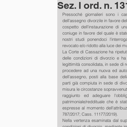
Sez. I ord. n. 1
Pressoché giornalieri sono i cas
dell'assegno divorzile in favore dell'
cospetto dell'instaurazione di 
coniuge in favore del quale è stato
nostri studi ponendoci l'interro
revocato e/o ridotto alla luce dei mu
La Corte di Cassazione ha ripetuta
delle condizioni di divorzio e ha
legittimità consolidata, in sede di 
procedere ad una nuova ed autono
dell'assegno, posti alla base del
parti già compiuta in sede di divo
misura le circostanze sopravvenute 
raggiunto ed adeguare l'obblig
patrimoniale/reddituale che è stata
espresse al momento dell'attribu
787/2017; Cass. 11177/2019).
Nella vertenza esaminata dal supr
condizioni di divorzio, mediante i