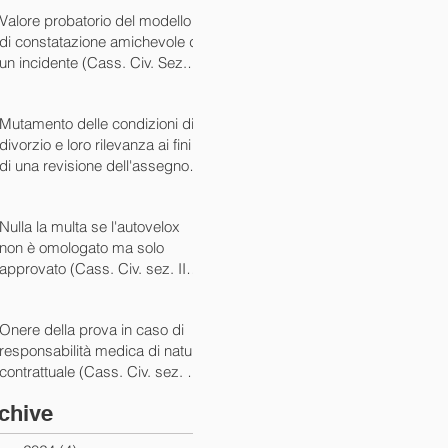
07/05/2024)
Valore probatorio del modello
di constatazione amichevole di
un incidente (Cass. Civ. Sez. III
ord. n. 15431 del 03/06/2024)
Mutamento delle condizioni di
divorzio e loro rilevanza ai fini
di una revisione dell'assegno
(Cass. Civ. Sez. I ord. n. 13175
del 14/05/2024)
Nulla la multa se l'autovelox
non è omologato ma solo
approvato (Cass. Civ. sez. II
ord. n. 10505/2024)
Onere della prova in caso di
responsabilità medica di natura
contrattuale (Cass. Civ. sez. III
ord. 5922 del 05/03/2024)
chive