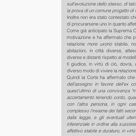
sull'evoluzione dello stesso, di tal
la prova di un comune progetto di v
Inoltre non era stato contestato ch
di procurarsene uno in quanto affet
Come già anticipato la Suprema Co
motivazione e ha affermato che p
relazione 
more uxorio
 stabile, n
abitazioni, in città diverse, att
diverse e distanti rispetto al modell
Il giudice, in virtù di ciò, dovrà
diverso modo di vivere la relazione p
Quindi la Corte ha affermato che 
dell'assegno in favore dell'ex c
quest'ultimo di una convivenza "mo
accertamento tenendo conto, quale 
con l'altra persona, in ogni ca
complesso l'insieme dei fatti secon
dalla legge, e gli eventuali ulteri
inferenziale in ordine alla sussis
affettivo stabile e duraturo, in vir