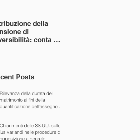
tribuzione della
Va assolto il padre
Not
nsione di
imprenditore in
giu
versibilità: conta la
bancarotta nel caso
pri
nvivenza più lunga
di omesso
nul
ass. Civ. sez. I ord.
mantenimento del
SS.
figlio minore (Ca
10/
cent Posts
Rilevanza della durata del
matrimonio ai fini della
quantificazione dell'assegno di
mantenimento (Cass. Civ. Sez.
I ord. 20507 24/07/2024)
Chiarimenti delle SS.UU. sullo
ius variandi nelle procedure di
opposizione a decreto