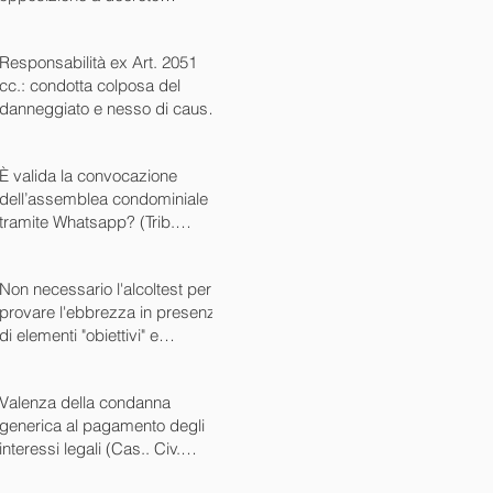
ingiuntivo (Cass. Civ. SS.UU.
sent. 26727 15/10/2024)
Responsabilità ex Art. 2051
cc.: condotta colposa del
danneggiato e nesso di causa
(Cass. Civ. sez. III ord. n.
24799 del 16/09/2024)
È valida la convocazione
dell’assemblea condominiale
tramite Whatsapp? (Trib.
Avellino sent. 1705 08/10/2024)
Non necessario l'alcoltest per
provare l'ebbrezza in presenza
di elementi "obiettivi" e
sintomatici (Cass. Pen. Sez. IV
sent. n. 20763 del 27/05/2024)
Valenza della condanna
generica al pagamento degli
interessi legali (Cas.. Civ.
SS.UU. sent. n. 12449