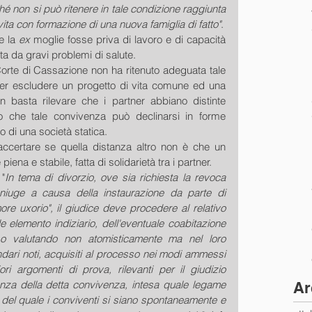
ché non si può ritenere in tale condizione raggiunta 
ita con formazione di una nuova famiglia di fatto"
.
e la 
ex
 moglie fosse priva di lavoro e di capacità 
ta da gravi problemi di salute.
rte di Cassazione non ha ritenuto adeguata tale 
er escludere un progetto di vita comune ed una 
on basta rilevare che i partner abbiano distinte 
eso che tale convivenza può declinarsi in forme 
o di una società statica.
, accertare se quella distanza altro non è che un 
iena e stabile, fatta di solidarietà tra i partner.
"
In tema di divorzio, ove sia richiesta la revoca 
oniuge a causa della instaurazione da parte di 
re uxorio", il giudice deve procedere al relativo 
elemento indiziario, dell'eventuale coabitazione 
so valutando non atomisticamente ma nel loro 
dari noti, acquisiti al processo nei modi ammessi 
ori argomenti di prova, rilevanti per il giudizio 
tenza della detta convivenza, intesa quale legame 
Ar
tù del quale i conviventi si siano spontaneamente e 