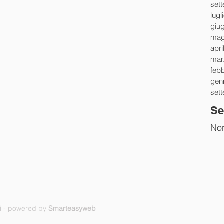
set
lugl
giu
mag
apri
mar
feb
gen
set
Se
Non
ti - powered by
Smarteasyweb