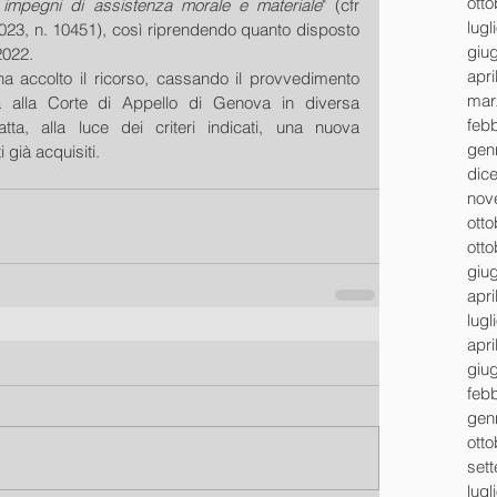
ott
i impegni di assistenza morale e materiale
" (cfr 
lugl
2023, n. 10451), così riprendendo quanto disposto 
giu
2022.
apri
a accolto il ricorso, cassando il provvedimento 
mar
 alla Corte di Appello di Genova in diversa 
feb
ta, alla luce dei criteri indicati, una nuova 
gen
 già acquisiti.
dic
nov
ott
ott
giu
apri
lugl
apri
giu
feb
gen
ott
set
lugl