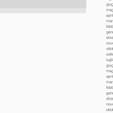
giu
mag
apri
mar
feb
gen
dic
nov
ott
set
lugl
giu
mag
apri
mar
feb
gen
dic
nov
ott