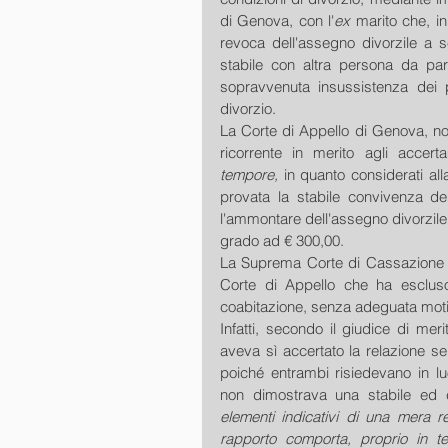
di Genova, con l'
ex
 marito che, in
revoca dell'assegno divorzile a s
stabile con altra persona da part
sopravvenuta insussistenza dei p
divorzio.
La Corte di Appello di Genova, non 
ricorrente in merito agli accerta
tempore,
 in quanto considerati al
provata la stabile convivenza de
l'ammontare dell'assegno divorzile 
grado ad € 300,00.
La Suprema Corte di Cassazione no
Corte di Appello che ha esclus
coabitazione, senza adeguata moti
Infatti, secondo il giudice di merit
aveva sì accertato la relazione se
poiché entrambi risiedevano in luo
non dimostrava una stabile ed ef
elementi indicativi di una mera re
rapporto comporta, proprio in te