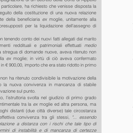
 particolare, ha richiesto che venisse disposta la 
eguito della costituzione di una nuova relazione 
e della beneficiaria 
ex
 moglie, unitamente alla 
resupposti per la liquidazione dell'assegno di 
tenendo conto dei nuovi fatti allegati dal marito 
menti reddituali e patrimoniali effettuati 
medio 
la stregua di domande nuove, aveva ritenuto non 
lla 
ex
 moglie; in virtù di ciò aveva confermato 
in € 900,00, importo che era stato ridotto in primo 
n ha ritenuto condivisibile la motivazione della 
o la nuova convivenza in mancanza di stabile 
vazione sul punto.
o, l'istruttoria svolta nel giudizio di primo grado 
ntimentale tra la 
ex
 moglie ed altra persona, ma 
ghi distanti (due città diverse) tale circostanza 
fettiva convivenza tra gli stessi, 
"... essendo 
lazione a distanza con i rischi che tale tipo di 
rmini di instabilità e di mancanza di certezze 