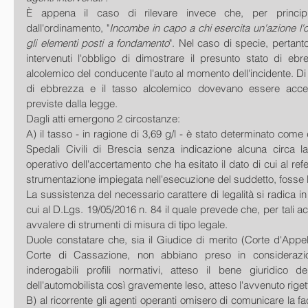
È appena il caso di rilevare invece che, per principi
dall'ordinamento, "
Incombe in capo a chi esercita un'azione l'o
gli elementi posti a fondamento
". Nel caso di specie, pertanto
intervenuti l'obbligo di dimostrare il presunto stato di ebr
alcolemico del conducente l'auto al momento dell'incidente. Di
di ebbrezza e il tasso alcolemico dovevano essere accert
previste dalla legge.
Dagli atti emergono 2 circostanze:
A) il tasso - in ragione di 3,69 g/l - è stato determinato come
Spedali Civili di Brescia senza indicazione alcuna circa la
operativo dell'accertamento che ha esitato il dato di cui al re
strumentazione impiegata nell'esecuzione del suddetto, fosse 
La sussistenza del necessario carattere di legalità si radica in 
cui al D.Lgs. 19/05/2016 n. 84 il quale prevede che, per tali ac
avvalere di strumenti di misura di tipo legale.
Duole constatare che, sia il Giudice di merito (Corte d'Appell
Corte di Cassazione, non abbiano preso in considerazion
inderogabili profili normativi, atteso il bene giuridico del
dell'automobilista così gravemente leso, atteso l'avvenuto rigett
B) al ricorrente gli agenti operanti omisero di comunicare la faco