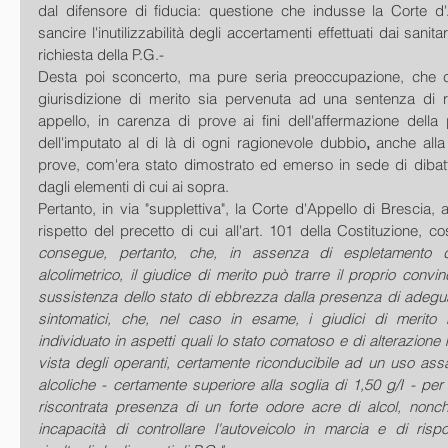
dal difensore di fiducia: questione che indusse la Corte d'
sancire l'inutilizzabilità degli accertamenti effettuati dai sanitar
richiesta della P.G.-
Desta poi sconcerto, ma pure seria preoccupazione, che co
giurisdizione di merito sia pervenuta ad una sentenza di rig
appello, in carenza di prove ai fini dell'affermazione della 
dell'imputato al di là di ogni ragionevole dubbio
, 
anche alla 
prove, com'era stato dimostrato ed emerso in sede di dibatti
dagli elementi di cui ai sopra.
Pertanto, in via "supplettiva", la Corte d'Appello di Brescia, 
rispetto del precetto di cui all'art. 101 della Costituzione, c
consegue, pertanto, che, in assenza di espletamento 
alcolimetrico, il giudice di merito può trarre il proprio convin
sussistenza dello stato di ebbrezza dalla presenza di adeguati
sintomatici, che, nel caso in esame, i giudici di merito
individuato in aspetti quali lo stato comatoso e di alterazione ma
vista degli operanti, certamente riconducibile ad un uso ass
alcoliche - certamente superiore alla soglia di 1,50 g/I - per 
riscontrata presenza di un forte odore acre di alcol, nonch
incapacità di controllare l'autoveicolo in marcia e di ris