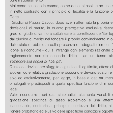
pure il superamento.
Mai come nel caso in esame, come detto, si assiste ad una dec
in netto contrasto con il principio di legalità e la funzione 
Corte.
I Giudici di Piazza Cavour, dopo aver riaffermato la propria es
decisionali di merito, in quanto prerogativa esclusiva riser
gradi di giudizio, vanno a sottolineare la correttezza dell'iter l
dal giudice di merito nel fondare il proprio convincimento in o
dello stato di ebbrezza dalla presenza di adeguati elementi "ob
idonei a ricondurre - qui si infrange ogni elemento razionale d
ragionamento sorretto secondo diritto - ad un tasso al
superiore alla soglia di 1,50 g/I
".
Qualcosa dev'essere sfuggito al giudice di legittimità, atteso c
alcolemico e relativa gradazione possono e devono scaturire e
solo ed esclusivamente, per legge, in base a dati strument
omologati e predisposti a quella specifica funzione di misur
legali.
Voler ricondurre meri dati sintomatici, altamente variabili 
gradazione specifica di tasso alcolemico è una afferm
inaccettabile, contraria ai principi di certezza del diritto, ai
l'onere probatorio ed elusivo delle specifiche condizioni oggettiv