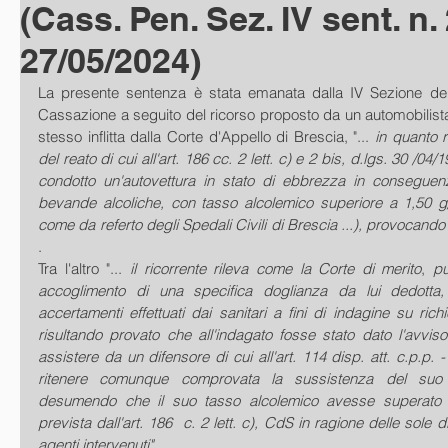
(Cass. Pen. Sez. IV sent. n.
27/05/2024)
La presente sentenza è stata emanata dalla IV Sezione del
Cassazione a seguito del ricorso proposto da un automobilista
stesso inflitta dalla Corte d'Appello di Brescia, "... 
in quanto r
del reato di cui all'art. 186 cc. 2 lett. c) e 2 bis, d.lgs. 30 /04/
condotto un'autovettura in stato di ebbrezza in conseguenz
bevande alcoliche, con tasso alcolemico superiore a 1,50 g/I
come da referto degli Spedali Civili di Brescia ...), provocando
.
Tra l'altro "... 
il ricorrente rileva come la Corte di merito
, 
pu
accoglimento di una specifica doglianza da lui dedotta, l'in
accertamenti effettuati dai sanitari a fini di indagine su rich
risultando provato che all'indagato fosse stato dato l'avviso d
assistere da un difensore di cui all'art. 114 disp. att. c.p.p. - 
ritenere comunque comprovata la sussistenza del suo 
desumendo che il suo tasso alcolemico avesse superato la
prevista dall'art. 186  c. 2 lett. c), CdS in ragione delle sole d
agenti intervenuti".