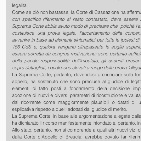
legalità.
Come se ciò non bastasse, la Corte di Cassazione ha afferm
con specifico riferimento al reato contestato, deve essere 
Suprema Corte abbia avuto modo di precisare che, poiché l'e
costituisce una prova legale, l'accertamento della concent
avvenire in base ad elementi sintomatici per tutte le ipotesi di r
186 CdS e, qualora vengano oltrepassate le soglie superior
essere sorretta da congrua motivazione: sono pertanto sufficien
della penale responsabilità dell'imputato, gli assunti present
sopra dettagliati, i quali sono elevati a rango della prova "allig
La Suprema Corte, pertanto, dovendosi pronunciare sulla fond
appello, ha sostenuto che sono precluse al giudice di legittimi
elementi di fatto posti a fondamento della decisione imp
adozione di nuovi e diversi parametri di ricostruzione e valutazio
dal ricorrente come maggiormente plausibili o datati di u
esplicativa rispetto a quelli adottati dal giudice di merito.
La Suprema Corte, in base alle argomentazione allegate dalla d
ha dichiarato il ricorso manifestamente infondato e, pertanto, i
Allo stato, pertanto, non si comprende a quali altri nuovi vizi d
dalla Corte d'Appello di Brescia, avrebbe dovuto far riferimen