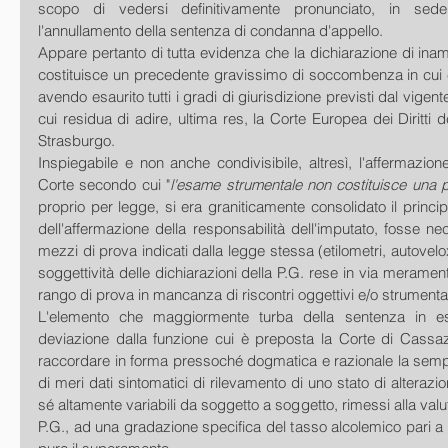
scopo di vedersi definitivamente pronunciato, in sede 
l'annullamento della sentenza di condanna d'appello.
Appare pertanto di tutta evidenza che la dichiarazione di inamm
costituisce un precedente gravissimo di soccombenza in cui è i
avendo esaurito tutti i gradi di giurisdizione previsti dal vigent
cui residua di adire, ultima res, la Corte Europea dei Diritti 
Strasburgo.
Inspiegabile e non anche condivisibile, altresì, l'affermazio
Corte secondo cui "
l'esame strumentale non costituisce una p
proprio per legge, si era graniticamente consolidato il principi
dell'affermazione della responsabilità dell'imputato, fosse nec
mezzi di prova indicati dalla legge stessa (etilometri, autovelox
soggettività delle dichiarazioni della P.G. rese in via meramen
rango di prova in mancanza di riscontri oggettivi e/o strumental
L'elemento che maggiormente turba della sentenza in es
deviazione dalla funzione cui è preposta la Corte di Cassaz
raccordare in forma pressoché dogmatica e razionale la sempre o
di meri dati sintomatici di rilevamento di uno stato di alterazion
sé altamente variabili da soggetto a soggetto, rimessi alla valut
P.G., ad una gradazione specifica del tasso alcolemico pari a 