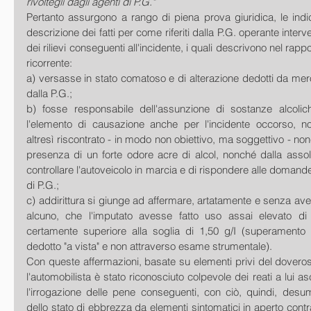
rivoltegli dagli agenti di P.G."
Pertanto assurgono a rango di piena prova giuridica, le indica
descrizione dei fatti per come riferiti dalla P.G. operante interv
dei rilievi conseguenti all'incidente, i quali descrivono nel rappor
ricorrente:
a) versasse in stato comatoso e di alterazione dedotti da mer
dalla P.G.;
b) fosse responsabile dell'assunzione di sostanze alcoliche
l'elemento di causazione anche per l'incidente occorso, non
altresì riscontrato - in modo non obiettivo, ma soggettivo - no
presenza di un forte odore acre di alcol, nonché dalla assol
controllare l'autoveicolo in marcia e di rispondere alle domande r
di P.G.;
c) addirittura si giunge ad affermare, artatamente e senza aver
alcuno, che l'imputato avesse fatto uso assai elevato di 
certamente superiore alla soglia di 1,50 g/I (superamento 
dedotto "a vista" e non attraverso esame strumentale).
Con queste affermazioni, basate su elementi privi del doveroso
l'automobilista è stato riconosciuto colpevole dei reati a lui asc
l'irrogazione delle pene conseguenti, con ciò, quindi, desu
dello stato di ebbrezza da elementi sintomatici in aperto contras