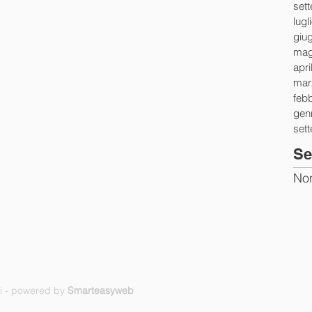
set
lugl
giu
mag
apri
mar
feb
gen
set
Se
Non
ti - powered by
Smarteasyweb