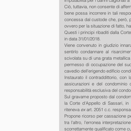
imputabilità per i danni cagionati a
Ciò, tuttavia, non consente di affe
bene possa incorrere in tali respons
concessa dal custode che, però, pe
ovvero per la situazione di fatto, h
Questi i principi ribaditi dalla Cor
in data 31/01/2018.
Viene convenuto in giudizio innanz
sentirlo condannare al risarciment
scivolata su di una grata metallica
permesso di occupazione del suolo
cavedio dell'erigendo edificio cond
Instaurato il contraddittorio, con
assicurazioni e del condominio d
responsabilità esclusiva del condom
Sul gravame proposto dal condomin
la Corte d'Appello di Sassari, in
riteneva 
ex
 art. 2051 c.c. responsa
Propone ricorso per cassazione p
tra l'altro, l'erronea interpretazione
scorrettamente qualificato come cu