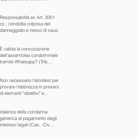
ingiuntivo (Cass. Civ. SS.UU.
sent. 26727 15/10/2024)
Responsabilità ex Art. 2051
cc.: condotta colposa del
danneggiato e nesso di causa
(Cass. Civ. sez. III ord. n.
24799 del 16/09/2024)
È valida la convocazione
dell’assemblea condominiale
tramite Whatsapp? (Trib.
Avellino sent. 1705 08/10/2024)
Non necessario l'alcoltest per
provare l'ebbrezza in presenza
di elementi "obiettivi" e
sintomatici (Cass. Pen. Sez. IV
sent. n. 20763 del 27/05/2024)
Valenza della condanna
generica al pagamento degli
interessi legali (Cas.. Civ.
SS.UU. sent. n. 12449