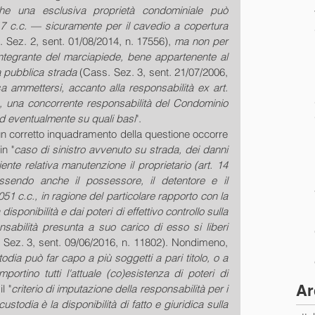
he una esclusiva proprietà condominiale può 
117 c.c. — sicuramente per il cavedio a copertura 
 Sez. 2, sent. 01/08/2014, n. 17556),
 ma non per 
 integrante del marciapiede, bene appartenente al 
 pubblica strada
 (Cass. Sez. 3, sent. 21/07/2006, 
a ammettersi, accanto alla responsabilità ex art. 
, una concorrente responsabilità del Condominio 
ed eventualmente su quali basi
".
un corretto inquadramento della questione occorre 
n "
caso di sinistro avvenuto su strada, dei danni 
te relativa manutenzione il proprietario (art. 14 
ssendo anche il possessore, il detentore e il 
51 c.c., in ragione del particolare rapporto con la 
ponibilità e dai poteri di effettivo controllo sulla 
abilità presunta a suo carico di esso si liberi 
 Sez. 3, sent. 09/06/2016, n. 11802). Nondimeno, 
odia può far capo a più soggetti a pari titolo, o a 
mportino tutti l'attuale (co)esistenza di poteri di 
Ar
l "
criterio di imputazione della responsabilità per i 
stodia è la disponibilità di fatto e giuridica sulla 