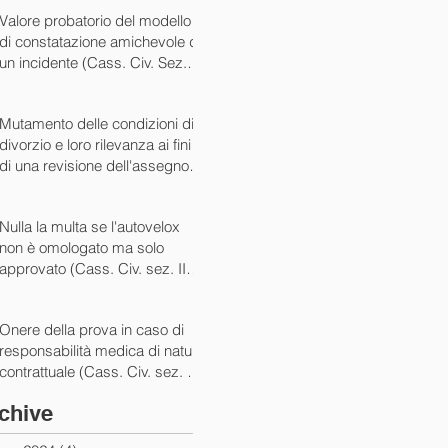
07/05/2024)
Valore probatorio del modello
di constatazione amichevole di
un incidente (Cass. Civ. Sez. III
ord. n. 15431 del 03/06/2024)
Mutamento delle condizioni di
divorzio e loro rilevanza ai fini
di una revisione dell'assegno
(Cass. Civ. Sez. I ord. n. 13175
del 14/05/2024)
Nulla la multa se l'autovelox
non è omologato ma solo
approvato (Cass. Civ. sez. II
ord. n. 10505/2024)
Onere della prova in caso di
responsabilità medica di natura
contrattuale (Cass. Civ. sez. III
ord. 5922 del 05/03/2024)
chive