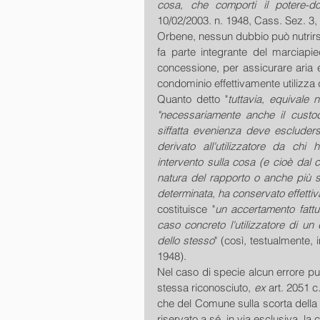
cosa, che comporti il potere-do
10/02/2003. n. 1948, Cass. Sez. 3, 
Orbene, nessun dubbio può nutrirsi 
fa parte integrante del marciapie
concessione, per assicurare aria e
condominio effettivamente utilizza 
Quanto detto "
tuttavia, equivale 
"necessariamente anche il custo
siffatta evenienza deve escludersi
derivato all'utilizzatore da chi 
intervento sulla cosa (e cioè dal 
natura del rapporto o anche più s
determinata, ha conservato effetti
costituisce "
un accertamento fattua
caso concreto l'utilizzatore di un
dello stesso
" (così, testualmente, 
1948).
Nel caso di specie alcun errore può
stessa riconosciuto, 
ex
 art. 2051 c
che del Comune sulla scorta della c
riservato a sé, in via esclusiva, la 