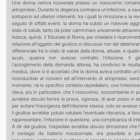
Una donna veniva ricoverata presso un nosocomio romano p
artroprotesi. Durante la degenza contraeva un’infezione, a caus
sottoporsi ad ulteriori interventi, tra i quali la rimozione e la rev
seguito di siffatti eventi, la donna ha subito un notevole agg
stato di salute, tanto da poter camminare unicamente attraverso 
Adisce, quindi, il Tribunale di Roma, per chiedere il risarciment
relazione all’oggetto del giudizio si discusse non del deterioram
differenziale fra lo stato di salute della donna, attuale, e quell
avuto, qualora non avesse contratto l’infezione. Il gi
l’accoglimento della domanda attorea, ha condiviso le risult
medica, dove si è accertato che la donna aveva contratto un’
riconducibile al ricovero ed all’intervento di artoprotesi, senza
momento, né lo specifico contesto ospedaliero, ove l’infezione e
rileva, più in particolare, che il nosocomio, soccombente in pu
avrebbe dovuto fornire la prova, rigorosa, di aver posto in ess
per evitare l’insorgenza dell’infezione stessa: solo se avesse s
il giudice avrebbe potuto valutare l’eventuale rilevanza, a fav
rappresentare, l’infezione in questione, una complicanza di inte
A dir del giudice, l’ospedale avrebbe dovuto dimostrare che l
il contagio da batterio nosocomiale, era possibile e pre