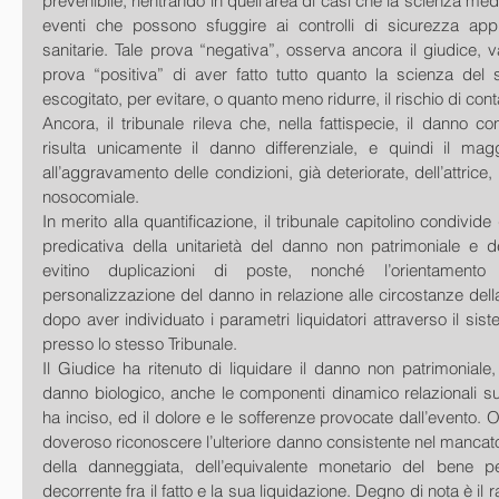
prevenibile, rientrando in quell’area di casi che la scienza med
eventi che possono sfuggire ai controlli di sicurezza appres
sanitarie. Tale prova “negativa”, osserva ancora il giudice, va
prova “positiva” di aver fatto tutto quanto la scienza del se
escogitato, per evitare, o quanto meno ridurre, il rischio di con
Ancora, il tribunale rileva che, nella fattispecie, il danno co
risulta unicamente il danno differenziale, e quindi il magg
all’aggravamento delle condizioni, già deteriorate, dell’attrice, 
nosocomiale. 
In merito alla quantificazione, il tribunale capitolino condivide
predicativa della unitarietà del danno non patrimoniale e de
evitino duplicazioni di poste, nonché l’orientament
personalizzazione del danno in relazione alle circostanze della
dopo aver individuato i parametri liquidatori attraverso il sist
presso lo stesso Tribunale. 
Il Giudice ha ritenuto di liquidare il danno non patrimoniale, 
danno biologico, anche le componenti dinamico relazionali sulle
ha inciso, ed il dolore e le sofferenze provocate dall’evento. Ol
doveroso riconoscere l’ulteriore danno consistente nel mancat
della danneggiata, dell’equivalente monetario del bene pe
decorrente fra il fatto e la sua liquidazione. Degno di nota è il 