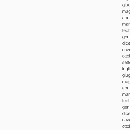
giu
mag
apri
mar
feb
gen
dic
nov
ott
set
lugl
giu
mag
apri
mar
feb
gen
dic
nov
ott