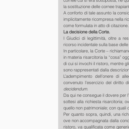
cornee cui si era sottoposta; né que
la sostituzione delle cornee trapiant
A conforto di tale assunto la consi
implicitamente ricompresa nella ric
come formulata in atto di citazione.
La decisione della Corte.
I Giudici di legittimità, oltre a r
ricorso incidentale sulla base delle
In particolare, la Corte – richiamand
in materia risarcitoria la “cosa” og
di cui si invochi il ristoro, mentre gl
sono rappresentati dalla descrizione
L’adempimento dell’onere di alle
convenuto l’esercizio del diritto d
decidendum
. 
Da qui ne consegue il dovere per l’at
sottesi alla richiesta risarcitoria; 
quello non patrimoniale; con quali 
Per quanto sopra, quindi, una richi
ove non accompagnata dalla concret
ristoro, va qualificata come generic