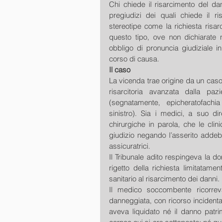
Chi chiede il risarcimento del da
pregiudizi dei quali chiede il ri
stereotipe come la richiesta risarc
questo tipo, ove non dichiarate n
obbligo di pronuncia giudiziale in
corso di causa. 
Il caso
La vicenda trae origine da un caso 
risarcitoria avanzata dalla paz
(segnatamente, epicheratofachia 
sinistro). Sia i medici, a suo dir
chirurgiche in parola, che le clini
giudizio negando l’asserito addebi
assicuratrici. 
Il Tribunale adito respingeva la d
rigetto della richiesta limitatam
sanitario al risarcimento dei danni. 
Il medico soccombente ricorreva
danneggiata, con ricorso incidental
aveva liquidato né il danno patri