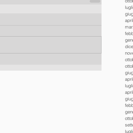
ott
lugl
giu
apri
mar
feb
gen
dic
nov
ott
ott
giu
apri
lugl
apri
giu
feb
gen
ott
set
lugl