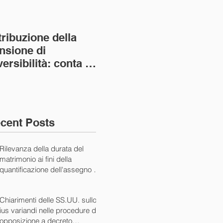
tribuzione della
Va assolto il padre
Not
nsione di
imprenditore in
giu
versibilità: conta la
bancarotta nel caso
pri
nvivenza più lunga
di omesso
nul
ass. Civ. sez. I ord.
mantenimento del
SS.
figlio minore (Ca
10/
cent Posts
Rilevanza della durata del
matrimonio ai fini della
quantificazione dell'assegno di
mantenimento (Cass. Civ. Sez.
I ord. 20507 24/07/2024)
Chiarimenti delle SS.UU. sullo
ius variandi nelle procedure di
opposizione a decreto