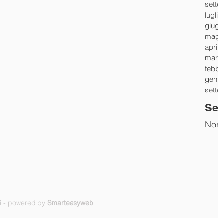
set
lugl
giu
mag
apri
mar
feb
gen
set
Se
Non
ti - powered by
Smarteasyweb