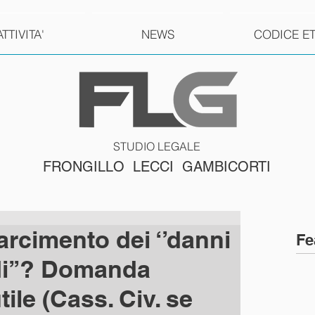
ATTIVITA'
NEWS
CODICE E
STUDIO LEGALE
FRONGILLO LECCI GAMBICORTI
sarcimento dei ‘’danni
Fe
di’’? Domanda
ile (Cass. Civ. se