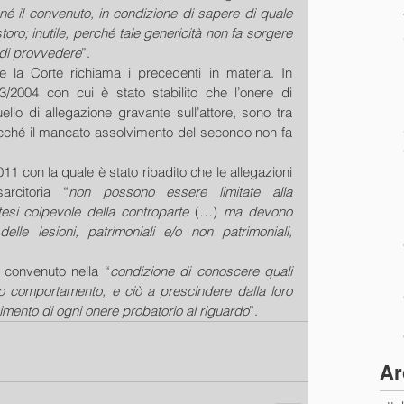
né il convenuto, in condizione di sapere di quale 
toro; inutile, perché tale genericità non fa sorgere 
 di provvedere
”. 
 la Corte richiama i precedenti in materia. In 
3/2004 con cui è stato stabilito che l’onere di 
lo di allegazione gravante sull’attore, sono tra 
icché il mancato assolvimento del secondo non fa 
1 con la quale è stato ribadito che le allegazioni 
rcitoria “
non possono essere limitate alla 
tesi colpevole della controparte
 (…) 
ma devono 
lle lesioni, patrimoniali e/o non patrimoniali, 
l convenuto nella “
condizione di conoscere quali 
o comportamento, e ciò a prescindere dalla loro 
vimento di ogni onere probatorio al riguardo
”.
Ar