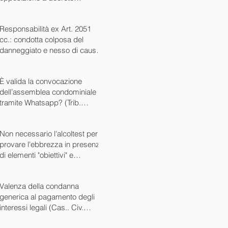
ingiuntivo (Cass. Civ. SS.UU.
sent. 26727 15/10/2024)
Responsabilità ex Art. 2051
cc.: condotta colposa del
danneggiato e nesso di causa
(Cass. Civ. sez. III ord. n.
24799 del 16/09/2024)
È valida la convocazione
dell’assemblea condominiale
tramite Whatsapp? (Trib.
Avellino sent. 1705 08/10/2024)
Non necessario l'alcoltest per
provare l'ebbrezza in presenza
di elementi "obiettivi" e
sintomatici (Cass. Pen. Sez. IV
sent. n. 20763 del 27/05/2024)
Valenza della condanna
generica al pagamento degli
interessi legali (Cas.. Civ.
SS.UU. sent. n. 12449