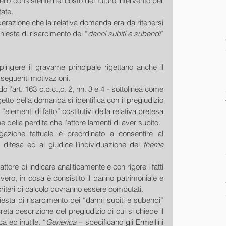
llo consistente nel costo del futuro intervento per 
ate. 
derazione che la relativa domanda era da ritenersi 
hiesta di risarcimento dei “
danni subiti e subendi
” 
 
espingere il gravame principale rigettano anche il 
 seguenti motivazioni. 
o l’art. 163 c.p.c.,c. 2, nn. 3 e 4 - sottolinea come 
getto della domanda si identifica con il pregiudizio 
i “elementi di fatto” costitutivi della relativa pretesa 
 della perdita che l’attore lamenti di aver subito. 
gazione fattuale è preordinato a consentire al 
i difesa ed al giudice l’individuazione del 
thema 
tore di indicare analiticamente e con rigore i fatti 
ovvero, in cosa è consistito il danno patrimoniale e 
criteri di calcolo dovranno essere computati. 
esta di risarcimento dei “danni subiti e subendi” 
a descrizione del pregiudizio di cui si chiede il 
a ed inutile. “
Generica 
– specificano gli Ermellini 