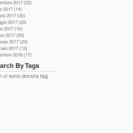
tembre 2017
(22)
22 post
io 2017
(14)
14 post
gno 2017
(20)
20 post
gio 2017
(20)
20 post
le 2017
(15)
15 post
zo 2017
(20)
20 post
braio 2017
(23)
23 post
naio 2017
(13)
13 post
tembre 2016
(17)
17 post
arch By Tags
 ci sono ancora tag.