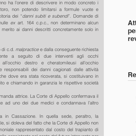
nno ha l’onere di descrivere in modo concreto i 
storo, non potendo limitarsi a formule vuote e 
itoria dei “
danni subiti e subendi
”. Domande di 
At
ulle 
ex 
art. 164 c.p.c., non determinano alcun 
 merito ai danni descritti concretamente solo in 
pe
re
co
di c.d. 
malpractice
 e dalla conseguente richiesta 
(C
iente a seguito di due interventi agli occhi 
all’occhio destro e cheratomileusi all’occhio 
e responsabili dei danni cagionati dalle attività 
Re
che dove era stata ricoverata, si costituivano in 
to e chiamando in garanzia le rispettive società 
omanda attrice. La Corte di Appello confermava il 
ente ad uno dei due medici e condannava l’altro 
 in Cassazione. In quella sede, peraltro, la 
e, si doleva del fatto che la Corte di Appello non 
moniale rappresentato dal costo del trapianto di 