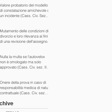
07/05/2024)
Valore probatorio del modello
di constatazione amichevole di
un incidente (Cass. Civ. Sez. III
ord. n. 15431 del 03/06/2024)
Mutamento delle condizioni di
divorzio e loro rilevanza ai fini
di una revisione dell'assegno
(Cass. Civ. Sez. I ord. n. 13175
del 14/05/2024)
Nulla la multa se l'autovelox
non è omologato ma solo
approvato (Cass. Civ. sez. II
ord. n. 10505/2024)
Onere della prova in caso di
responsabilità medica di natura
contrattuale (Cass. Civ. sez. III
ord. 5922 del 05/03/2024)
chive