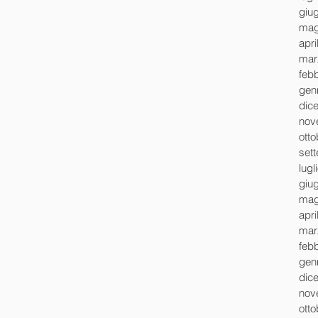
giu
mag
apri
mar
feb
gen
dic
nov
ott
set
lugl
giu
mag
apri
mar
feb
gen
dic
nov
ott