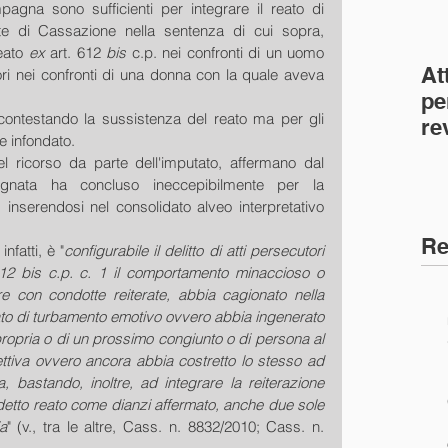
agna sono sufficienti per integrare il reato di 
te di Cassazione nella sentenza di cui sopra, 
eato 
ex
 art. 612 
bis
 c.p. nei confronti di un uomo 
At
ori nei confronti di una donna con la quale aveva 
.
pe
contestando la sussistenza del reato ma per gli 
re
e infondato.
co
el ricorso da parte dell'imputato, affermano dal 
(C
gnata ha concluso ineccepibilmente per la 
o, inserendosi nel consolidato alveo interpretativo 
Re
nfatti, è "
configurabile il delitto di atti persecutori 
12 bis c.p. c. 1 il comportamento minaccioso o 
e con condotte reiterate, abbia cagionato nella 
ato di turbamento emotivo ovvero abbia ingenerato 
propria o di un prossimo congiunto o di persona al 
ttiva ovvero ancora abbia costretto lo stesso ad 
ta, bastando, inoltre, ad integrare la reiterazione 
detto reato come dianzi affermato, anche due sole 
a
" (v., tra le altre, Cass. n. 8832/2010; Cass. n. 