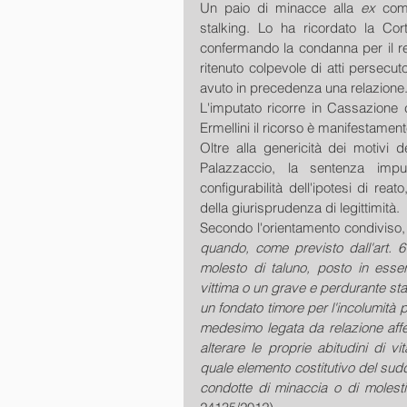
Un paio di minacce alla 
ex 
comp
stalking. Lo ha ricordato la Cor
confermando la condanna per il r
ritenuto colpevole di atti persecut
avuto in precedenza una relazione
L'imputato ricorre in Cassazione 
Ermellini il ricorso è manifestament
Oltre alla genericità dei motivi d
Palazzaccio, la sentenza impu
configurabilità dell'ipotesi di reat
della giurisprudenza di legittimità.
Secondo l'orientamento condiviso, i
quando, come previsto dall'art. 6
molesto di taluno, posto in esser
vittima o un grave e perdurante st
un fondato timore per l'incolumità 
medesimo legata da relazione affe
alterare le proprie abitudini di vi
quale elemento costitutivo del sud
condotte di minaccia o di molesti