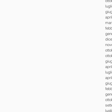
ott
lugl
giu
apri
mar
feb
gen
dic
nov
ott
ott
giu
apri
lugl
apri
giu
feb
gen
ott
set
lugl