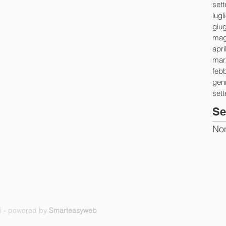
set
lugl
giu
mag
apri
mar
feb
gen
set
Se
Non
ti - powered by
Smarteasyweb