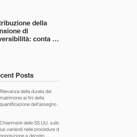
tribuzione della
Va assolto il padre
Not
nsione di
imprenditore in
giu
versibilità: conta la
bancarotta nel caso
pri
nvivenza più lunga
di omesso
nul
ass. Civ. sez. I ord.
mantenimento del
SS.
figlio minore (Ca
10/
cent Posts
Rilevanza della durata del
matrimonio ai fini della
quantificazione dell'assegno di
mantenimento (Cass. Civ. Sez.
I ord. 20507 24/07/2024)
Chiarimenti delle SS.UU. sullo
ius variandi nelle procedure di
opposizione a decreto