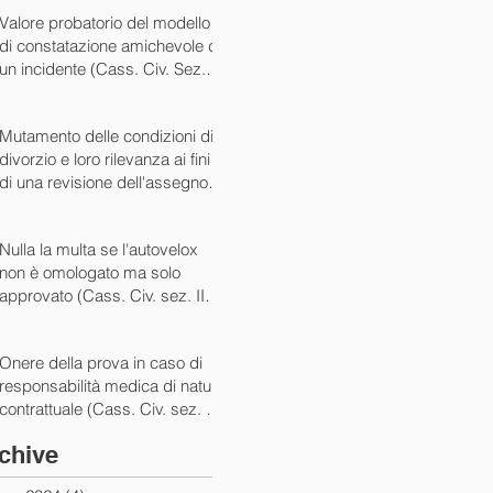
07/05/2024)
Valore probatorio del modello
di constatazione amichevole di
un incidente (Cass. Civ. Sez. III
ord. n. 15431 del 03/06/2024)
Mutamento delle condizioni di
divorzio e loro rilevanza ai fini
di una revisione dell'assegno
(Cass. Civ. Sez. I ord. n. 13175
del 14/05/2024)
Nulla la multa se l'autovelox
non è omologato ma solo
approvato (Cass. Civ. sez. II
ord. n. 10505/2024)
Onere della prova in caso di
responsabilità medica di natura
contrattuale (Cass. Civ. sez. III
ord. 5922 del 05/03/2024)
chive