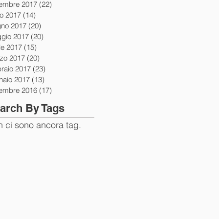
tembre 2017
(22)
22 post
io 2017
(14)
14 post
gno 2017
(20)
20 post
gio 2017
(20)
20 post
le 2017
(15)
15 post
zo 2017
(20)
20 post
braio 2017
(23)
23 post
naio 2017
(13)
13 post
tembre 2016
(17)
17 post
arch By Tags
 ci sono ancora tag.